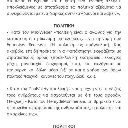
ατόμων». Η εξουσία και η ηθική είναι έννοιες αλληλο-
αποκλειόμενες με αποτέλεσμα τα πολιτικά αξιώματα να
συνυφαίνονται με ένα διαρκές ανήθικο «δούναι και λαβείν».
ΠΟΛΙΤΙΚΗ
• Κατά τον MaxWeber «πολιτική είναι ο αγώνας για την
κατάκτηση ή τη διανομή της εξουσίας… για τη νομή των
δημοσίων θέσεων». (Η πολιτική ως επάγγελμα). Και,
ακριβώς, επειδή πρόκειται για «κατάκτηση», εκφράζεται με
στρατιωτικούς όρους (προεκλογική εκστρατεία, εκλογική
μάχη, μονομαχία, διαξιφισμοί, κ.α.), και διεξάγεται με
πανούργα και δόλια μέσα (εξ’ ου και η χρήση των όρων
πολιτικό παιχνίδι, κανόνες του παιχνιδιού, κ.α.).
• Κατά τον PaulValery «πολιτική είναι η τέχνη να εμποδίζεις
τους ανθρώπους να ασχολούνται με ό,τι τους αφορά».
(TelQuel) • Κατά τον HenrydeMontherland «η θρησκεία είναι
η επονείδιστη αρρώστια της ανθρωπότητας, η πολιτική είναι
ο καρκίνος της».
ΠΟΛΙΤΙΚΟΙ