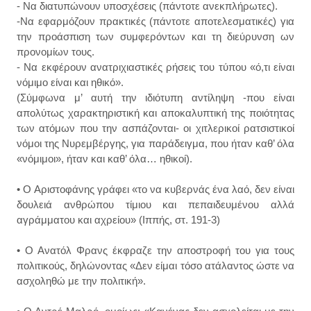
- Nα διατυπώνουν υποσχέσεις (πάντοτε ανεκπλήρωτες).
-Nα εφαρμόζουν πρακτικές (πάντοτε αποτελεσματικές) για
την προάσπιση των συμφερόντων και τη διεύρυνση ων
προνομίων τους.
- Nα εκφέρουν ανατριχιαστικές ρήσεις του τύπου «ό,τι είναι
νόμιμο είναι και ηθικό».
(Σύμφωνα μ’ αυτή την ιδιότυπη αντίληψη -που είναι
απολύτως χαρακτηριστική και αποκαλυπτική της ποιότητας
των ατόμων που την ασπάζονται- οι χιτλερικοί ρατσιστικοί
νόμοι της Νυρεμβέργης, για παράδειγμα, που ήταν καθ’ όλα
«νόμιμοι», ήταν και καθ’ όλα… ηθικοί).
• O Αριστοφάνης γράφει «το να κυβερνάς ένα λαό, δεν είναι
δουλειά ανθρώπου τίμιου και πεπαιδευμένου αλλά
αγράμματου και αχρείου» (Ιππής, στ. 191-3)
• Ο Ανατόλ Φρανς έκφραζε την αποστροφή του για τους
πολιτικούς, δηλώνοντας «Δεν είμαι τόσο ατάλαντος ώστε να
ασχοληθώ με την πολιτική».