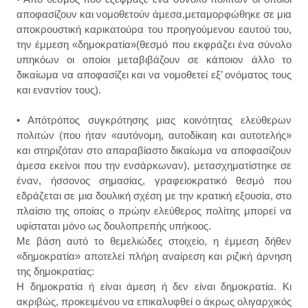
αποφασίζουν και νομοθετούν άμεσα,μεταμορφώθηκε σε μια
αποκρουστική καρικατούρα του προηγούμενου εαυτού του,
την έμμεση «δημοκρατία»(θεσμό που εκφράζει ένα σύνολο
υπηκόων οι οποίοι μεταβιβάζουν σε κάποιον άλλο το
δικαίωμα να αποφασίζει και να νομοθετεί εξ’ ονόματος τους
και εναντίον τους).
• Απότρόπος συγκρότησης μιας κοινότητας ελεύθερων
πολιτών (που ήταν «αυτόνομη, αυτοδίκαιη και αυτοτελής»
και στηριζόταν στο απαραβίαστο δικαίωμα να αποφασίζουν
άμεσα εκείνοι που την ενσάρκωναν), μετασχηματίστηκε σε
έναν, ήσσονος σημασίας, γραφειοκρατικό θεσμό που
εδράζεται σε μια δουλική σχέση με την κρατική εξουσία, στο
πλαίσιο της οποίας ο πρώην ελεύθερος πολίτης μπορεί να
υφίσταται μόνο ως δουλοπρεπής υπήκοος.
Με βάση αυτό το θεμελιώδες στοιχείο, η έμμεση δήθεν
«δημοκρατία» αποτελεί πλήρη αναίρεση και ριζική άρνηση
της δημοκρατίας:
Η δημοκρατία ή είναι άμεση ή δεν είναι δημοκρατία. Κι
ακριβώς, προκειμένου να επικαλυφθεί ο άκρως ολιγαρχικός