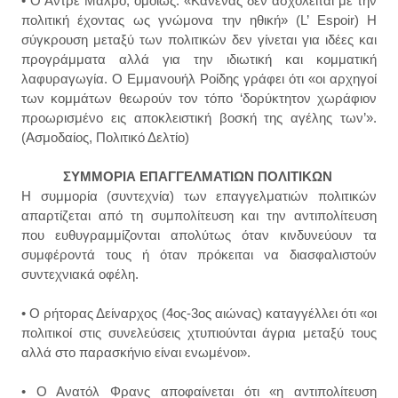
• Ο Αντρέ Μαλρό, ομοίως: «Κανένας δεν ασχολείται με την
πολιτική έχοντας ως γνώμονα την ηθική» (L’ Espoir) Η
σύγκρουση μεταξύ των πολιτικών δεν γίνεται για ιδέες και
προγράμματα αλλά για την ιδιωτική και κομματική
λαφυραγωγία. Ο Εμμανουήλ Ροίδης γράφει ότι «οι αρχηγοί
των κομμάτων θεωρούν τον τόπο ‘δορύκτητον χωράφιον
προωρισμένο εις αποκλειστική βοσκή της αγέλης των’».
(Ασμοδαίος, Πολιτικό Δελτίο)
ΣΥΜΜΟΡΙΑ ΕΠΑΓΓΕΛΜΑΤΙΩΝ ΠΟΛΙΤΙΚΩΝ
Η συμμορία (συντεχνία) των επαγγελματιών πολιτικών
απαρτίζεται από τη συμπολίτευση και την αντιπολίτευση
που ευθυγραμμίζονται απολύτως όταν κινδυνεύουν τα
συμφέροντά τους ή όταν πρόκειται να διασφαλιστούν
συντεχνιακά οφέλη.
• Ο ρήτορας Δείναρχος (4ος-3ος αιώνας) καταγγέλλει ότι «οι
πολιτικοί στις συνελεύσεις χτυπιούνται άγρια μεταξύ τους
αλλά στο παρασκήνιο είναι ενωμένοι».
• Ο Ανατόλ Φρανς αποφαίνεται ότι «η αντιπολίτευση