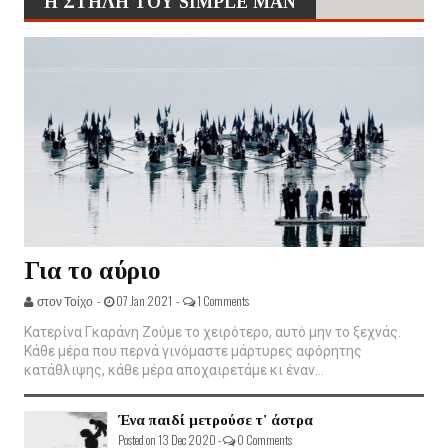
Η ΣΤΗΛΗ ΤΟΥ SIMPLE MAN
Για το αύριο
στον Τοίχο -
07 Jan 2021 -
1 Comments
Κατερίνα Γκαράνη Ζούμε το χειρότερο, αυτό μην το ξεχνάς.
Κάθε μέρα που περνά γινόμαστε μάρτυρες αφόρητης
κατάθλιψης, κάθε μέρα αποχαιρετάμε κι έναν...
Ένα παιδί μετρούσε τ' άστρα
Posted on 13 Dec 2020 -
0 Comments