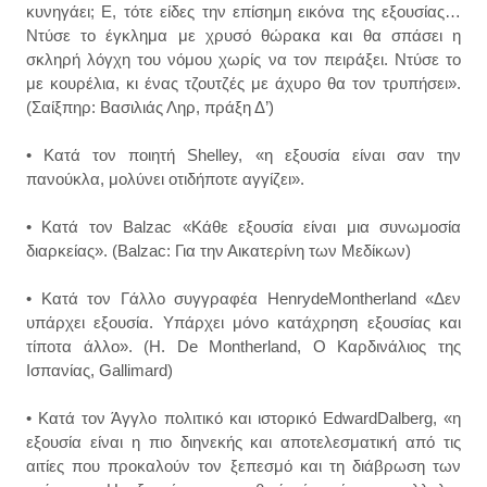
κυνηγάει; Ε, τότε είδες την επίσημη εικόνα της εξουσίας…
Ντύσε το έγκλημα με χρυσό θώρακα και θα σπάσει η
σκληρή λόγχη του νόμου χωρίς να τον πειράξει. Ντύσε το
με κουρέλια, κι ένας τζουτζές με άχυρο θα τον τρυπήσει».
(Σαίξπηρ: Βασιλιάς Ληρ, πράξη Δ’)
• Κατά τον ποιητή Shelley, «η εξουσία είναι σαν την
πανούκλα, μολύνει οτιδήποτε αγγίζει».
• Κατά τον Balzac «Κάθε εξουσία είναι μια συνωμοσία
διαρκείας». (Balzac: Για την Αικατερίνη των Μεδίκων)
• Κατά τον Γάλλο συγγραφέα HenrydeMontherland «Δεν
υπάρχει εξουσία. Υπάρχει μόνο κατάχρηση εξουσίας και
τίποτα άλλο». (H. De Montherland, Ο Καρδινάλιος της
Ισπανίας, Gallimard)
• Κατά τον Άγγλο πολιτικό και ιστορικό EdwardDalberg, «η
εξουσία είναι η πιο διηνεκής και αποτελεσματική από τις
αιτίες που προκαλούν τον ξεπεσμό και τη διάβρωση των