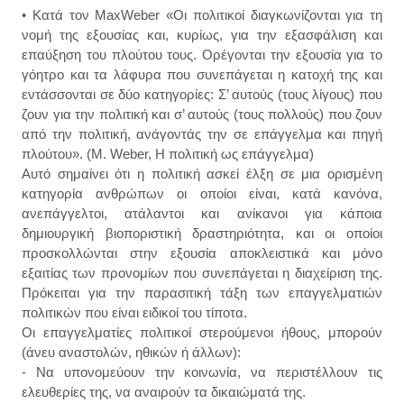
• Κατά τον MaxWeber «Oι πολιτικοί διαγκωνίζονται για τη
νομή της εξουσίας και, κυρίως, για την εξασφάλιση και
επαύξηση του πλούτου τους. Ορέγονται την εξουσία για το
γόητρο και τα λάφυρα που συνεπάγεται η κατοχή της και
εντάσσονται σε δύο κατηγορίες: Σ’ αυτούς (τους λίγους) που
ζουν για την πολιτική και σ’ αυτούς (τους πολλούς) που ζουν
από την πολιτική, ανάγοντάς την σε επάγγελμα και πηγή
πλούτου». (M. Weber, Η πολιτική ως επάγγελμα)
Αυτό σημαίνει ότι η πολιτική ασκεί έλξη σε μια ορισμένη
κατηγορία ανθρώπων οι οποίοι είναι, κατά κανόνα,
ανεπάγγελτοι, ατάλαντοι και ανίκανοι για κάποια
δημιουργική βιοποριστική δραστηριότητα, και οι οποίοι
προσκολλώνται στην εξουσία αποκλειστικά και μόνο
εξαιτίας των προνομίων που συνεπάγεται η διαχείριση της.
Πρόκειται για την παρασιτική τάξη των επαγγελματιών
πολιτικών που είναι ειδικοί του τίποτα.
Οι επαγγελματίες πολιτικοί στερούμενοι ήθους, μπορούν
(άνευ αναστολών, ηθικών ή άλλων):
- Nα υπονομεύουν την κοινωνία, να περιστέλλουν τις
ελευθερίες της, να αναιρούν τα δικαιώματά της.