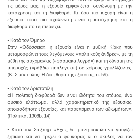
τις μέρες μας, η εξουσία εμφανίζεται συνώνυμη με την
κατάχρηση και τη διαφθορά. Κι όσο πιο ισχυρή είναι η
εξουσία τόσο πιο αχαλίνωτη είναι η κατάχρηση και η
διαφθορά που εμπεριέχει.
• Κατά τον Όμηρο
Στην «Οδύσσεια», η εξουσία είναι η μυθική Κίρκη που
μεταμορφώνει τους λεγόμενους «πολιτικούς άνδρες», με τη
μέθη της αρχομανίας («φάρμακα λυγρά») και τη δύναμη της
υπεροχής («ράβδω πεπληγυία») σε χοίρους γρυλλίζοντες.
(Κ. Σιμόπουλος: Η διαφθορά της εξουσίας, σ. 59).
• Κατά τον Αριστοτέλη
«Η πολιτική διαφθορά δεν είναι ιδιότητα του ατόμου, ένα
φυσικό ελάττωμα, αλλά χαρακτηριστικό της εξουσίας,
οποιασδήποτε εξουσίας, και παρεπόμενο των αξιωμάτων».
(Πολιτικά, 1308b, 14)
• Κατά τον Σαίξπηρ «Έχεις δει μαντρόσκυλο να γαυγίζει
ζητιάνο και να τρέχει ο φουκαράς κι ο σκύλος να τον