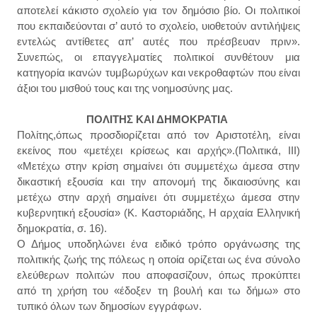
αποτελεί κάκιστο σχολείο για τον δημόσιο βίο. Οι πολιτικοί
που εκπαιδεύονται σ’ αυτό το σχολείο, υιοθετούν αντιλήψεις
εντελώς αντίθετες απ’ αυτές που πρέσβευαν πριν».
Συνεπώς, οι επαγγελματίες πολιτικοί συνθέτουν μια
κατηγορία ικανών τυμβωρύχων και νεκροθαφτών που είναι
άξιοι του μισθού τους και της νοημοσύνης μας.
ΠΟΛΙΤΗΣ ΚΑΙ ΔΗΜΟΚΡΑΤΙΑ
Πολίτης,όπως προσδιορίζεται από τον Αριστοτέλη, είναι
εκείνος που «μετέχει κρίσεως και αρχής».(Πολιτικά, ΙΙΙ)
«Μετέχω στην κρίση σημαίνει ότι συμμετέχω άμεσα στην
δικαστική εξουσία και την απονομή της δικαιοσύνης και
μετέχω στην αρχή σημαίνει ότι συμμετέχω άμεσα στην
κυβερνητική εξουσία» (Κ. Καστοριάδης, Η αρχαία Ελληνική
δημοκρατία, σ. 16).
Ο Δήμος υποδηλώνει ένα ειδικό τρόπο οργάνωσης της
πολιτικής ζωής της πόλεως η οποία ορίζεται ως ένα σύνολο
ελεύθερων πολιτών που αποφασίζουν, όπως προκύπτει
από τη χρήση του «έδοξεν τη βουλή και τω δήμω» στο
τυπικό όλων των δημοσίων εγγράφων.