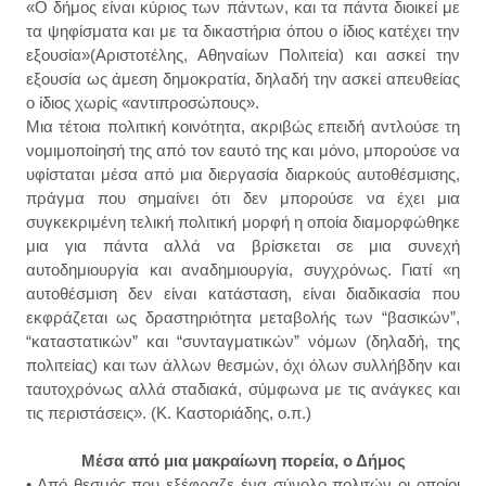
«Ο δήμος είναι κύριος των πάντων, και τα πάντα διοικεί με
τα ψηφίσματα και με τα δικαστήρια όπου ο ίδιος κατέχει την
εξουσία»(Αριστοτέλης, Αθηναίων Πολιτεία) και ασκεί την
εξουσία ως άμεση δημοκρατία, δηλαδή την ασκεί απευθείας
ο ίδιος χωρίς «αντιπροσώπους».
Μια τέτοια πολιτική κοινότητα, ακριβώς επειδή αντλούσε τη
νομιμοποίησή της από τον εαυτό της και μόνο, μπορούσε να
υφίσταται μέσα από μια διεργασία διαρκούς αυτοθέσμισης,
πράγμα που σημαίνει ότι δεν μπορούσε να έχει μια
συγκεκριμένη τελική πολιτική μορφή η οποία διαμορφώθηκε
μια για πάντα αλλά να βρίσκεται σε μια συνεχή
αυτοδημιουργία και αναδημιουργία, συγχρόνως. Γιατί «η
αυτοθέσμιση δεν είναι κατάσταση, είναι διαδικασία που
εκφράζεται ως δραστηριότητα μεταβολής των “βασικών”,
“καταστατικών” και “συνταγματικών” νόμων (δηλαδή, της
πολιτείας) και των άλλων θεσμών, όχι όλων συλλήβδην και
ταυτοχρόνως αλλά σταδιακά, σύμφωνα με τις ανάγκες και
τις περιστάσεις». (Κ. Καστοριάδης, ο.π.)
Μέσα από μια μακραίωνη πορεία, ο Δήμος
• Από θεσμός που εξέφραζε ένα σύνολο πολιτών οι οποίοι