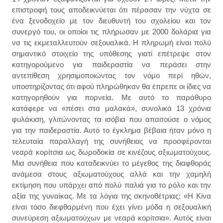
επιστροφή τους αποδεικνύεται ότι πέρασαν την νύχτα σε
ένα ξενοδοχείο με τον διευθυντή του σχολείου και τον
συνεργό του, οι οποίοι τις πλήρωσαν με 2000 δολάρια για
να τις εκμεταλλευτούν σεξουαλικά. Η πληρωμή είναι πολύ
σημαντικό στοιχείο της υπόθεσης γιατί επέτρεψε στον
κατηγορούμενο για παιδεραστία να περάσει στην
αντεπίθεση χρησιμοποιώντας τον νόμο περί ηθών,
υποστηρίζοντας ότι αφού πληρώθηκαν θα έπρεπε οι ίδιες να
κατηγορηθούν για πορνεία. Με αυτό το παράθυρο
κατάφερε να «πέσει στα μαλακά», συνολικά 13 χρόνια
φυλάκιση, γλιτώνοντας τα ισόβια που απαιτούσε ο νόμος
για την παιδεραστία. Αυτό το έγκλημα βέβαια ήταν μόνο η
τελευταία παραλλαγή της συνήθειας να προσφέρονται
νεαρά κορίτσια ως δωροδοκία σε κινέζους αξιωματούχους.
Μια συνήθεια που καταδεικνύει το μέγεθος της διαφθοράς
ανάμεσα στους αξιωματούχους αλλά και την χαμηλή
εκτίμηση που υπάρχει από πολύ παλιά για το ρόλο και την
αξία της γυναίκας. Με τα λόγια της σκηνοθέτριας: «Η Κίνα
είναι τόσο διεφθαρμένη που έχει γίνει μόδα η σεξουαλική
συνεύρεση αξιωματούχων με νεαρά κορίτσια». Αυτός είναι