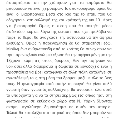
διαμαρτύρεται ότι την χτύπησαν γιατί τα «πράματα θα
μπορούσαν να είναι χειρότερα». Το αποκορύφωμα όμως θα
είναι οι βιαιοπραγίες μέσα στο ίδιο της το σπίτι, που θα
οδηγήσουν στη σύλληψή της και κράτησή της για 13 μέρες
για βιαιοπραγία! Όμως η πίεση που θα ασκηθεί μέσω
διαδικτύου, κυρίως λόγω της έκτασης που είχε προλάβει να
πάρει το θέμα, θα αναγκάσει την αστυνομία να την αφήσει
ελεύθερη. Όμως η παρενόχληση δε θα σταματήσει εδώ.
Μισθωμένα ανθρωποειδή από το κράτος θα συνεχίσουν να
την παρενοχλούν ενώ μια έξωση θα την αφήσει μόνη με την
13χρονη κόρη της στους δρόμους. Δεν την αφήνουν να
νοικιάσει άλλο διαμέρισμα ή δωμάτιο σε ξενοδοχείο ενώ η
προσπάθεια να βρει καταφύγιο σε άλλη πόλη καταλήγει σε
εγκατάλειψή τους στη μέση του δρόμου μαζί με όλο το βιός
τους. Η φωτογραφία από αυτήν τη σκηνή θα γίνει πολύ
γνωστή όταν γνωστός καλλιτέχνης θα αγοράσει όλα αυτά
τα υπάρχοντα για να τα στήσει ακριβώς έτσι όπως ήταν στη
φωτογραφία σε εκθεσιακό χώρο στη Ν. Υόρκη δίνοντας
ακόμη μεγαλύτερη δημοσιότητα σε αυτήν την ιστορία.
Τελικά θα καταλήξει στο πατρικό της όπου δεν μπορούν να