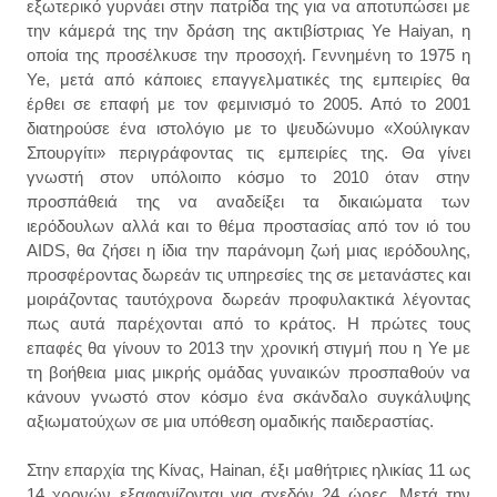
εξωτερικό γυρνάει στην πατρίδα της για να αποτυπώσει με
την κάμερά της την δράση της ακτιβίστριας Ye Haiyan, η
οποία της προσέλκυσε την προσοχή. Γεννημένη το 1975 η
Ye, μετά από κάποιες επαγγελματικές της εμπειρίες θα
έρθει σε επαφή με τον φεμινισμό το 2005. Από το 2001
διατηρούσε ένα ιστολόγιο με το ψευδώνυμο «Χούλιγκαν
Σπουργίτι» περιγράφοντας τις εμπειρίες της. Θα γίνει
γνωστή στον υπόλοιπο κόσμο το 2010 όταν στην
προσπάθειά της να αναδείξει τα δικαιώματα των
ιερόδουλων αλλά και το θέμα προστασίας από τον ιό του
AIDS, θα ζήσει η ίδια την παράνομη ζωή μιας ιερόδουλης,
προσφέροντας δωρεάν τις υπηρεσίες της σε μετανάστες και
μοιράζοντας ταυτόχρονα δωρεάν προφυλακτικά λέγοντας
πως αυτά παρέχονται από το κράτος. Η πρώτες τους
επαφές θα γίνουν το 2013 την χρονική στιγμή που η Ye με
τη βοήθεια μιας μικρής ομάδας γυναικών προσπαθούν να
κάνουν γνωστό στον κόσμο ένα σκάνδαλο συγκάλυψης
αξιωματούχων σε μια υπόθεση ομαδικής παιδεραστίας.
Στην επαρχία της Κίνας, Hainan, έξι μαθήτριες ηλικίας 11 ως
14 χρονών εξαφανίζονται για σχεδόν 24 ώρες. Μετά την