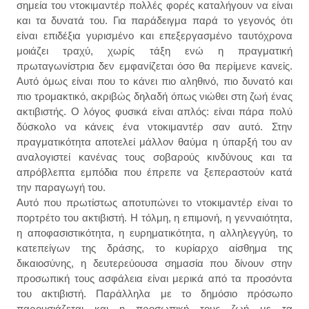
σημεία του ντοκιμαντέρ πολλές φορές καταλήγουν να είναι
και τα δυνατά του. Για παράδειγμα παρά το γεγονός ότι
είναι επιδέξια γυρισμένο και επεξεργασμένο ταυτόχρονα
μοιάζει τραχύ, χωρίς τάξη ενώ η πραγματική
πρωταγωνίστρια δεν εμφανίζεται όσο θα περίμενε κανείς.
Αυτό όμως είναι που το κάνει πιο αληθινό, πιο δυνατό και
πιο τρομακτικό, ακριβώς δηλαδή όπως νιώθει στη ζωή ένας
ακτιβιστής. Ο λόγος φυσικά είναι απλός: είναι πάρα πολύ
δύσκολο να κάνεις ένα ντοκιμαντέρ σαν αυτό. Στην
πραγματικότητα αποτελεί μάλλον θαύμα η ύπαρξή του αν
αναλογιστεί κανένας τους σοβαρούς κινδύνους και τα
απρόβλεπτα εμπόδια που έπρεπε να ξεπεραστούν κατά
την παραγωγή του.
Αυτό που πρωτίστως αποτυπώνει το ντοκιμαντέρ είναι το
πορτρέτο του ακτιβιστή. Η τόλμη, η επιμονή, η γενναιότητα,
η αποφασιστικότητα, η ευρηματικότητα, η αλληλεγγύη, το
κατεπείγων της δράσης, το κυρίαρχο αίσθημα της
δικαιοσύνης, η δευτερεύουσα σημασία που δίνουν στην
προσωπική τους ασφάλεια είναι μερικά από τα προσόντα
του ακτιβιστή. Παράλληλα με το δημόσιο πρόσωπο
παρουσιάζεται και η προσωπική τους ζωή με τα