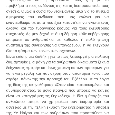
προβλήματα τους κινδύνους της και τις διαπροσωπικές τους
σχέσεις. Όμως η ουσία του ντοκιμαντέρ μιλά για το πνεύμα
αψηφισιάς του κινδύνου που μας ενώνει για να
εναντιωθούμε σε αυτό που έχει καταντήσει να γίνεται ένας
ολοένα και πιο τυραννικός κόσμος για τους ελεύθερους
στοχαστές. Ας μην ξεχνάμε ότι η δόμηση κάθε κυβέρνησης
επιτρέπει σε ανθρωπάκια με καθόλου ή πολύ φτωχή
ανάπτυξη της συνείδησης να υπαγορεύουν ή να ελέγχουν
όλο το φάσμα των κοινωνικών σχέσεων.
Είναι επίσης μια διαθήκη για το πως λειτουργεί μια πολιτική
διαμαρτυρία: μια μάχη για τα ανθρώπινα δικαιώματα ξεκινά
δείχνοντας «μικρή» και ίσως χαμένη εκ των προτέρων για
να γίνει μεγάλη και πανίσχυρη όταν αποκτήσει κοινό που
στρέφει πάνω της την προσοχή του. Εξάλλου με τα λόγια
της ίδιας της σκηνοθέτριας: «Όταν είσαι καταπιεσμένος και
ανυπεράσπιστος, το μόνο πράγμα που μπορείς να κάνεις
είναι να καταγράψεις τις θηριωδίες». Η ίδια η ύπαρξη του
ανθρώπου μπορεί να χρησιμέψει σαν διαμαρτυρία και
ασχέτως με την τελική έκβαση του εγχειρήματος η ύπαρξη
της Ye Haiyan και των ανθρώπων που προσπάθησε να