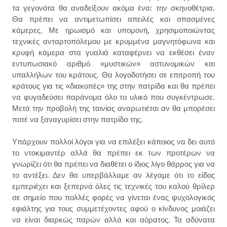
τα γεγονότα θα αναδείξουν ακόμα ένα: την σκηνοθέτρια.
Θα πρέπει να αντιμετωπίσει απειλές και σπασμένες
κάμερες. Με ηρωισμό και υπομονή, χρησιμοποιώντας
τεχνικές ανταρτοπόλεμου με κρυμμένα μαγνητόφωνα και
κρυφή κάμερα στα γυαλιά καταφέρνει να εκθέσει έναν
εντυπωσιακό αριθμό «μυστικών» αστυνομικών και
υπαλλήλων του κράτους. Θα λογοδοτήσει σε επιτροπή του
κράτους για τις «διακοπές» της στην πατρίδα και θα πρέπει
να φυγαδεύσει παράνομα όλο το υλικό που συγκέντρωσε.
Μετά την προβολή της ταινίας αναρωτιέται αν θα μπορέσει
ποτέ να ξαναγυρίσει στην πατρίδα της.
Υπάρχουν πολλοί λόγοι για να επιλέξει κάποιος να δει αυτό
το ντοκιμαντέρ αλλά θα πρέπει εκ των προτέρων να
γνωρίζει ότι θα πρέπει να διαθέτει ο ίδιος λίγο θάρρος για να
το αντέξει. Δεν θα υπερβάλλαμε αν λέγαμε ότι το είδος
εμπεριέχει και ξεπερνά όλες τις τεχνικές του καλού θρίλερ
σε σημείο που πολλές φορές να γίνεται ένας ψυχολογικός
εφιάλτης για τους συμμετέχοντες αφού ο κίνδυνος μοιάζει
να είναι διαρκώς παρών αλλά και αόρατος. Τα αδύνατα