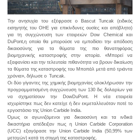
Την ανησυχία του εξέφρασε ο Bascut Tuncak (ειδικός
εισηγητής του ΟΗΕ για επικίνδυνες ουσίες και απόβλητα)
για τη συγχώνευση των εταιρειών Dow Chemical και
DuPont,η οποία θα μπορούσε να εμποδίσει την απόδοση
δικαιοσύνης για τα θύματα της πιο θανατηφόρας
βιομηχανικής καταστροφής στην ιστορία. «Μπορεί να
εξαφανίσει και την τελευταία πιθανότητα να βρουν δικαίωση
τα θύματα της καταστροφής του Μποπάλ μετά από τριάντα
χρόνια», δήλωσε ο Tuncak.
Οι δύο γίγαντες της χημικής βιομηχανίας ολοκλήρωσαν την
προγραμματισμένη συγχώνευση των 130 δις δολαρίων για
να σχηματίσουν την DowDuPont. Η νέα εταιρεία
ισχυρίστηκε πως δεν κατείχε ή δεν εκμεταλλευόταν ποτέ το
εργοστάσιο της Union Carbide India.
Όμως οι αγωνιζόμενοι για δικαιοσύνη και τα ινδικά
δικαστήρια απέδειξαν πως η Union Carbide Corporation
(UCC) εξαγόρασε την Union Carbide India (50,99% των
μετοχών) κατά τη στιγμή της καταστροφής.