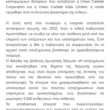
εκατομμυρίων δολαρίων που κατέβαλαν η Union Carbide
Corporation και η Union Carbide India Limited, η οποία
εγκρίθηκε από το Ανώτατο Δικαστήριο της Ινδίας».
Η λύση αυτή που αναφέρει η εταιρεία αποτέλεσε
αντικείμενο αγωγής του 2010, όταν η ινδική κυβέρνηση
προσπάθησε να ανοίξει εκ νέου την υπόθεση μετά από την
επιμονή των επιζώντων και των υποστηρικτών τους. Έτσι
αναγκάστηκε η ίδια η κυβέρνηση να συμφωνήσει ότι το
αρχικό ποσό αποζημίωσης βασίστηκε σε αμφισβητούμενα
νούμερα.
Ο Westby της Διεθνούς Αμνηστίας δήλωσε: «Η αποζημίωση
που καταβλήθηκε στα θύματα της διαρροής αερίου
αποδείχτηκε πως είναι άγρια ​​υποτίμηση της έκτασης του
πόνου και του θανάτου που προκλήθηκε από την
καταστροφή. Τα στοιχεία που χρησιμοποιήθηκαν για τον
υπολογισμό αυτού του πακέτου αποζημιώσεων είναι
εσφαλμένα και τροποποιημένα, ενώ βασίστηκαν σε
μαρτυρίες 5.000 ανθρώπων που πέθαναν.
Τα αποδεικτικά στοιχεία που συγκεντρώσαμε,
συμπεριλαμβανομένων των στοιχείων από τις μελέτες της