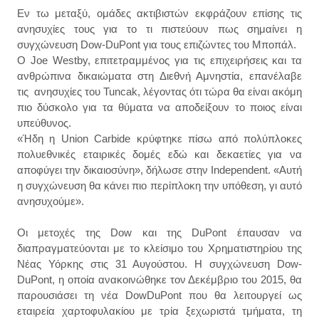
Εν τω μεταξύ, ομάδες ακτιβιστών εκφράζουν επίσης τις
ανησυχίες τους για το τι πιστεύουν πως σημαίνει η
συγχώνευση Dow-DuPont για τους επιζώντες του Μποπάλ.
Ο Joe Westby, επιτετραμμένος για τις επιχειρήσεις και τα
ανθρώπινα δικαιώματα στη Διεθνή Αμνηστία, επανέλαβε
τις ανησυχίες του Tuncak, λέγοντας ότι τώρα θα είναι ακόμη
πιο δύσκολο για τα θύματα να αποδείξουν το ποιος είναι
υπεύθυνος.
«Ήδη η Union Carbide κρύφτηκε πίσω από πολύπλοκες
πολυεθνικές εταιρικές δομές εδώ και δεκαετίες για να
αποφύγει την δικαιοσύνη», δήλωσε στην Independent. «Αυτή
η συγχώνευση θα κάνει πιο περίπλοκη την υπόθεση, γι αυτό
ανησυχούμε».
Οι μετοχές της Dow και της DuPont έπαυσαν να
διαπραγματεύονται με το κλείσιμο του Χρηματιστηρίου της
Νέας Υόρκης στις 31 Αυγούστου. Η συγχώνευση Dow-
DuPont, η οποία ανακοινώθηκε τον Δεκέμβριο του 2015, θα
παρουσιάσει τη νέα DowDuPont που θα λειτουργεί ως
εταιρεία χαρτοφυλακίου με τρία ξεχωριστά τμήματα, τη