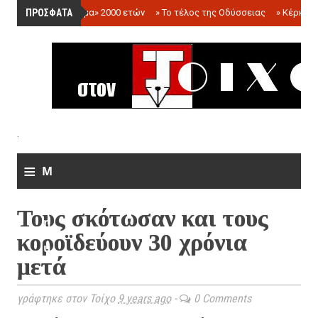
ΠΡΟΣΦΑΤΑ
»
«Ολόγραμμα» 2000 ετών
»
Το τέλος της Οδύσσειας
»
Κέρκωπ
.
≡
M
e
Τους σκότωσαν και τους
n
κοροϊδεύουν 30 χρόνια
u
μετά
γράφτηκε στον Τοίχο
9 years ago
-
0 Comments