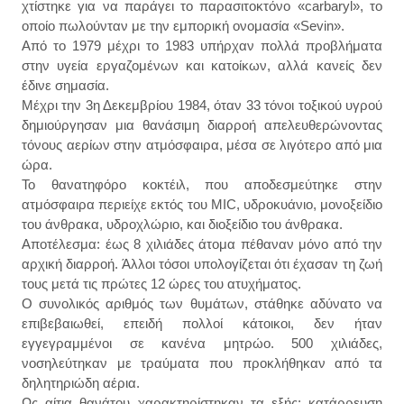
χτίστηκε για να παράγει το παρασιτοκτόνο «carbaryl», το
οποίο πωλούνταν με την εμπορική ονομασία «Sevin».
Aπό το 1979 μέχρι το 1983 υπήρχαν πολλά προβλήματα
στην υγεία εργαζομένων και κατοίκων, αλλά κανείς δεν
έδινε σημασία.
Μέχρι την 3η Δεκεμβρίου 1984, όταν 33 τόνοι τοξικού υγρού
δημιούργησαν μια θανάσιμη διαρροή απελευθερώνοντας
τόνους αερίων στην ατμόσφαιρα, μέσα σε λιγότερο από μια
ώρα.
Το θανατηφόρο κοκτέιλ, που αποδεσμεύτηκε στην
ατμόσφαιρα περιείχε εκτός του MIC, υδροκυάνιο, μονοξείδιο
του άνθρακα, υδροχλώριο, και διοξείδιο του άνθρακα.
Αποτέλεσμα: έως 8 χιλιάδες άτομα πέθαναν μόνο από την
αρχική διαρροή. Άλλοι τόσοι υπολογίζεται ότι έχασαν τη ζωή
τους μετά τις πρώτες 12 ώρες του ατυχήματος.
Ο συνολικός αριθμός των θυμάτων, στάθηκε αδύνατο να
επιβεβαιωθεί, επειδή πολλοί κάτοικοι, δεν ήταν
εγγεγραμμένοι σε κανένα μητρώο. 500 χιλιάδες,
νοσηλεύτηκαν με τραύματα που προκλήθηκαν από τα
δηλητηριώδη αέρια.
Ως αίτια θανάτου χαρακτηρίστηκαν τα εξής: κατάρρευση