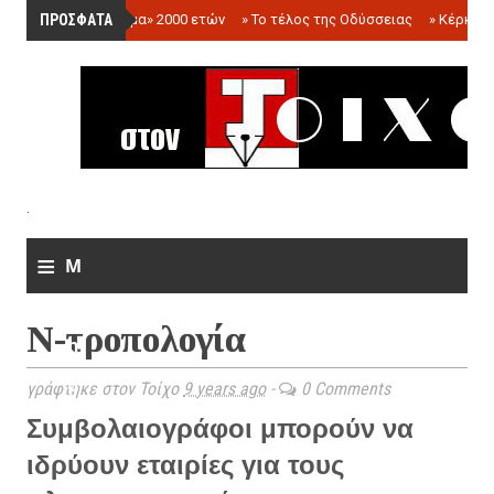
ΠΡΟΣΦΑΤΑ
»
«Ολόγραμμα» 2000 ετών
»
Το τέλος της Οδύσσειας
»
Κέρκωπ
.
≡
M
e
Ν-τροπολογία
n
u
γράφτηκε στον Τοίχο
9 years ago
-
0 Comments
Συμβολαιογράφοι μπορούν να
ιδρύουν εταιρίες για τους