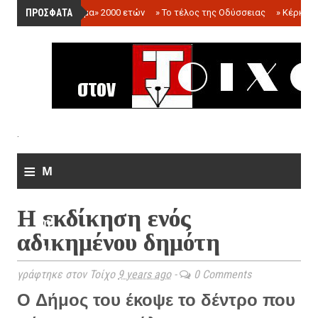
ΠΡΟΣΦΑΤΑ
»
«Ολόγραμμα» 2000 ετών
»
Το τέλος της Οδύσσειας
»
Κέρκωπ
.
≡
M
e
Η εκδίκηση ενός
n
αδικημένου δημότη
u
γράφτηκε στον Τοίχο
9 years ago
-
0 Comments
O Δήμος του έκοψε το δέντρο που