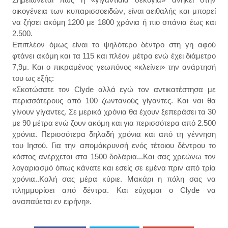
οικογένεια των κυπαρισσοειδών, είναι αειθαλής και μπορεί
να ζήσει ακόμη 1200 με 1800 χρόνια ή πιο σπάνια έως και
2.500.
Επιπλέον όμως είναι το ψηλότερο δέντρο στη γη αφού
φτάνει ακόμη και τα 115 και πλέον μέτρα ενώ έχει διάμετρο
7,9μ. Και ο πικραμένος γεωπόνος «κλείνει» την ανάρτησή
του ως εξής:
«Σκοτώσατε τον Clyde αλλά εγώ τον αντικατέστησα με
περισσότερους από 100 ζωντανούς γίγαντες. Και ναι θα
γίνουν γίγαντες. Σε μερικά χρόνια θα έχουν ξεπεράσει τα 30
με 90 μέτρα ενώ ζουν ακόμη και για περισσότερα από 2.500
χρόνια. Περισσότερα δηλαδή χρόνια και από τη γέννηση
του Ιησού. Για την απομάκρυνσή ενός τέτοιου δέντρου το
κόστος ανέρχεται στα 1500 δολάρια...Και σας χρεώνω τον
λογαριασμό όπως κάνατε και εσείς σε εμένα πριν από τρία
χρόνια..Καλή σας μέρα κύριε. Μακάρι η πόλη σας να
πλημμυρίσει από δέντρα. Και εύχομαι ο Clyde να
αναπαύεται εν ειρήνη».