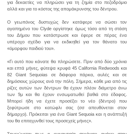
για δεκαετίες να πληρώσει για τη ζημία στο πεζοδρόμιο
αλλά και για το κόστος της απομάκρυνσης του δέντρου.
Ο γεωπόνος δυστυχώς δεν κατάφερε να σώσει τον
αγαπημένο του Clyde οργίστηκε όμως τόσο από τη στάση
του Δήμου που κατάστρωσε και έφερε σε πέρας ένα
υπέροχο σχέδιο για να εκδικηθεί για τον θάνατο του
«όμορφου παιδιού του».
«Γι αυτό που κάνατε θα πληρώσετε. Πριν από δύο χρόνια
και επτά μήνες, φύτεψα κρυφά 45 California Redwoods και
82 Giant Sequoias σε διάφορα πάρκα, αυλές και σε
δημόσιους χώρους ανά την πόλη. Σήμερα, κάθε μια από τις
ρίζες αυτών των δέντρων θα έχουν πλέον διάμετρο άνω
των 9μ και θα έχουν ενσωματωθεί βαθιά στο έδαφος.
Μπορεί ήδη να έχετε προσέξει το νέο (δέντρο) που
ξεφύτρωσε στο κατώφλι σας (σσ απευθύνεται στον
δήμαρχο). Πρόκειται για ένα Giant Sequoia και η ανάπτυξή
του θα επιταχυνθεί τους προσεχείς μήνες».
Σημειώνεται πως η «γιγαντιαία σεκόγια» ανήκει στην