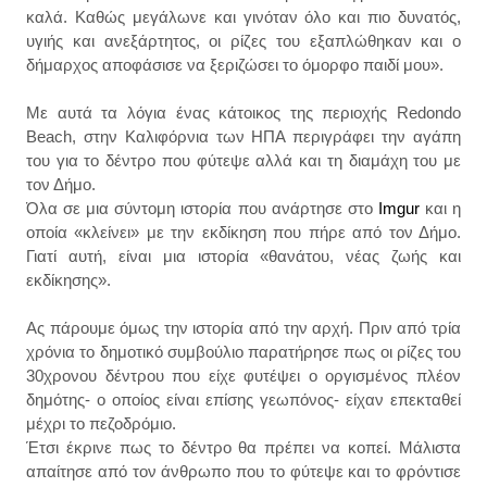
καλά. Καθώς μεγάλωνε και γινόταν όλο και πιο δυνατός,
υγιής και ανεξάρτητος, οι ρίζες του εξαπλώθηκαν και ο
δήμαρχος αποφάσισε να ξεριζώσει το όμορφο παιδί μου».
Με αυτά τα λόγια ένας κάτοικος της περιοχής Redondo
Beach, στην Καλιφόρνια των ΗΠΑ περιγράφει την αγάπη
του για το δέντρο που φύτεψε αλλά και τη διαμάχη του με
τον Δήμο.
Όλα σε μια σύντομη ιστορία που ανάρτησε στο
Imgur
και η
οποία «κλείνει» με την εκδίκηση που πήρε από τον Δήμο.
Γιατί αυτή, είναι μια ιστορία «θανάτου, νέας ζωής και
εκδίκησης».
Ας πάρουμε όμως την ιστορία από την αρχή. Πριν από τρία
χρόνια το δημοτικό συμβούλιο παρατήρησε πως οι ρίζες του
30χρονου δέντρου που είχε φυτέψει ο οργισμένος πλέον
δημότης- ο οποίος είναι επίσης γεωπόνος- είχαν επεκταθεί
μέχρι το πεζοδρόμιο.
Έτσι έκρινε πως το δέντρο θα πρέπει να κοπεί. Μάλιστα
απαίτησε από τον άνθρωπο που το φύτεψε και το φρόντισε