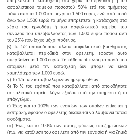
επιτρέπεται η κατάσχεση στα χέρια του εργοδότη ή του
ασφαλιστικού ταμείου ποσοστού 50% επί του τμήματος
πάνω από τα 1.000 και μέχρι τα 1.500 ευρώ, ενώ από ποσά
άνω των 1.500 ευρώ το μήνα επιτρέπεται η κατάσχεση στα
χέρια του εργοδότη ή του ασφαλιστικού ταμείου του
συνόλου του υπερβάλλοντος των 1.500 ευρώ ποσού αντί
του 25% που ίσχυε μέχρι πρότινος.
β) Το 1/2 οποιουδήποτε άλλου ασφαλιστικού βοηθήματος
καταβάλλεται περιοδικά στον οφειλέτη, εφόσον αυτό
υπερβαίνει τα 1.000 ευρώ. Σε κάθε περίπτωση το ποσό που
απομένει μετά την κατάσχεση δεν μπορεί να είναι
χαμηλότερο των 1.000 ευρώ.
γ) Το 1/5 των καταβαλλόμενων ημερομισθίων.
δ) Το ½ του εφάπαξ που καταβάλλεται από οποιοδήποτε
ασφαλιστικό ταμείο, λόγω εξόδου από την υπηρεσία ή το
επάγγελμα.
ε) Έως και το 100% των ενοικίων των οποίων επίκειται η
είσπραξη, εφόσον ο οφειλέτης δικαιούται να λαμβάνει τέτοια
εισοδήματα.
στ) Έως και το 100% των πάσης φύσεως αποζημιώσεων
(π.χ. για απόλυση του οφειλέτη από την εργασία ή για ζημιά