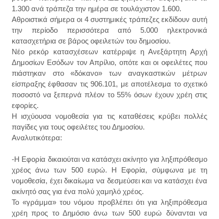
1.300 ανά τράπεζα την ημέρα σε τουλάχιστον 1.600.
Αθροιστικά σήμερα οι 4 συστημικές τράπεζες εκδίδουν αυτή
την περίοδο περισσότερα από 5.000 ηλεκτρονικά
κατασχετήρια σε βάρος οφειλετών του δημοσίου.
Νέο ρεκόρ κατασχέσεων κατέρριψε η Ανεξάρτητη Αρχή
Δημοσίων Εσόδων τον Απρίλιο, οπότε και οι οφειλέτες που
πιάστηκαν στο «δόκανο» των αναγκαστικών μέτρων
είσπραξης έφθασαν τις 906.101, με αποτέλεσμα το σχετικό
ποσοστό να ξεπερνά πλέον το 55% όσων έχουν χρέη στις
εφορίες.
Η ισχύουσα νομοθεσία για τις καταθέσεις κρύβει πολλές
παγίδες για τους οφειλέτες του Δημοσίου.
Αναλυτικότερα:
-Η Εφορία δικαιούται να κατάσχει ακίνητο για ληξιπρόθεσμο
χρέος άνω των 500 ευρώ. Η Εφορία, σύμφωνα με τη
νομοθεσία, έχει δικαίωμα να δεσμεύσει και να κατάσχει ένα
ακίνητό σας για ένα πολύ χαμηλό χρέος.
Το «γράμμα» του νόμου προβλέπει ότι για ληξιπρόθεσμα
χρέη προς το Δημόσιο άνω των 500 ευρώ δύνανται να