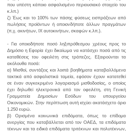
που υπέστη κάποιο ασφαλισμένο περιουσιακό στοιχείο του
κ.λπ.)
ζ) Έως και το 100% των πάσης φύσεως εισπράξεων από
πωλήσεις προϊόντων ή οποιονδήποτε άλλων πραγμάτων
(π.χ. ακινήτων, ΙΧ αυτοκινήτων, σκαφών κ.λπ.).
- Για οποιοδήποτε ποσό ληξιπρόθεσμου χρέους προς το
Δημόσιο η Εφορία έχει δικαίωμα να κατάσχει ποσά από τις
καταθέσεις του οφειλέτη στις τράπεζες. Εξαιρούνται τα
ακόλουθα ποσά:
α) Μισθοί, συντάξεις και λοιπά βοηθήματα καταβαλλόμενα
τακτικά από ασφαλιστικά ταμεία, εφόσον έχουν κατατεθεί
σε έναν συγκεκριμένο λογαριασμό μισθοδοσίας, ο οποίος
έχει δηλωθεί ηλεκτρονικά από τον οφειλέτη, στη Γενική
Γραμματεία Δημοσίων Εσόδων του υπουργείου
Οικονομικών. Στην περίπτωση αυτή ισχύει ακατάσχετο όριο
1.250 ευρώ.
β) Ορισμένα κοινωνικά επιδόματα, όπως το επίδομα
ανεργίας που καταβάλλεται από τον ΟΑΕΔ, τα επιδόματα
τέκνων και τα ειδικά επιδόματα τριτέκνων και πολυτέκνων,