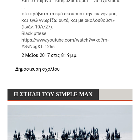
Δια το τωρινό …επιφυλάσσομαι … να σχολιάσω .
. .
«Τα πρόβατα τα εμά ακούουσι την φωνήν μου,
και εγώ γνωρίζω αυτά, και με ακολουθούσι»
(Ιωάν. 10/ι/27).
Black μπεεε …
https://www.youtube.com/watch?v=ko7m-
YSvNcg&t=126s
2 Μαΐου 2017 στις 8:19 μ.μ.
Δημοσίευση σχολίου
Η ΣΤΗΛΗ ΤΟΥ SIMPLE MAN