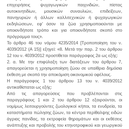
επιχειρήσεις ψυχαγωγικών παιχνιδιών, πίστας
αυτοκινητιδίων, μουσικών συναυλιών, επιδείξεων,
πανηγυριών ή άλλων καλλιτεχνικών ή ψυχαγωγικών
εκδηλώσεων, εφ’ όσον τα ζώα χρησιμοποιούνται με
οποιονδήποτε τρόπο και για οποιονδήποτε σκοπό στο
πρόγραμμα τους».
Το άρθρο 46 του νόμου 4235/2014 [Τροποποίηση του ν.
4039/2012 (Α 15)] εξηγεί: «8. Μετά την παρ. 2 του άρθρου
12 του ν. 4039/2012 προστίθεται παράγραφος 2α ως εξής:
2. α. Με την επιφύλαξη των διατάξεων του άρθρου 7,
απαγορεύεται η χρησιμοποίηση ζώου σε υπαίθρια δημόσια
έκθεση με σκοπό την αποκόμιση οικονομικού οφέλους.
Η παράγραφος 1 του άρθρου 13 του ν. 4039/2012
αντικαθίσταται ως εξής:
Από τις απαγορεύσεις που προβλέπονται στις
παραγράφους 1 και 2 του άρθρου 12 εξαιρούνται, οι
νομίμως λειτουργούντες ζωολογικοί κήποι, τα ενυδρεία, τα
καταστήματα πώλησης ζώων, τα κέντρα περίθαλψης ειδών
άγριας πανίδας, τα εκτροφεία θηραμάτων και οι εκθέσεις
ανάπτυξης και προβολής του κτηνοτροφικού και γεωργικού