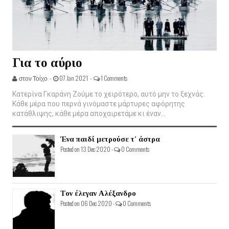
Για το αύριο
στον Τοίχο -
07 Jan 2021 -
1 Comments
Κατερίνα Γκαράνη Ζούμε το χειρότερο, αυτό μην το ξεχνάς.
Κάθε μέρα που περνά γινόμαστε μάρτυρες αφόρητης
κατάθλιψης, κάθε μέρα αποχαιρετάμε κι έναν...
Ένα παιδί μετρούσε τ' άστρα
Posted on 13 Dec 2020 -
0 Comments
Τον έλεγαν Αλέξανδρο
Posted on 06 Dec 2020 -
0 Comments