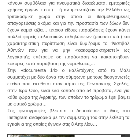
κάνουν συμβόλαια για πνευματικά δικαιώματα, εμπορικές
χρήσεις έργων κ.ο.κ.) – ή αντιμετωπίζουν την Ελλάδα ως
τριτοκοσμική χώρα στην οποία οι θεσμοθετημένες
απαγορεύσεις ακόμα και για την προστασία των ζώων δεν
έχουν καμιά αξία… τέτοιου είδους παραβάσεις έχουν κάνει
πολλοί φορείς πολιτιστικών εκδηλώσεων (μουσεία κ.ά.) και
χαρακτηριστική περίπτωση είναι θυμίζουμε το Φεστιβάλ
Αθηνών που για να μην «κακοχαρακτηριστεί» ως
λογοκριτής επέτρεψε σε παράσταση να κακοποιηθούν
κόκορες κατά παράβαση της νομοθεσίας…
Στην «documenta 14» ο καλλιτέχνης από το Μάλι
συμμετέχει με δύο έργα του σύμφωνα με τους διοργανωτές
εκείνο που εκτίθεται στον κήπο της Γεωπονικής Σχολής,
στην Ιερά Οδό, είναι ένα κοπάδι από 54 πρόβατα, ένα για
κάθε χώρα της Αφρικής, των οποίων το τρίχωμα έχει βάψει
με φυτικό χρώμα…
Στις φωτογραφίες βλέπετε τι δημοσίευσε ο ίδιος στο
Instagram αναφορικά με την συμμετοχή του στην έκθεση τα
εγκαίνια της οποίας έγιναν στις 8 Απριλίου…