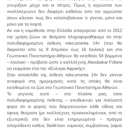
γνωρίζουν μέχρι και οι πέτρες. Όμως η αρρώστια των
«καλλιτεχνών» δεν διαφέρει καθόλου από την αρρώστια
όσων κάνουν πως δεν καταλαβαίνουν τι γίνεται, μόνο και
μόνο για τα λεφτά.
Αν και η νομοθεσία στην Ελλάδα απαγορεύει από το 2012
την χρήση ζώων σε θεάματα πληροφορηθήκαμε ότι στην
πολυδιαφημισμένη έκθεση «documenta 14» (που θα
διαρκέσει από τις 8 Απριλίου έως 16 Ιουλίου) και στο
Γεωπονικό Πανεπιστήμιο Αθηνών θα εκτεθούν 54 βαμμένα
– λουλακί – πρόβατα ώστε ο καλλιτέχνης Aboubakar Fofana
να εκφράσει έτσι την «Ευλογία Αφρικής».
Στην ιστοσελίδα της έκθεση «documenta 14» δεν γίνεται
αναφορά στις ημερομηνίες κατά τις οποίες θα είναι
εκτεθειμένα τα ζώα στο Γεωπονικό Πανεπιστήμιο Αθηνών.
Το γεγονός αυτό – στο πλαίσιο μιας τόσο
πολυδιαφημισμένης έκθεσης – αποδεικνύει για πολλοστή
φορά ότι οι φορείς που διοργανώνουν κάθε είδους και
ύφους θεάματα (με καλλιτέχνες προσκεκλημένους από το
εξωτερικό) είτε δεν είναι ενημερωμένοι – πράγμα
απαράδεκτο καθώς διαθέτουν νομικούς συμβούλους (αφού