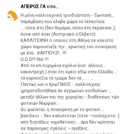
ΑΠΕΙΡΟΣ ΓΑ
είπε...
Η μόνη καλλιτεχνική τρισδιάστατη - ζωντανή ,
παρέμβαση που έλαβε χώρα τα τελευταία
…..τόσα..έτη (δεν θυμάμαι..πόσα έτη περάσανε..),
έγινε από έναν (Αυστριακό ή Ελβετό)
ΚΑΛΛΙΤΈΧΝΗ ό οποίος στη Αθήνα σε κλειστό
χώρο παρουσίαζε την …ερωτική του συνεύρεση
με ένα …ΚΑΡΠΌΎΖΙ . !!!
Ω Ω Ω!!! Ναί !!!
Από τα επιτυχημένα σχόλια (κατ΄ άλλους ..
κακεντρεχή ) ήταν ότι εμείς εδώ στην Ελλάδα …
τά καρπούζια τά τρώμε δεν τά … … …
Πάντως και ο €ρωΠΑΙΟΣ … καλλιτέχνης
χρηματοδοτήθηκε έκ εγχωρίων κονδυλίων …
μεταξύ άλλων και της χορηγίας - διαθέσεως τών
φυτικών Νυμφών…
Ως φαίνεται, η συνεύρεση με το φυτικό …
βασίλειο … δεν καλυπτόταν (τότε –τουλάχιστο…)
από διατάξεις νομοθετικές … άρα δεν εμπίπτει
σε παράνομες σχέσεις – πράξεις…