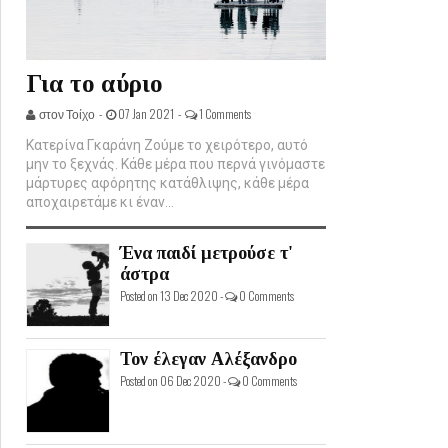
Για το αύριο
στον Τοίχο -
07 Jan 2021 -
1 Comments
Κατερίνα Γκαράνη Ζούμε το χειρότερο, αυτό
μην το ξεχνάς. Κάθε μέρα που περνά γινόμαστε
μάρτυρες αφόρητης κατάθλιψης, κάθε μέρα
αποχαιρετάμε κι έναν...
Ένα παιδί μετρούσε τ'
άστρα
Posted on 13 Dec 2020 -
0 Comments
Τον έλεγαν Αλέξανδρο
Posted on 06 Dec 2020 -
0 Comments