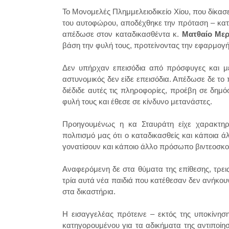
Το Μονομελές Πλημμελειοδικείο Χίου, που δίκασε
του αυτοφώρου, αποδέχθηκε την πρόταση – κατ
απέδωσε στον καταδικασθέντα κ.
Ματθαίο Με
βάση την φυλή τους, προτείνοντας την εφαρμογή
Δεν υπήρχαν επεισόδια από πρόσφυγες και με
αστυνομικός δεν είδε επεισόδια. Απέδωσε δε το 
διέδιδε αυτές τις πληροφορίες, προέβη σε δη
φυλή τους και έθεσε σε κίνδυνο μετανάστες.
Προηγουμένως η κα Σταυράτη είχε χαρακτηρί
πολιτισμό μας ότι ο καταδικασθείς και κάποια 
γονατίσουν και κάποιο άλλο πρόσωπο βιντεοσκ
Αναφερόμενη δε στα θύματα της επίθεσης, τρεις
τρία αυτά νέα παιδιά που κατέθεσαν δεν ανήκο
στα δικαστήρια.
Η εισαγγελέας πρότεινε – εκτός της υποκίνησ
κατηγορουμένου για τα αδικήματα της αντιποίησ