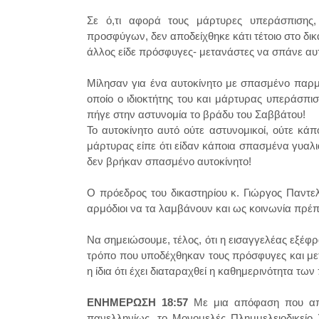
Σε ό,τι αφορά τους μάρτυρες υπεράσπισης,
προσφύγων, δεν αποδείχθηκε κάτι τέτοιο στο δικασ
άλλος είδε πρόσφυγες- μετανάστες να σπάνε αυ
Μίλησαν για ένα αυτοκίνητο με σπασμένο παρμ
οποίο ο ιδιοκτήτης του και μάρτυρας υπεράσπισ
πήγε στην αστυνομία το βράδυ του Σαββάτου!
Το αυτοκίνητο αυτό ούτε αστυνομικοί, ούτε κά
μάρτυρας είπε ότι είδαν κάποια σπασμένα γυαλιά
δεν βρήκαν σπασμένο αυτοκίνητο!
Ο πρόεδρος του δικαστηρίου κ. Γιώργος Παντελίδ
αρμόδιοι να τα λαμβάνουν και ως κοινωνία πρέπ
Να σημειώσουμε, τέλος, ότι η εισαγγελέας εξέφρ
τρόπο που υποδέχθηκαν τους πρόσφυγες και με
η ίδια ότι έχει διαταραχθεί η καθημερινότητα τ
ΕΝΗΜΕΡΩΣΗ 18:57
Με μια απόφαση που απο
πανελληνίως, το Μονομελές Πλημμελειοδικείο 