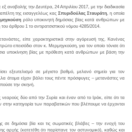
 εξ αναβολής την Δευτέρα, 24 Απριλίου 2017, με την διαδικασία
απέλτη της εισαγγελέως κας
Σπυριδούλας Σταυράτη
, η οποία
ρμηγκούση
ρόλο υποκινητή δημόσιας βίας κατά ανθρώπων με
 του άρθρου 1 το αντιρατσιστικού νόμου 4285/2014.
τανάστες, είπε χαρακτηριστικά στην αγόρευσή της. Κανένας
πρώτο επεισόδιο στον κ. Μερμηγκούση, για τον οποίο τόνισε ότι
μόσια υποκίνηση βίας με πρόθεση κατά ανθρώπων με βάση την
σει εξευτελισμό σε μέγιστο βαθμό, μελανό σημείο για τον
άλλα άτομα είχαν βάλει τους πέντε πρόσφυγες – μετανάστες να
οπούσε την σκηνή.
 νεαρούς δύο από την Συρία και έναν από το Ιράκ, είπε ότι τα
υν στην κατηγορία των παραβατικών που βλέπουμε να έρχονται
ης σε δημόσια βία και τις σωματικές βλάβες – την ενοχή του
ης αρχής (κατετέθη ότι παρίστανε τον αστυνομικό), καθώς και