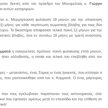
γιναν δεκτές από τον πρόεδρο του Μονομελούς κ.
Γιώργο
δύο αυτών κατηγοριών.
 τον κ. Μερμηγκούση φυλάκιση 18 μηνών για την υποκίνηση
 έξι μήνες για κάθε περίπτωση σωματικής βλάβης για τους δύο
ευρώ. Το δικαστήριο αποφάσισε τελικά ποινή 12 μηνών για την
ματικές βλάβες, ήτοι εν συνόλω 18 μήνες με τριετή αναστολή,
ομματά
η εισαγγελέας πρότεινε ποινή φυλάκισης επτά μηνών,
ή ήταν αλλοδαπός, η οποία και τελικά του επεβλήθη από τον
ς – μετανάστες, ένας Σύριος κι ένας Ιρακινός, που κτύπησε ο
ς, που χαστουκίσθηκε από τον κ. Κομματά. Ο ένας μάρτυρας
α που τους εγκλώβισαν παρίσταναν τους αστυνομικούς, είπε
ικοί που έφτασαν αμέσως μετά το επεισόδιο και την επίθεση σε
νικά!