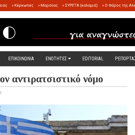
ειας
»
Κέρκωπες
»
Μαρσύας
»
ΣΥΡΙΓΓΑ (καλαμιά)
»
Ο Φάρος της Αλ
.
ΕΠΙΚΟΙΝΩΝΙΑ
ΕΝΟΤΗΤΕΣ
EDITORIAL
ΡΕΠΟΡΤΑ
ν αντιρατσιστικό νόμο
s