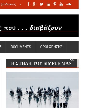
εξάνδρειας
»
Η σφαγή των νηπίων της Σάντας
»
Πώς προέκυψε η Ωραία
Ζ
DOCUMENTS
ΟΡΟΙ ΧΡΗΣΗΣ
Η ΣΤΗΛΗ ΤΟΥ SIMPLE MAN