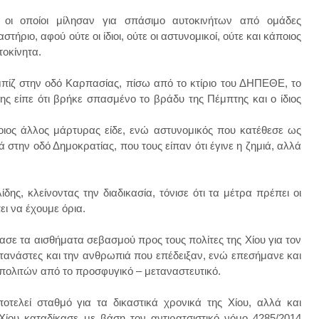
 οι οποίοι μίλησαν για σπάσιμο αυτοκινήτων από ομάδες
τήριο, αφού ούτε οι ίδιοι, ούτε οι αστυνομικοί, ούτε και κάποιος
τοκίνητα.
πίζ στην οδό Καρπασίας, πίσω από το κτίριο του ΔΗΠΕΘΕ, το
ης είπε ότι βρήκε σπασμένο το βράδυ της Πέμπτης και ο ίδιος
ποιος άλλος μάρτυρας είδε, ενώ αστυνομικός που κατέθεσε ως
 στην οδό Δημοκρατίας, που τους είπαν ότι έγινε η ζημιά, αλλά
ης, κλείνοντας την διαδικασία, τόνισε ότι τα μέτρα πρέπει οι
ει να έχουμε όρια.
ασε τα αισθήματα σεβασμού προς τους πολίτες της Χίου για τον
τανάστες και την ανθρωπιά που επέδειξαν, ενώ επεσήμανε και
ων πολιτών από το προσφυγικό – μεταναστευτικό.
τελεί σταθμό για τα δικαστικά χρονικά της Χίου, αλλά και
Χίου καταδίκασε με βάση τον αντιρατσιστικό νόμο 4285/2014