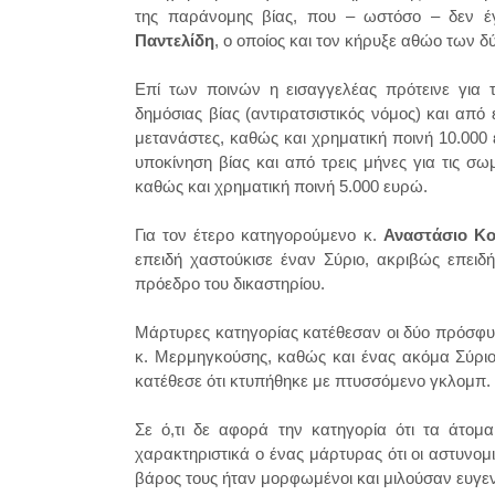
της παράνομης βίας, που – ωστόσο – δεν έ
Παντελίδη
, ο οποίος και τον κήρυξε αθώο των 
Επί των ποινών η εισαγγελέας πρότεινε για
δημόσιας βίας (αντιρατσιστικός νόμος) και από
μετανάστες, καθώς και χρηματική ποινή 10.000 
υποκίνηση βίας και από τρεις μήνες για τις σω
καθώς και χρηματική ποινή 5.000 ευρώ.
Για τον έτερο κατηγορούμενο κ.
Αναστάσιο Κ
επειδή χαστούκισε έναν Σύριο, ακριβώς επειδ
πρόεδρο του δικαστηρίου.
Μάρτυρες κατηγορίας κατέθεσαν οι δύο πρόσφυγε
κ. Μερμηγκούσης, καθώς και ένας ακόμα Σύριο
κατέθεσε ότι κτυπήθηκε με πτυσσόμενο γκλομπ.
Σε ό,τι δε αφορά την κατηγορία ότι τα άτομ
χαρακτηριστικά ο ένας μάρτυρας ότι οι αστυνομ
βάρος τους ήταν μορφωμένοι και μιλούσαν ευγε