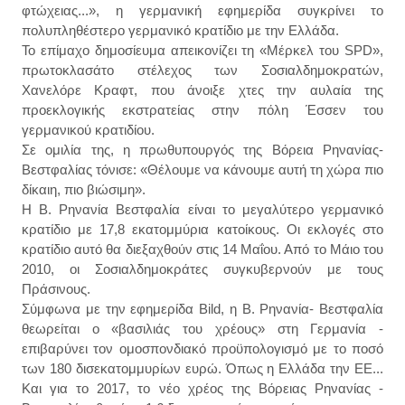
φτώχειας...», η γερμανική εφημερίδα συγκρίνει το
πολυπληθέστερο γερμανικό κρατίδιο με την Ελλάδα.
Το επίμαχο δημοσίευμα απεικονίζει τη «Μέρκελ του SPD»,
πρωτοκλασάτο στέλεχος των Σοσιαλδημοκρατών,
Χανελόρε Κραφτ, που άνοιξε χτες την αυλαία της
προεκλογικής εκστρατείας στην πόλη Έσσεν του
γερμανικού κρατιδίου.
Σε ομιλία της, η πρωθυπουργός της Βόρεια Ρηνανίας-
Βεστφαλίας τόνισε: «Θέλουμε να κάνουμε αυτή τη χώρα πιο
δίκαιη, πιο βιώσιμη».
Η Β. Ρηνανία Βεστφαλία είναι το μεγαλύτερο γερμανικό
κρατίδιο με 17,8 εκατομμύρια κατοίκους. Οι εκλογές στο
κρατίδιο αυτό θα διεξαχθούν στις 14 Μαΐου. Από το Μάιο του
2010, οι Σοσιαλδημοκράτες συγκυβερνούν με τους
Πράσινους.
Σύμφωνα με την εφημερίδα Bild, η Β. Ρηνανία- Βεστφαλία
θεωρείται ο «βασιλιάς του χρέους» στη Γερμανία -
επιβαρύνει τον ομοσπονδιακό προϋπολογισμό με το ποσό
των 180 δισεκατομμυρίων ευρώ. Όπως η Ελλάδα την ΕΕ...
Και για το 2017, το νέο χρέος της Βόρειας Ρηνανίας -