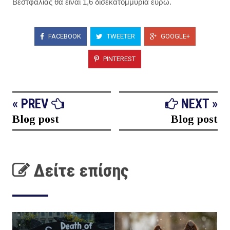
Βεστφαλίας θα είναι 1,6 δισεκατομμύρια ευρώ.
FACEBOOK
TWEETER
GOOGLE+
PINTEREST
« PREV
NEXT »
Blog post
Blog post
Δείτε επίσης