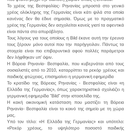
Το χρέος της Βεστφαλίας- Ρηνανίας μπροστά στο γενικό
χρέος ολόκληρης της Γερμανίας είναι κάτι ψιλά στα οποία
κανένας δεν θα έδινε σημασία. Όμως με το πραγματικό
χρέος της Γερμανίας δεν ασχολείται κανείς γιατί τα αφεντικά
είναι πάντα στο απυρόβλητο.
Τους λόγους για τους οποίους η Bild έκανε αυτή την έρευνα
τους ξέρουν μόνο αυτοί που την παρήγγειλαν. Πάντως τα
στοιχεία είναι πιο επιβαρυντικά αφού πολλές παράμετροι
δεν λήφθηκαν υπ' όψιν.
Η Βόρεια Ρηνανία- Βεστφαλία, που κυβερνάται από τους
σοσιαλιστές από το 2010, καταρρίπτει τα ρεκόρ χρέους και
παιδικής φτώχειας, επισημαίνει η γερμανική εφημερίδα
Το κρατίδιο της Βόρειας Ρηνανίας - Βεστφαλίας είναι «η
Ελλάδα της Γερμανίας», όπως χαρακτηριστικά σχολιάζει η
γερμανική εφημερίδα "Bild" στην ιστοσελίδα της.
Η κακή οικονομική κατάσταση που μαστίζει τη Βόρεια
Ρηνανία- Βεστφαλία είναι το κοινό της σημείο με τη χώρα
μας.
Υπό τον τίτλο: «Η Ελλάδα της Γερμανίας» και υπότιτλο:
«Ρεκόρ χρέους, το υψηλότερο ποσοστό παιδικής