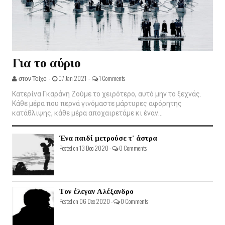
Για το αύριο
στον Τοίχο -
07 Jan 2021 -
1 Comments
Κατερίνα Γκαράνη Ζούμε το χειρότερο, αυτό μην το ξεχνάς.
Κάθε μέρα που περνά γινόμαστε μάρτυρες αφόρητης
κατάθλιψης, κάθε μέρα αποχαιρετάμε κι έναν...
Ένα παιδί μετρούσε τ' άστρα
Posted on 13 Dec 2020 -
0 Comments
Τον έλεγαν Αλέξανδρο
Posted on 06 Dec 2020 -
0 Comments