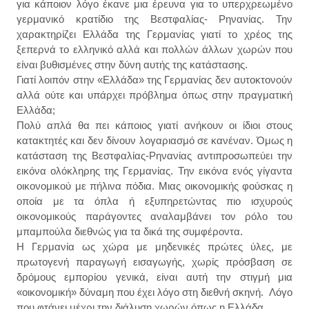
για κάποιον λόγο έκανε μια έρευνα για το υπερχρεωμένο
γερμανικό κρατίδιο της Βεστφαλίας- Ρηνανίας. Την
χαρακτηρίζει Ελλάδα της Γερμανίας γιατί το χρέος της
ξεπερνά το ελληνικό αλλά και πολλών άλλων χωρών που
είναι βυθισμένες στην δύνη αυτής της κατάστασης.
Γιατί λοιπόν στην «Ελλάδα» της Γερμανίας δεν αυτοκτονούν
αλλά ούτε και υπάρχει πρόβλημα όπως στην πραγματική
Ελλάδα;
Πολύ απλά θα πει κάποιος γιατί ανήκουν οι ίδιοι στους
κατακτητές και δεν δίνουν λογαριασμό σε κανέναν. Όμως η
κατάσταση της Βεστφαλίας-Ρηνανίας αντιπροσωπεύει την
εικόνα ολόκληρης της Γερμανίας. Την εικόνα ενός γίγαντα
οικονομικού με πήλινα πόδια. Μιας οικονομικής φούσκας η
οποία με τα όπλα ή εξυπηρετώντας πιο ισχυρούς
οικονομικούς παράγοντες αναλαμβάνει τον ρόλο του
μπαμπούλα διεθνώς για τα δικά της συμφέροντα.
Η Γερμανία ως χώρα με μηδενικές πρώτες ύλες, με
πρωτογενή παραγωγή εισαγωγής, χωρίς πρόσβαση σε
δρόμους εμπορίου γενικά, είναι αυτή την στιγμή μια
«οικονομική» δύναμη που έχει λόγο στη διεθνή σκηνή. Λόγο
που φτάνει μέχρι την διάλυση χωρών όπως η Ελλάδα.