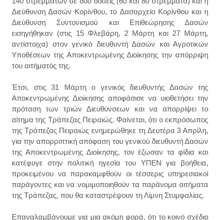
140 στρεμμάτων σε δύο δόσεις (60 και 80 στρέμματα) και η
Διεύθυνση Δασών Κορίνθου, το Δασαρχείο Κορίνθου και η
Διεύθυνση Συντονισμού και Επιθεώρησης Δασών
εισηγήθηκαν (στις 15 Φλεβάρη, 2 Μάρτη και 27 Μάρτη,
αντίστοιχα) στον γενικό διευθυντή Δασών και Αγροτικών
Υποθέσεων της Αποκεντρωμένης Διοίκησης την απόρριψη
του αιτήματός της.
Έτσι
, στις 31 Μάρτη ο γενικός διευθυντής Δασών της
Αποκεντρωμένης Διοίκησης αποφάσισε να υιοθετήσει την
πρόταση των τριών Διευθύνσεων και να απορρίψει το
αίτημα της Τράπεζας Πειραιώς. Φαίνεται, ότι ο εκπρόσωπος
της Τράπεζας Πειραιώς ενημερώθηκε τη Δευτέρα 3 Απρίλη,
για την απορριπτική απόφαση του γενικού διευθυντή Δασών
της Αποκεντρωμένης Διοίκησης, τον έζωσαν τα φίδια και
κατέφυγε στην πολιτική ηγεσία του ΥΠΕΝ για βοήθεια,
προκειμένου να παρακαμφθούν οι τέσσερις υπηρεσιακοί
παράγοντες και να νομιμοποιηθούν τα παράνομα αιτήματα
της Τράπεζας, που θα καταστρέψουν τη Λίμνη Στυμφαλίας.
Επαναλαμβάνουμε για μια ακόμη φορά, ότι το κοινό σχέδιο