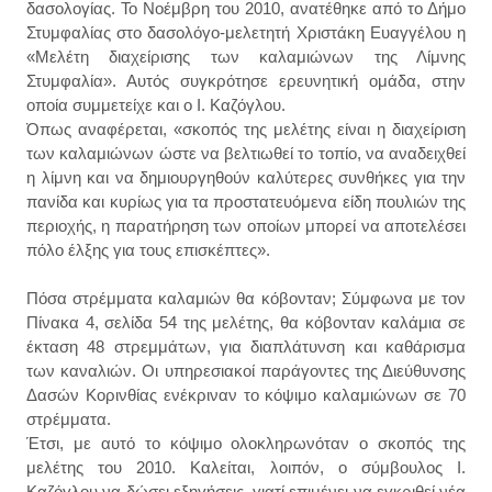
δασολογίας. Το Νοέμβρη του 2010, ανατέθηκε από το Δήμο
Στυμφαλίας στο δασολόγο-μελετητή Χριστάκη Ευαγγέλου η
«Μελέτη διαχείρισης των καλαμιώνων της Λίμνης
Στυμφαλία». Αυτός συγκρότησε ερευνητική ομάδα, στην
οποία συμμετείχε και ο Ι. Καζόγλου.
Όπως
αναφέρεται, «σκοπός της μελέτης είναι η διαχείριση
των καλαμιώνων ώστε να βελτιωθεί το τοπίο, να αναδειχθεί
η λίμνη και να δημιουργηθούν καλύτερες συνθήκες για την
πανίδα και κυρίως για τα προστατευόμενα είδη πουλιών της
περιοχής, η παρατήρηση των οποίων μπορεί να αποτελέσει
πόλο έλξης για τους επισκέπτες».
Πόσα στρέμματα καλαμιών θα κόβονταν; Σύμφωνα με τον
Πίνακα 4, σελίδα 54 της μελέτης, θα κόβονταν καλάμια σε
έκταση 48 στρεμμάτων, για διαπλάτυνση και καθάρισμα
των καναλιών. Οι υπηρεσιακοί παράγοντες της Διεύθυνσης
Δασών Κορινθίας ενέκριναν το κόψιμο καλαμιώνων σε 70
στρέμματα.
Έτσι
, με αυτό το κόψιμο ολοκληρωνόταν ο σκοπός της
μελέτης του 2010. Καλείται, λοιπόν, ο σύμβουλος Ι.
Καζόγλου να δώσει εξηγήσεις, γιατί επιμένει να εγκριθεί νέα