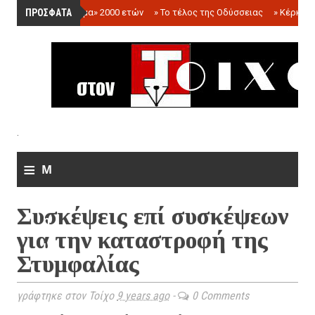
ΠΡΟΣΦΑΤΑ
»
«Ολόγραμμα» 2000 ετών
»
Το τέλος της Οδύσσειας
»
Κέρκωπ
.
≡
M
e
Συσκέψεις επί συσκέψεων
n
για την καταστροφή της
u
Στυμφαλίας
γράφτηκε στον Τοίχο
9 years ago
-
0 Comments