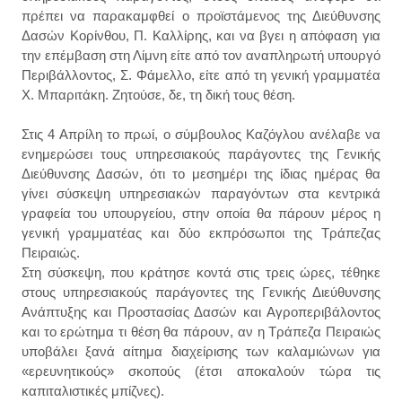
πρέπει να παρακαμφθεί ο προϊστάμενος της Διεύθυνσης
Δασών Κορίνθου, Π. Καλλίρης, και να βγει η απόφαση για
την επέμβαση στη Λίμνη είτε από τον αναπληρωτή υπουργό
Περιβάλλοντος, Σ. Φάμελλο, είτε από τη γενική γραμματέα
Χ. Μπαριτάκη. Ζητούσε, δε, τη δική τους θέση.
Στις 4 Απρίλη το πρωί, ο σύμβουλος Καζόγλου ανέλαβε να
ενημερώσει τους υπηρεσιακούς παράγοντες της Γενικής
Διεύθυνσης Δασών, ότι το μεσημέρι της ίδιας ημέρας θα
γίνει σύσκεψη υπηρεσιακών παραγόντων στα κεντρικά
γραφεία του υπουργείου, στην οποία θα πάρουν μέρος η
γενική γραμματέας και δύο εκπρόσωποι της Τράπεζας
Πειραιώς.
Στη σύσκεψη, που κράτησε κοντά στις τρεις ώρες, τέθηκε
στους υπηρεσιακούς παράγοντες της Γενικής Διεύθυνσης
Ανάπτυξης και Προστασίας Δασών και Αγροπεριβάλοντος
και το ερώτημα τι θέση θα πάρουν, αν η Τράπεζα Πειραιώς
υποβάλει ξανά αίτημα διαχείρισης των καλαμιώνων για
«ερευνητικούς» σκοπούς (έτσι αποκαλούν τώρα τις
καπιταλιστικές μπίζνες).