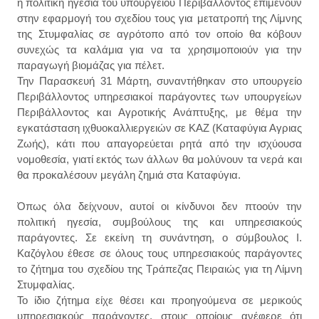
η πολιτική ηγεσία του υπουργείου Περιβάλλοντος επιμένουν
στην εφαρμογή του σχεδίου τους για μετατροπή της Λίμνης
της Στυμφαλίας σε αγρότοπο από τον οποίο θα κόβουν
συνεχώς τα καλάμια για να τα χρησιμοποιούν για την
παραγωγή βιομάζας για πέλετ.
Την Παρασκευή 31 Μάρτη, συναντήθηκαν στο υπουργείο
Περιβάλλοντος υπηρεσιακοί παράγοντες των υπουργείων
Περιβάλλοντος και Αγροτικής Ανάπτυξης, με θέμα την
εγκατάσταση ιχθυοκαλλιεργειών σε ΚΑΖ (Καταφύγια Αγριας
Ζωής), κάτι που απαγορεύεται ρητά από την ισχύουσα
νομοθεσία, γιατί εκτός των άλλων θα μολύνουν τα νερά και
θα προκαλέσουν μεγάλη ζημιά στα Καταφύγια.
Όπως
όλα δείχνουν, αυτοί οι κίνδυνοι δεν πτοούν την
πολιτική ηγεσία, συμβούλους της και υπηρεσιακούς
παράγοντες. Σε εκείνη τη συνάντηση, ο σύμβουλος Ι.
Καζόγλου έθεσε σε όλους τους υπηρεσιακούς παράγοντες
το ζήτημα του σχεδίου της Τράπεζας Πειραιώς για τη Λίμνη
Στυμφαλίας.
Το ίδιο ζήτημα είχε θέσει και προηγούμενα σε μερικούς
υπηρεσιακούς παράγοντες, στους οποίους ανέφερε ότι