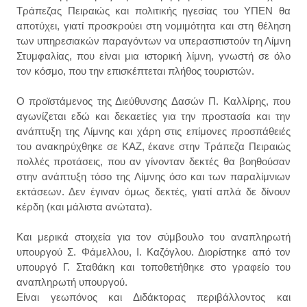
Τράπεζας Πειραιώς και πολιτικής ηγεσίας του ΥΠΕΝ θα
αποτύχει, γιατί προσκρούει στη νομιμότητα και στη θέληση
των υπηρεσιακών παραγόντων να υπερασπιστούν τη Λίμνη
Στυμφαλίας, που είναι μια ιστορική λίμνη, γνωστή σε όλο
τον κόσμο, που την επισκέπτεται πλήθος τουριστών.
Ο προϊστάμενος της Διεύθυνσης Δασών Π. Καλλίρης, που
αγωνίζεται εδώ και δεκαετίες για την προστασία και την
ανάπτυξη της Λίμνης και χάρη στις επίμονες προσπάθειές
του ανακηρύχθηκε σε ΚΑΖ, έκανε στην Τράπεζα Πειραιώς
πολλές προτάσεις, που αν γίνονταν δεκτές θα βοηθούσαν
στην ανάπτυξη τόσο της Λίμνης όσο και των παραλίμνιων
εκτάσεων. Δεν έγιναν όμως δεκτές, γιατί απλά δε δίνουν
κέρδη (και μάλιστα ανώτατα).
Και μερικά στοιχεία για τον σύμβουλο του αναπληρωτή
υπουργού Σ. Φάμελλου, Ι. Καζόγλου. Διορίστηκε από τον
υπουργό Γ. Σταθάκη και τοποθετήθηκε στο γραφείο του
αναπληρωτή υπουργού.
Είναι γεωπόνος και Διδάκτορας περιβάλλοντος και