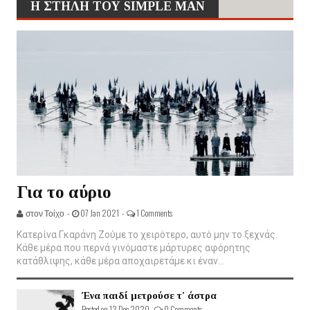
Η ΣΤΗΛΗ ΤΟΥ SIMPLE MAN
Για το αύριο
στον Τοίχο -
07 Jan 2021 -
1 Comments
Κατερίνα Γκαράνη Ζούμε το χειρότερο, αυτό μην το ξεχνάς.
Κάθε μέρα που περνά γινόμαστε μάρτυρες αφόρητης
κατάθλιψης, κάθε μέρα αποχαιρετάμε κι έναν...
Ένα παιδί μετρούσε τ' άστρα
Posted on 13 Dec 2020 -
0 Comments