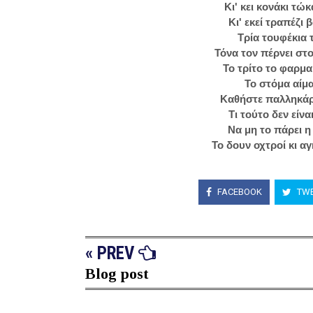
Κι' κει κονάκι τ
Κι' εκεί τραπέζι
Τρία τουφέκια 
Τόνα τον πέρνει στ
Το τρίτο το φαρμα
Το στόμα αίμα 
Καθήστε παλληκάρ
Τι τούτο δεν είνα
Να μη το πάρει η
Το δουν οχτροί κι α
FACEBOOK
TWE
« PREV
Blog post