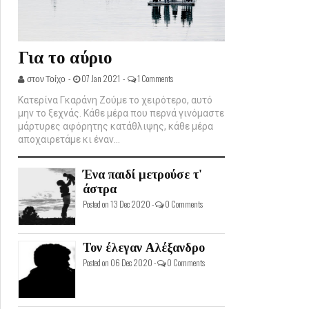
Για το αύριο
στον Τοίχο -
07 Jan 2021 -
1 Comments
Κατερίνα Γκαράνη Ζούμε το χειρότερο, αυτό
μην το ξεχνάς. Κάθε μέρα που περνά γινόμαστε
μάρτυρες αφόρητης κατάθλιψης, κάθε μέρα
αποχαιρετάμε κι έναν...
Ένα παιδί μετρούσε τ'
άστρα
Posted on 13 Dec 2020 -
0 Comments
Τον έλεγαν Αλέξανδρο
Posted on 06 Dec 2020 -
0 Comments