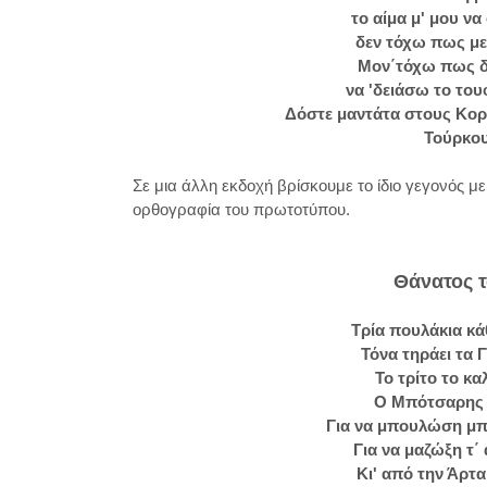
το αίμα μ' μου ν
δεν τόχω πως μ
Μον΄τόχω πως δε
να 'δειάσω το του
Δόστε μαντάτα στους Κορ
Τούρκου
Σε μια άλλη εκδοχή βρίσκουμε το ίδιο γεγονός με
ορθογραφία του πρωτοτύπου.
Θάνατος 
Τρία πουλάκια κά
Τόνα τηράει τα Γ
Το τρίτο το κα
Ο Μπότσαρης ε
Για να μπουλώση μπ
Για να μαζώξη τ
Κι' από την Άρτα