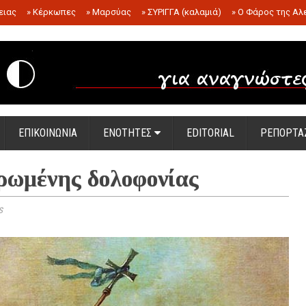
ειας
»
Κέρκωπες
»
Μαρσύας
»
ΣΥΡΙΓΓΑ (καλαμιά)
»
Ο Φάρος της Αλ
.
ΕΠΙΚΟΙΝΩΝΙΑ
ΕΝΟΤΗΤΕΣ
EDITORIAL
ΡΕΠΟΡΤΑ
ρωμένης δολοφονίας
s