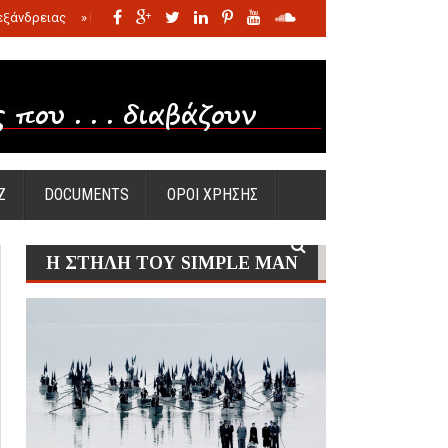
εξάνδρειας
»
Η σφαγή των νηπίων της Σάντας
»
Πώς προέκυψε η Ωραία
Ζ
DOCUMENTS
ΟΡΟΙ ΧΡΗΣΗΣ
Η ΣΤΗΛΗ ΤΟΥ SIMPLE MAN