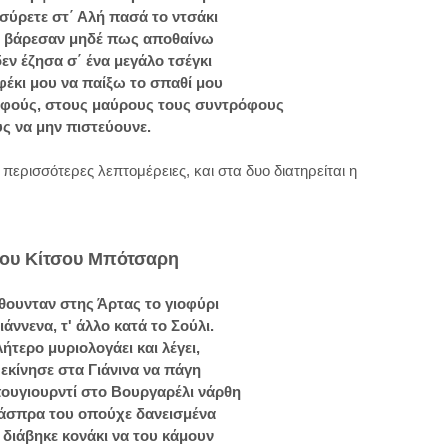
α σύρετε στ΄ Αλή πασά το ντσάκι
ε βάρεσαν μηδέ πως αποθαίνω
ν έζησα σ΄ ένα μεγάλο τσέγκι
φέκι μου να παίξω το σπαθί μου
φούς, στους μαύρους τους συντρόφους
ς να μην πιστεύουνε.
 περισσότερες λεπτομέρειες, και στα δυο διατηρείται η
του Κίτσου Μπότσαρη
θουνταν στης Άρτας το γιοφύρι
ιάννενα, τ' άλλο κατά το Σούλι.
λήτερο μυριολογάει και λέγει,
κίνησε στα Γιάνινα να πάγη
ουγιουρντί στο Βουργαρέλι νάρθη
΄ άσπρα του οπούχε δανεισμένα
 διάβηκε κονάκι να του κάμουν