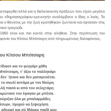
μεταφερθεί αλλά και η διαλεύκανση πράξεων που είχαν μεγάλο
του «δημοσιογράφου-ερευνητή» αναλάμβανε ο ίδιος ο λαός. Τα
 και ο θάνατος με την ζωή κρατήθηκαν ζωντανά και έφτασαν στις
τικό τραγούδι.
 1860 είναι και πιο κοντά στην αλήθεια. Στην περίπτωση του
λοφονία του Κίτσου Μπότσαρη από πληρωμένους δολοφόνους.
του Κίτσου Μπότσαρη
τίδιασε και το φεγγάρι χάθη
Μπότσαρη, τ' άξιο το παλληκάρι
δεν ΄ήτανε και δεν ματαγενιέται.
το σκυλί αντάμα με τον Νούρη
Αλή πασά κι από τον σελιχτάρη
οιμώτανε τον έφαγαν με μπέσα.
τούριξαν όλα με μπαλαρμάδες
 έσυρε, πριχού να ξεψυχήση
' αδερφέ και σύ Μάρκο παιδί μου