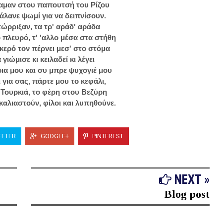
ώκαμαν στου παπουτσή του Ρίζου
 βάλανε ψωμί για να δειπνίσουν.
τώρριξαν, τα τρ' αράδ' αράδα
ο πλευρό, τ' 'αλλο μέσα στα στήθη
κερό τον πέρνει μεσ' στο στόμα
γιώμισε κι κειλαδεί κι λέγει
ια μου και συ μπρε ψυχογιέ μου
ι για σας, πάρτε μου το κεφάλι,
 Τουρκιά, το φέρη στου Βεζύρη
γκαλιαστούν, φίλοι και λυπηθούνε.
ETER
GOOGLE+
PINTEREST
NEXT »
Blog post