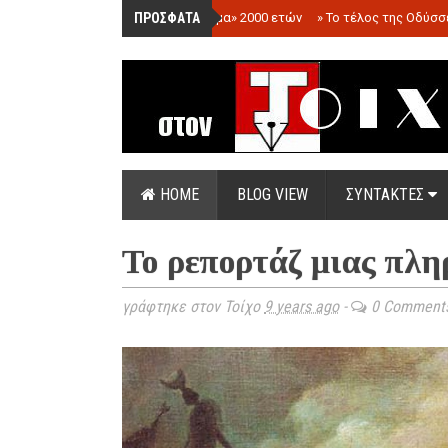
ΠΡΟΣΦΑΤΑ
»
«Ολόγραμμα» 2000 ετών
»
Το τέλος της Οδύσσ
HOME
BLOG VIEW
ΣΥΝΤΑΚΤΕΣ
Το ρεπορτάζ μιας πλη
γράφτηκε στον Τοίχο
9 years ago
-
0 Comment