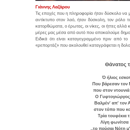
Γιάννης Λαζάρου
Τις εποχές που η πληροφορία ήταν δύσκολο να 
αντίκτυπο στον λαό, ήταν δύσκολη, τον ρόλο 
κατορθώματα, ο έρωτας, οι νίκες, οι ήττες αλλά
μέρες μας μέσα από αυτό που αποκαλούμε δημο
Ειδικά ότι είναι καταγεγραμμένο πριν από το
«ρεπορτάζ» που ακολουθεί καταγράφεται η δο
Θάνατος 
Ό ήλιος εσκο
Που βάρεσαν τον 
που στον ντουνιά 
Ο Γυφτογιώργος 
Βαλμέν' απ' τον 
στον τόπο που κ
Τρία τουφέκια 
Λίγη φωνίτσα
..το πούσαι Νότη μ