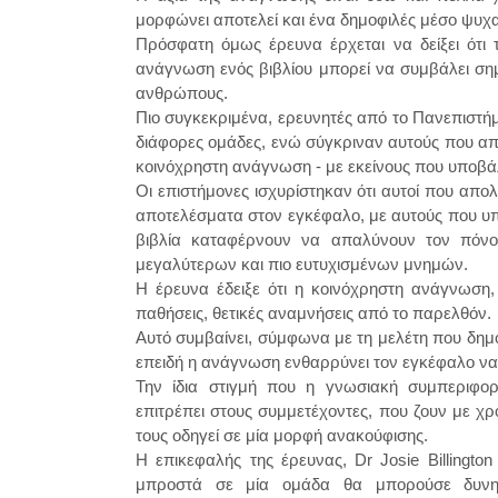
μορφώνει αποτελεί και ένα δημοφιλές μέσο ψυ
Πρόσφατη όμως έρευνα έρχεται να δείξει ότι
ανάγνωση ενός βιβλίου μπορεί να συμβάλει ση
ανθρώπους.
Πιο συγκεκριμένα, ερευνητές από το Πανεπιστή
διάφορες ομάδες, ενώ σύγκριναν αυτούς που α
κοινόχρηστη ανάγνωση - με εκείνους που υποβά
Οι επιστήμονες ισχυρίστηκαν ότι αυτοί που απ
αποτελέσματα στον εγκέφαλο, με αυτούς που υ
βιβλία καταφέρνουν να απαλύνουν τον πόνο
μεγαλύτερων και πιο ευτυχισμένων μνημών.
Η έρευνα έδειξε ότι η κοινόχρηστη ανάγνωση,
παθήσεις, θετικές αναμνήσεις από το παρελθόν.
Αυτό συμβαίνει, σύμφωνα με τη μελέτη που δημο
επειδή η ανάγνωση ενθαρρύνει τον εγκέφαλο να 
Την ίδια στιγμή που η γνωσιακή συμπεριφο
επιτρέπει στους συμμετέχοντες, που ζουν με χ
τους οδηγεί σε μία μορφή ανακούφισης.
Η επικεφαλής της έρευνας, Dr Josie Billington
μπροστά σε μία ομάδα θα μπορούσε δυνητι