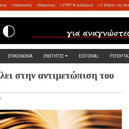
ειας
»
Κέρκωπες
»
Μαρσύας
»
ΣΥΡΙΓΓΑ (καλαμιά)
»
Ο Φάρος της Αλ
.
ΕΠΙΚΟΙΝΩΝΙΑ
ΕΝΟΤΗΤΕΣ
EDITORIAL
ΡΕΠΟΡΤΑ
λει στην αντιμετώπιση του
s