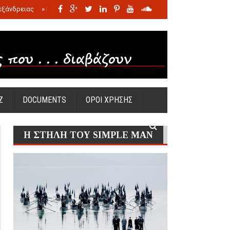
εξάνδρειας
»
Η σφαγή των νηπίων της Σάντας
»
Πώς προέκυψε η Ωραία
Ζ
DOCUMENTS
ΟΡΟΙ ΧΡΗΣΗΣ
Η ΣΤΗΛΗ ΤΟΥ SIMPLE MAN