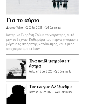
Για το αύριο
στον Τοίχο -
07 Jan 2021 -
1 Comments
Κατερίνα Γκαράνη Ζούμε το χειρότερο, αυτό
μην το ξεχνάς. Κάθε μέρα που περνά γινόμαστε
μάρτυρες αφόρητης κατάθλιψης, κάθε μέρα
αποχαιρετάμε κι έναν...
Ένα παιδί μετρούσε τ'
άστρα
Posted on 13 Dec 2020 -
0 Comments
Τον έλεγαν Αλέξανδρο
Posted on 06 Dec 2020 -
0 Comments