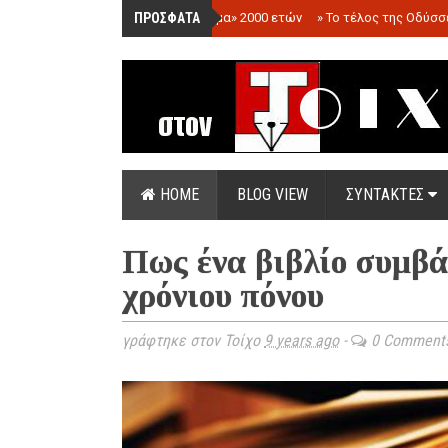
ΠΡΟΣΦΑΤΑ
»
«Ολόγραμμα» 2000 ετών
»
Το τέλος της Οδύσσ
HOME
BLOG VIEW
ΣΥΝΤΑΚΤΕΣ
Πως ένα βιβλίο συμβά
χρόνιου πόνου
γράφτηκε στον Τοίχο
9 years ago
-
0 Comment