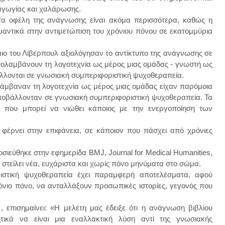
χαγωγίας και χαλάρωσης.
 τα οφέλη της ανάγνωσης είναι ακόμα περισσότερα, καθώς η
μαντικά στην αντιμετώπιση του χρόνιου πόνου σε εκατομμύρια
μιο του Λίβερπουλ αξιολόγησαν το αντίκτυπο της ανάγνωσης σε
πολαμβάνουν τη λογοτεχνία ως μέρος μιας ομάδας - γνωστή ως
λλονται σε γνωσιακή συμπεριφοριστική ψυχοθεραπεία.
ολάμβαναν τη λογοτεχνία ως μέρος μιας ομάδας είχαν παρόμοια
ποβάλλονταν σε γνωσιακή συμπεριφοριστική ψυχοθεραπεία. Τα
 που μπορεί να νιώθει κάποιος με την ενεργοποίηση των
 φέρνει στην επιφάνεια, σε κάποιον που πάσχει από χρόνιες
σιεύθηκε στην εφημερίδα BMJ, Journal for Medical Humanities,
στείλει νέα, ευχάριστα και χωρίς πόνο μηνύματα στο σώμα.
ριστική ψυχοθεραπεία έχει παραμφερή αποτελέσματα, αφού
ρόνιο πόνο, να ανταλλάξουν προσωπικές ιστορίες, γεγονός που
 , επισημαίνει: «Η μελέτη μας έδειξε ότι η ανάγνωση βιβλίου
κά να είναι μια εναλλακτική λύση αντί της γνωσιακής