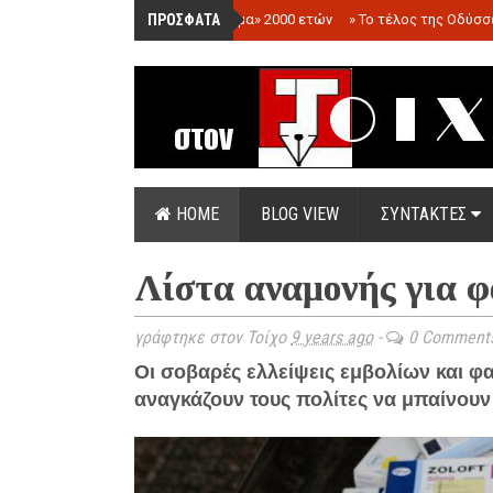
ΠΡΟΣΦΑΤΑ
»
«Ολόγραμμα» 2000 ετών
»
Το τέλος της Οδύσσ
HOME
BLOG VIEW
ΣΥΝΤΑΚΤΕΣ
Λίστα αναμονής για 
γράφτηκε στον Τοίχο
9 years ago
-
0 Comment
Οι σοβαρές ελλείψεις εμβολίων και 
αναγκάζουν τους πολίτες να μπαίνουν