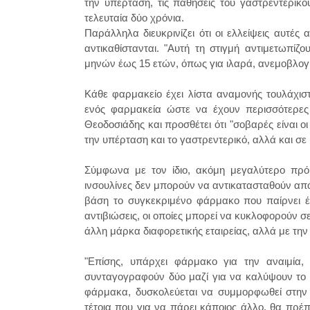
την υπέρταση, τις παθήσεις του γαστρεντερικο
τελευταία δύο χρόνια.
Παράλληλα διευκρινίζει ότι οι ελλείψεις αυτ
αντικαθίστανται. "Αυτή τη στιγμή αντιμετωπίζο
μηνών έως 15 ετών, όπως για ιλαρά, ανεμοβλογι
Κάθε φαρμακείο έχει λίστα αναμονής τουλάχισ
ενός φαρμακεία ώστε να έχουν περισσότερες 
Θεοδοσιάδης και προσθέτει ότι "σοβαρές είναι ο
την υπέρταση και το γαστρεντερικό, αλλά και σε 
Σύμφωνα με τον ίδιο, ακόμη μεγαλύτερο πρόβ
ινσουλίνες δεν μπορούν να αντικατασταθούν από ά
βάση το συγκεκριμένο φάρμακο που παίρνει έν
αντιβιώσεις, οι οποίες μπορεί να κυκλοφορούν 
άλλη μάρκα διαφορετικής εταιρείας, αλλά με την
"Επίσης, υπάρχει φάρμακο για την αναιμία, 
συνταγογραφούν δύο μαζί για να καλύψουν το 
φάρμακα, δυσκολεύεται να συμμορφωθεί στην 
τέτοια που για να πάρει κάποιος άλλο, θα πρέπ