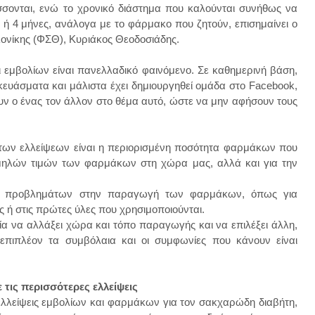
σονται, ενώ το χρονικό διάστημα που καλούνται συνήθως να
 ή 4 μήνες, ανάλογα με το φάρμακο που ζητούν, επισημαίνει ο
ονίκης (ΦΣΘ), Κυριάκος Θεοδοσιάδης.
ι εμβολίων είναι πανελλαδικό φαινόμενο. Σε καθημερινή βάση,
ευάσματα και μάλιστα έχει δημιουργηθεί ομάδα στο Facebook,
ν ο ένας τον άλλον στο θέμα αυτό, ώστε να μην αφήσουν τους
 των ελλείψεων είναι η περιορισμένη ποσότητα φαρμάκων που
 χαμηλών τιμών των φαρμάκων στη χώρα μας, αλλά και για την
ίας προβλημάτων στην παραγωγή των φαρμάκων, όπως για
 ή στις πρώτες ύλες που χρησιμοποιούνται.
ρεία να αλλάξει χώρα και τόπο παραγωγής και να επιλέξει άλλη,
ι επιπλέον τα συμβόλαια και οι συμφωνίες που κάνουν είναι
 τις περισσότερες ελλείψεις
 ελλείψεις εμβολίων και φαρμάκων για τον σακχαρώδη διαβήτη,