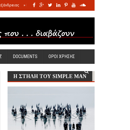
εξάνδρειας
»
Η σφαγή των νηπίων της Σάντας
»
Πώς προέκυψε η Ωραία
Ζ
DOCUMENTS
ΟΡΟΙ ΧΡΗΣΗΣ
Η ΣΤΗΛΗ ΤΟΥ SIMPLE MAN