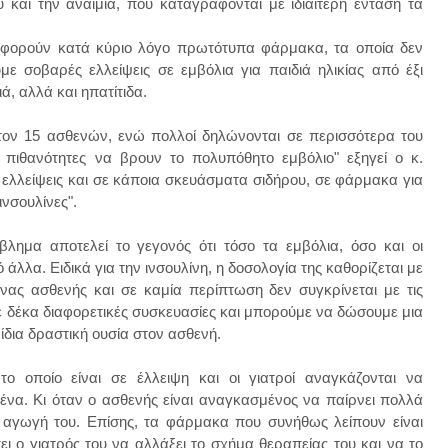
ύ και την αναιμία, που καταγράφονται με ιδιαίτερη ένταση τα
ές αφορούν κατά κύριο λόγο πρωτότυπα φάρμακα, τα οποία δεν
υμε σοβαρές ελλείψεις σε εμβόλια για παιδιά ηλικίας από έξι
ά, αλλά και ηπατίτιδα.
τον 15 ασθενών, ενώ πολλοί δηλώνονται σε περισσότερα του
πιθανότητες να βρουν το πολυπόθητο εμβόλιο" εξηγεί ο κ.
ι ελλείψεις και σε κάποια σκευάσματα σιδήρου, σε φάρμακα για
ινσουλίνες".
λημα αποτελεί το γεγονός ότι τόσο τα εμβόλια, όσο και οι
λλα. Ειδικά για την ινσουλίνη, η δοσολογία της καθορίζεται με
ας ασθενής και σε καμία περίπτωση δεν συγκρίνεται με τις
σε δέκα διαφορετικές συσκευασίες και μπορούμε να δώσουμε μια
 ίδια δραστική ουσία στον ασθενή.
το οποίο είναι σε έλλειψη και οι γιατροί αναγκάζονται να
ένα. Κι όταν ο ασθενής είναι αναγκασμένος να παίρνει πολλά
αγωγή του. Επίσης, τα φάρμακα που συνήθως λείπουν είναι
ει ο γιατρός του να αλλάξει το σχήμα θεραπείας του και να το