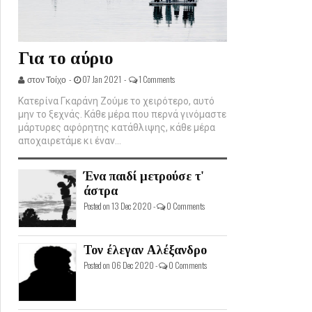
Για το αύριο
στον Τοίχο -
07 Jan 2021 -
1 Comments
Κατερίνα Γκαράνη Ζούμε το χειρότερο, αυτό
μην το ξεχνάς. Κάθε μέρα που περνά γινόμαστε
μάρτυρες αφόρητης κατάθλιψης, κάθε μέρα
αποχαιρετάμε κι έναν...
Ένα παιδί μετρούσε τ'
άστρα
Posted on 13 Dec 2020 -
0 Comments
Τον έλεγαν Αλέξανδρο
Posted on 06 Dec 2020 -
0 Comments