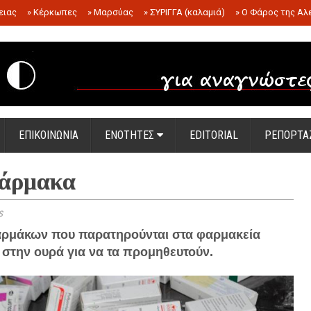
ειας
»
Κέρκωπες
»
Μαρσύας
»
ΣΥΡΙΓΓΑ (καλαμιά)
»
Ο Φάρος της Αλ
.
ΕΠΙΚΟΙΝΩΝΙΑ
ΕΝΟΤΗΤΕΣ
EDITORIAL
ΡΕΠΟΡΤΑ
φάρμακα
s
φαρμάκων που παρατηρούνται στα φαρμακεία
 στην ουρά για να τα προμηθευτούν.