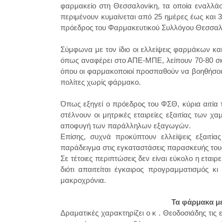
φαρμακείο στη Θεσσαλονίκη, τα οποία εναλλάσ
περιμένουν κυμαίνεται από 25 ημέρες έως και 3
πρόεδρος του Φαρμακευτικού Συλλόγου Θεσσαλ
Σύμφωνα με τον ίδιο οι ελλείψεις φαρμάκων κα
όπως αναφέρει στο ΑΠΕ-ΜΠΕ, λείπουν 70-80 σκ
όπου οι φαρμακοποιοί προσπαθούν να βοηθήσου
πολίτες χωρίς φάρμακο.
Όπως εξηγεί o πρόεδρος του ΦΣΘ, κύρια αιτία
στέλνουν οι μητρικές εταιρείες εξαιτίας των
αποφυγή των παράλληλων εξαγωγών.
Επίσης, συχνά προκύπτουν ελλείψεις εξαιτ
παράδειγμα στις εγκαταστάσεις παρασκευής τους
Σε τέτοιες περιπτώσεις δεν είναι εύκολο η εται
διότι απαιτείται έγκαιρος προγραμματισμός κ
μακροχρόνια.
Τα φάρμακα με
Δραματικές χαρακτηρίζει ο κ . Θεοδοσιάδης τις