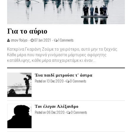
Για το αύριο
στον Τοίχο -
07 Jan 2021 -
1 Comments
Κατερίνα Γκαράνη Ζούμε το χειρότερο, αυτό μην το ξεχνάς.
Κάθε μέρα που περνά γινόμαστε μάρτυρες αφόρητης
κατάθλιψης, κάθε μέρα αποχαιρετάμε κι έναν...
Ένα παιδί μετρούσε τ' άστρα
Posted on 13 Dec 2020 -
0 Comments
Τον έλεγαν Αλέξανδρο
Posted on 06 Dec 2020 -
0 Comments