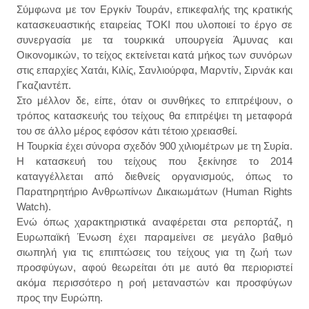
Σύμφωνα με τον Εργκίν Τουράν, επικεφαλής της κρατικής
κατασκευαστικής εταιρείας ΤΟΚΙ που υλοποιεί το έργο σε
συνεργασία με τα τουρκικά υπουργεία Άμυνας και
Οικονομικών, το τείχος εκτείνεται κατά μήκος των συνόρων
στις επαρχίες Χατάι, Κιλίς, Σανλιούρφα, Μαρντίν, Σιρνάκ και
Γκαζιαντέπ.
Στο μέλλον δε, είπε, όταν οι συνθήκες το επιτρέψουν, ο
τρόπος κατασκευής του τείχους θα επιτρέψει τη μεταφορά
του σε άλλο μέρος εφόσον κάτι τέτοιο χρειασθεί.
Η Τουρκία έχει σύνορα σχεδόν 900 χιλιομέτρων με τη Συρία.
Η κατασκευή του τείχους που ξεκίνησε το 2014
καταγγέλλεται από διεθνείς οργανισμούς, όπως το
Παρατηρητήριο Ανθρωπίνων Δικαιωμάτων (Human Rights
Watch).
Ενώ όπως χαρακτηριστικά αναφέρεται στα ρεπορτάζ, η
Ευρωπαϊκή Ένωση έχει παραμείνει σε μεγάλο βαθμό
σιωπηλή για τις επιπτώσεις του τείχους για τη ζωή των
προσφύγων, αφού θεωρείται ότι με αυτό θα περιοριστεί
ακόμα περισσότερο η ροή μεταναστών και προσφύγων
προς την Ευρώπη.