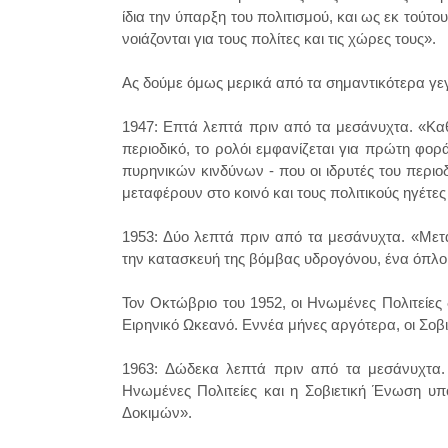
ίδια την ύπαρξη του πολιτισμού, και ως εκ τούτ
νοιάζονται για τους πολίτες και τις χώρες τους».
Ας δούμε όμως μερικά από τα σημαντικότερα γ
1947: Επτά λεπτά πριν από τα μεσάνυχτα. «Καθώ
περιοδικό, το ρολόι εμφανίζεται για πρώτη φο
πυρηνικών κινδύνων - που οι ιδρυτές του περιο
μεταφέρουν στο κοινό και τους πολιτικούς ηγέτε
1953: Δύο λεπτά πριν από τα μεσάνυχτα. «Μετ
την κατασκευή της βόμβας υδρογόνου, ένα όπλο
Τον Οκτώβριο του 1952, οι Ηνωμένες Πολιτείες
Ειρηνικό Ωκεανό. Εννέα μήνες αργότερα, οι Σοβι
1963: Δώδεκα λεπτά πριν από τα μεσάνυχτα.
Ηνωμένες Πολιτείες και η Σοβιετική Ένωση 
Δοκιμών».