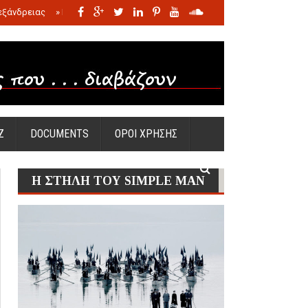
εξάνδρειας
»
Η σφαγή των νηπίων της Σάντας
»
Πώς προέκυψε η Ωραία
Ζ
DOCUMENTS
ΟΡΟΙ ΧΡΗΣΗΣ
Η ΣΤΗΛΗ ΤΟΥ SIMPLE MAN