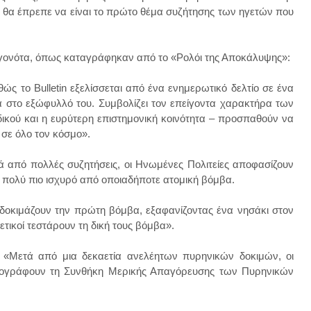
ου θα έπρεπε να είναι το πρώτο θέμα συζήτησης των ηγετών που
εγονότα, όπως καταγράφηκαν από το «Ρολόι της Αποκάλυψης»:
ς το Bulletin εξελίσσεται από ένα ενημερωτικό δελτίο σε ένα
ρά στο εξώφυλλό του. Συμβολίζει τον επείγοντα χαρακτήρα των
δικού και η ευρύτερη επιστημονική κοινότητα – προσπαθούν να
ς σε όλο τον κόσμο».
ά από πολλές συζητήσεις, οι Ηνωμένες Πολιτείες αποφασίζουν
 πολύ πιο ισχυρό από οποιαδήποτε ατομική βόμβα.
 δοκιμάζουν την πρώτη βόμβα, εξαφανίζοντας ένα νησάκι στον
ετικοί τεστάρουν τη δική τους βόμβα».
 «Μετά από μια δεκαετία ανελέητων πυρηνικών δοκιμών, οι
υπογράφουν τη Συνθήκη Μερικής Απαγόρευσης των Πυρηνικών