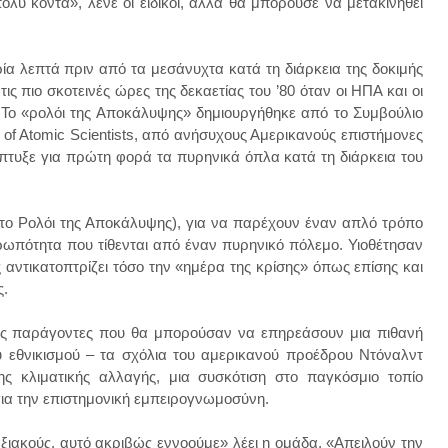
ολύ κοντά», λένε οι ειδικοί, αλλά θα μπορούσε να μετακινηθεί
ρία λεπτά πριν από τα μεσάνυχτα κατά τη διάρκεια της δοκιμής
 πιο σκοτεινές ώρες της δεκαετίας του ’80 όταν οι ΗΠΑ και οι
. Το «ρολόι της Αποκάλυψης» δημιουργήθηκε από το Συμβούλιο
n of Atomic Scientists, από ανήσυχους Αμερικανούς επιστήμονες
πτυξε για πρώτη φορά τα πυρηνικά όπλα κατά τη διάρκεια του
 το Ρολόι της Αποκάλυψης), για να παρέχουν έναν απλό τρόπο
θρωπότητα που τίθενται από έναν πυρηνικό πόλεμο. Υιοθέτησαν
αντικατοπτρίζει τόσο την «ημέρα της κρίσης» όπως επίσης και
ς.
πως παράγοντες που θα μπορούσαν να επηρεάσουν μια πιθανή
 εθνικισμού – τα σχόλια του αμερικανού προέδρου Ντόναλντ
ς κλιματικής αλλαγής, μια συσκότιση στο παγκόσμιο τοπίο
για την επιστημονική εμπειρογνωμοσύνη.
ιακούς, αυτό ακριβώς εννοούμε» λέει η ομάδα. «Απειλούν την