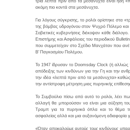
τρία λεπτά πριν από τα μεσάνυχτα είναι ήδη «π
ακόμη πιο κοντά στα μεσάνυχτα.
Για λόγους σύγκρισης, το ρολόι ορίστηκε στα «τ
της βόμβας υδρογόνου στον Ψυχρό Πόλεμο και τις
Σοβιετικές κυβερνήσεις διέκοψαν κάθε διάλογο
Επιστήμης και Ασφάλειας του περιοδικού Bulleti
που συμμετείχαν στο Σχέδιο Μανχάταν που ανέ
Β’ Παγκοσμίου Πολέμου.
Το 1947 ίδρυσαν το Doomsday Clock (ή αλλιώς
απόδειξης των κινδύνων για την Γη και την αν
την ιδέα «λεπτά πριν από τα μεσάνυχτα» καθώς 
την αντίστροφη μέτρηση μιας πυρηνικής επίθεση
Το Συμβούλιο πίσω από αυτό το ρολόι, λέει 
αλλαγή θα μπορούσαν να είναι μια αύξηση του
Τραμπ για τα πυρηνικά όπλα και το θέμα τη
ασφαλείας αλλά και μια αυξανόμενη αδιαφορία 
«Όταν αποκαλούμε αυτούς τους κινδύνους υπαρξ