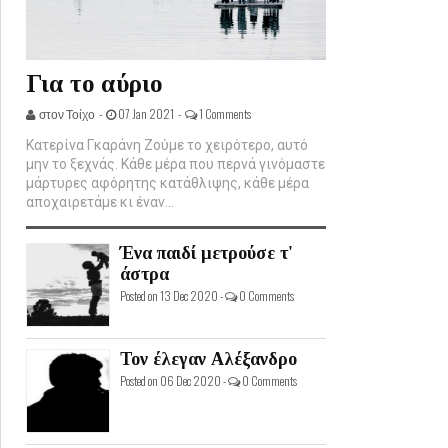
Για το αύριο
στον Τοίχο -
07 Jan 2021 -
1 Comments
Κατερίνα Γκαράνη Ζούμε το χειρότερο, αυτό
μην το ξεχνάς. Κάθε μέρα που περνά γινόμαστε
μάρτυρες αφόρητης κατάθλιψης, κάθε μέρα
αποχαιρετάμε κι έναν...
Ένα παιδί μετρούσε τ'
άστρα
Posted on 13 Dec 2020 -
0 Comments
Τον έλεγαν Αλέξανδρο
Posted on 06 Dec 2020 -
0 Comments