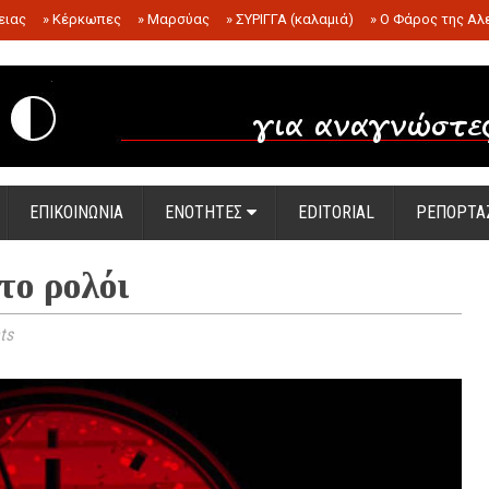
ειας
»
Κέρκωπες
»
Μαρσύας
»
ΣΥΡΙΓΓΑ (καλαμιά)
»
Ο Φάρος της Αλ
.
ΕΠΙΚΟΙΝΩΝΙΑ
ΕΝΟΤΗΤΕΣ
EDITORIAL
ΡΕΠΟΡΤΑ
το ρολόι
ts