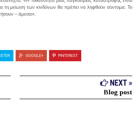
μεσάνυχτα. «Η πιθανότητα μιας παγκόσμιας καταστροφής είναι
για τη μείωση των κινδύνων θα πρέπει να ληφθούν σύντομα. Το
ργήσουν – άμεσα».
ETER
GOOGLE+
PINTEREST
NEXT »
Blog post