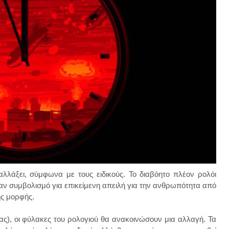
 αλλάξει, σύμφωνα με τους ειδικούς. Το διαβόητο πλέον ρολόι
ναν συμβολισμό για επικείμενη απειλή για την ανθρωπότητα από
ης μορφής.
ας), οι φύλακες του ρολογιού θα ανακοινώσουν μια αλλαγή. Τα