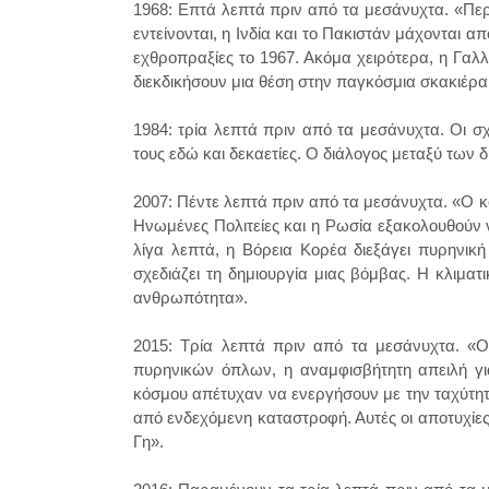
1968: Επτά λεπτά πριν από τα μεσάνυχτα. «Πε
εντείνονται, η Ινδία και το Πακιστάν μάχονται α
εχθροπραξίες το 1967. Ακόμα χειρότερα, η Γαλλ
διεκδικήσουν μια θέση στην παγκόσμια σκακιέρα
1984: τρία λεπτά πριν από τα μεσάνυχτα. Οι σ
τους εδώ και δεκαετίες. Ο διάλογος μεταξύ τω
2007: Πέντε λεπτά πριν από τα μεσάνυχτα. «Ο κό
Ηνωμένες Πολιτείες και η Ρωσία εξακολουθούν 
λίγα λεπτά, η Βόρεια Κορέα διεξάγει πυρηνική 
σχεδιάζει τη δημιουργία μιας βόμβας. Η κλιμα
ανθρωπότητα».
2015: Τρία λεπτά πριν από τα μεσάνυχτα. «Ο
πυρηνικών όπλων, η αναμφισβήτητη απειλή για
κόσμου απέτυχαν να ενεργήσουν με την ταχύτητα
από ενδεχόμενη καταστροφή. Αυτές οι αποτυχίες
Γη».