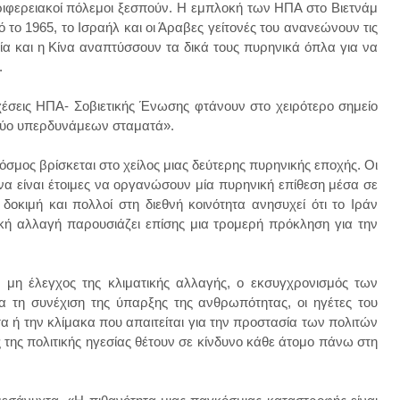
ριφερειακοί πόλεμοι ξεσπούν. Η εμπλοκή των ΗΠΑ στο Βιετνάμ
πό το 1965, το Ισραήλ και οι Άραβες γείτονές του ανανεώνουν τις
ία και η Κίνα αναπτύσσουν τα δικά τους πυρηνικά όπλα για να
.
χέσεις ΗΠΑ- Σοβιετικής Ένωσης φτάνουν στο χειρότερο σημείο
ν δύο υπερδυνάμεων σταματά».
σμος βρίσκεται στο χείλος μιας δεύτερης πυρηνικής εποχής. Οι
να είναι έτοιμες να οργανώσουν μία πυρηνική επίθεση μέσα σε
δοκιμή και πολλοί στη διεθνή κοινότητα ανησυχεί ότι το Ιράν
τική αλλαγή παρουσιάζει επίσης μια τρομερή πρόκληση για την
 μη έλεγχος της κλιματικής αλλαγής, ο εκσυγχρονισμός των
 τη συνέχιση της ύπαρξης της ανθρωπότητας, οι ηγέτες του
 ή την κλίμακα που απαιτείται για την προστασία των πολιτών
 της πολιτικής ηγεσίας θέτουν σε κίνδυνο κάθε άτομο πάνω στη