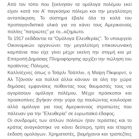
Από τον τόπο που ξεκίνησαν τα ομόλογα πολέμου εκεί
είχαν κατά τον Α' παγκόσμιο πόλεμο και την μεγαλύτερη
ανταπόκριση. Το σύστημα έβαλε όλα τα καλά του
προπαγανδιστικά υλικά για να κάνει τους Αμερικανούς
πολίτες "πατριώτες" με το...αζημίωτο.
Το 1917 εκδίδονται τα "Ομόλογα Ελευθερίας". Το υπουργείο
Οικονομικών οργανώνει την μεγαλύτερη επικοινωνιακή
καμπάνια που είχε γίνει μέχρι εκείνη την στιγμή και με
Επιτροπή Δημόσιας Πληροφόρησης αρχίζει την πώληση του
προϊόντος: Πόλεμος.
Καλλιτέχνες όπως ο Τσάρλι Τσάπλιν, η Μαίρη Πίκφορντ, ο
Αλ Τζόνσον και πολλοί άλλοι κάνουν σε όλη την χώρα
δημόσιες εμφανίσεις πείθοντας τους θαυμαστές τους να
αγοράσουν ομόλογα πολέμου. Μέχρι πρόσκοποι και
προσκοπίνες βγήκαν στην γύρα όχι πουλώντας κουλούρια
αλλά ομόλογα για τους Αμερικανούς στρατιώτες που
πάλευαν για την "Ελευθερία" σε ευρωπαϊκό έδαφος.
Οι συνδρομές των απλών πολιτών ήταν τεράστιες και το
κράτος αναγκάστηκε να κάνει δεύτερη, τρίτη και τέταρτη
έκδοση ομολόγων. Χρηματιστές, βιομήχανοι και τραπεζίτες