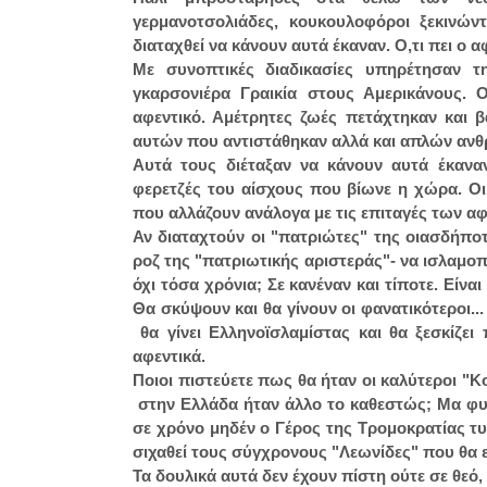
γερμανοτσολιάδες, κουκουλοφόροι ξεκινών
διαταχθεί να κάνουν αυτά έκαναν. Ο,τι πει ο 
Με συνοπτικές διαδικασίες υπηρέτησαν 
γκαρσονιέρα Γραικία στους Αμερικάνους. 
αφεντικό. Αμέτρητες ζωές πετάχτηκαν και 
αυτών που αντιστάθηκαν αλλά και απλών ανθ
Αυτά τους διέταξαν να κάνουν αυτά έκανα
φερετζές του αίσχους που βίωνε η χώρα. Οι 
που αλλάζουν ανάλογα με τις επιταγές των αφ
Αν διαταχτούν οι "πατριώτες" της οιασδήπο
ροζ της "πατριωτικής αριστεράς"- να ισλαμοπο
όχι τόσα χρόνια; Σε κανέναν και τίποτε. Είν
Θα σκύψουν και θα γίνουν οι φανατικότεροι..
θα γίνει Ελληνοϊσλαμίστας και θα ξεσκίζει
αφεντικά.
Ποιοι πιστεύετε πως θα ήταν οι καλύτεροι "Κ
στην Ελλάδα ήταν άλλο το καθεστώς; Μα φυσι
σε χρόνο μηδέν ο Γέρος της Τρομοκρατίας τυλ
σιχαθεί τους σύγχρονους "Λεωνίδες" που θα 
Τα δουλικά αυτά δεν έχουν πίστη ούτε σε θεό,