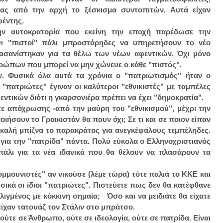
τας από την αρχή το ξέσκισμα συντοπιτών. Αυτά είχαν
αφέντης.
την αυτοκρατορία που εκείνη την εποχή παρέδωσε την
Οι "πιστοί" πάλι μπροστάρηδες να υπηρετήσουν το νέο
βασανίστηκαν για τα θέλω των νέων αφεντικών. Όχι μόνο
ρώπων που μπορεί να μην χώνευε ο κάθε "πιστός".
ν. Φυσικά όλα αυτά τα χρόνια ο "πατριωτισμός" ήταν ο
"πατριώτες" έγιναν οι καλύτεροι "εθνικιστές" με ταμπέλες
εντικών διότι η γκαρσονιέρα πρέπει να έχει "δημοκρατία".
τε απόχρωσης -από την μαύρη του "εθνικισμού", μέχρι την
ιήσουν το Γραικιστάν θα πουν όχι; Σε τι και σε ποιον είπαν
αι καλή μπίζνα το παρακράτος για ανεγκέφαλους τεμπέληδες.
. για την "πατρίδα" πάντα. Πολύ εύκολα ο Ελληνοχριστιανός
 πάλι για τα νέα ιδανικά που θα θέλουν να πλασάρουν τα
ομμουνιστές" αν νικούσε (λέμε τώρα) τότε παλιά το ΚΚΕ και
κά οι ίδιοι "πατριώτες". Πιστεύετε πως δεν θα κατέφθανε
ιγμένος με κόκκινη σημαία; Όσο και να μειδιάτε θα είχατε
είχαν τατουάζ τον Στάλιν στο μπράτσο.
 ούτε σε Άνθρωπο, ούτε σε ιδεολογία, ούτε σε πατρίδα. Είναι