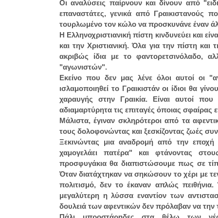
Οι αναλύσεις παίρνουν και δίνουν από "ει
επαναστάτες, γενικά από Γραικιστανούς π
τουρλωμένο τον κώλο να προσκυνάνε έναν άλλ
Η Ελληνοχριστιανική πίστη κινδυνεύει και είν
και την Χριστιανική. Όλα για την πίστη και 
ακριβώς ίδια με το φαντορετσινόλαδο, 
"αγωνιστών".
Εκείνο που δεν μας λένε όλοι αυτοί οι "αν
ισλαμοποιηθεί το Γραικιστάν οι ίδιοι θα γίν
χαραυγής στην Γραικία. Είναι αυτοί που
αδιαμαρτύρητα τις επιταγές όποιας σφαίρας 
Μάλιστα, έγιναν σκληρότεροι από τα αφεντι
τους δολοφονώντας και ξεσκίζοντας ζωές συ
Ξεκινώντας μια αναδρομή από την εποχή π
χαμογελάει πατέρα" και φτάνοντας στο
προσφυγάκια θα διαπιστώσουμε πως σε τίποτ
Όταν διατάχτηκαν να σηκώσουν το χέρι με τε
πολιτισμό, δεν το έκαναν απλώς πειθήνια.
μεγαλύτερη η λύσσα εναντίον των αντιστα
δουλειά των αφεντικών δεν πρόλαβαν να την 
Πάλι μπροστάρηδες στα θέλω των νέων