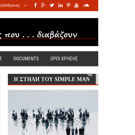
εξάνδρειας
»
Η σφαγή των νηπίων της Σάντας
»
Πώς προέκυψε η Ωραία
Ζ
DOCUMENTS
ΟΡΟΙ ΧΡΗΣΗΣ
Η ΣΤΗΛΗ ΤΟΥ SIMPLE MAN