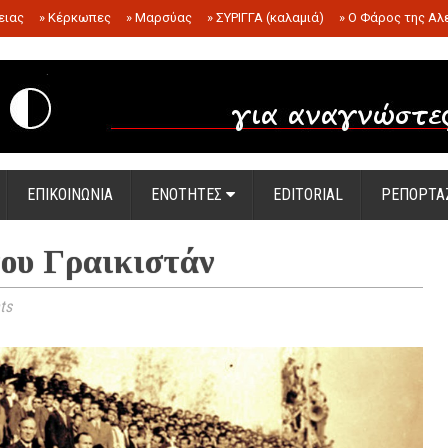
ειας
»
Κέρκωπες
»
Μαρσύας
»
ΣΥΡΙΓΓΑ (καλαμιά)
»
Ο Φάρος της Αλ
.
ΕΠΙΚΟΙΝΩΝΙΑ
ΕΝΟΤΗΤΕΣ
EDITORIAL
ΡΕΠΟΡΤΑ
του Γραικιστάν
ts