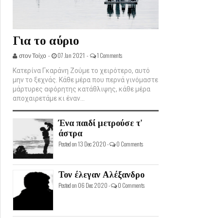
Για το αύριο
στον Τοίχο -
07 Jan 2021 -
1 Comments
Κατερίνα Γκαράνη Ζούμε το χειρότερο, αυτό
μην το ξεχνάς. Κάθε μέρα που περνά γινόμαστε
μάρτυρες αφόρητης κατάθλιψης, κάθε μέρα
αποχαιρετάμε κι έναν...
Ένα παιδί μετρούσε τ'
άστρα
Posted on 13 Dec 2020 -
0 Comments
Τον έλεγαν Αλέξανδρο
Posted on 06 Dec 2020 -
0 Comments