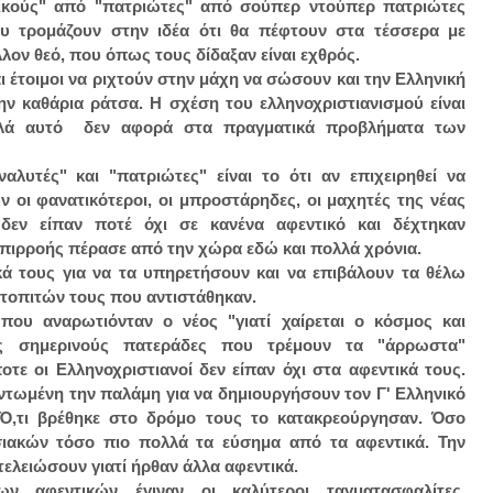
δικούς" από "πατριώτες" από σούπερ ντούπερ πατριώτες
ου τρομάζουν στην ιδέα ότι θα πέφτουν στα τέσσερα με
ον θεό, που όπως τους δίδαξαν είναι εχθρός.
αι έτοιμοι να ριχτούν στην μάχη να σώσουν και την Ελληνική
την καθάρια ράτσα. Η σχέση του ελληνοχριστιανισμού είναι
αλλά αυτό δεν αφορά στα πραγματικά προβλήματα των
αλυτές" και "πατριώτες" είναι το ότι αν επιχειρηθεί να
ουν οι φανατικότεροι, οι μπροστάρηδες, οι μαχητές της νέας
 δεν είπαν ποτέ όχι σε κανένα αφεντικό και δέχτηκαν
επιρροής πέρασε από την χώρα εδώ και πολλά χρόνια.
κά τους για να τα υπηρετήσουν και να επιβάλουν τα θέλω
ντοπιτών τους που αντιστάθηκαν.
ου αναρωτιόνταν ο νέος "γιατί χαίρεται ο κόσμος και
υς σημερινούς πατεράδες που τρέμουν τα "άρρωστα"
ε οι Ελληνοχριστιανοί δεν είπαν όχι στα αφεντικά τους.
ντωμένη την παλάμη για να δημιουργήσουν τον Γ' Ελληνικό
 Ό,τι βρέθηκε στο δρόμο τους το κατακρεούργησαν. Όσο
σιακών τόσο πιο πολλά τα εύσημα από τα αφεντικά. Την
τελειώσουν γιατί ήρθαν άλλα αφεντικά.
 αφεντικών έγιναν οι καλύτεροι ταγματασφαλίτες,