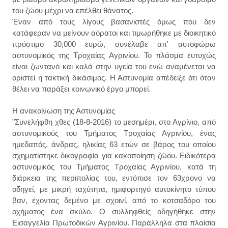
του ζώου μέχρι να επέλθει θάνατος.
Έναν από τους λίγους βασανιστές όμως που δεν
κατάφεραν να μείνουν αόρατοι και τιμωρήθηκε με διοικητικό
πρόστιμο 30,000 ευρώ, συνέλαβε απ' αυτοφώρω
αστυνομικός της Τροχαίας Αγρινίου. Το πλάσμα ευτυχώς
είναι ζωντανό και καλά στην υγεία του ενώ αναμένεται να
οριστεί η τακτική δικάσιμος. Η Αστυνομία απέδειξε ότι όταν
θέλει να παράξει κοινωνικό έργο μπορεί.
H ανακοίνωση της Αστυνομίας
"Συνελήφθη χθες (18-8-2016) το μεσημέρι, στο Αγρίνιο, από
αστυνομικούς του Τμήματος Τροχαίας Αγρινίου, ένας
ημεδαπός, άνδρας, ηλικίας 63 ετών σε βάρος του οποίου
σχηματίστηκε δικογραφία για κακοποίηση ζώου. Ειδικότερα
αστυνομικός του Τμήματος Τροχαίας Αγρινίου, κατά τη
διάρκεια της περιπολίας του, εντόπισε τον 63χρονο να
οδηγεί, με μικρή ταχύτητα, ημιφορτηγό αυτοκίνητο τύπου
βαν, έχοντας δεμένο με σχοινί, από το κοτσαδόρο του
οχήματος ένα σκύλο. Ο συλληφθείς οδηγήθηκε στην
Εισαγγελία Πρωτοδικών Αγρινίου. Παράλληλα στα πλαίσια