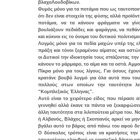
βλαχοΛουδοβίκων.
Θυμός μόνο για τα ποτάμια που ως ταυτοποιη
ότι δεν είναι στοιχεία της φύσης αλλά προϊόν
ποτάμια, να τα κάνουν φράγματα να γίνο
βουλιάξουν πεδιάδες και φαράγγια, να πεθά
και κύκνοι εις το όνομα του δυτικού πολιτισμ
Λυγμός μόνο για τα πεδία μαχών υπέρ της ε
πράξη και τόνοι ξεραμένου αίματος και οστ
οι Δυτικοί την ιδιοκτησία τους σπάζοντας τη
κάνουν το μάρμαρο, το αίμα και τα οστά. Αμμο
Πίκρα μόνο για τους λίγους. Για όσους έχου
κρατάνε βουβό λυγμό για όλα αυτά που το
πολλούς στων οποίων την ταυτότητα λεί
“Κομπλεξικός Έλληνας”.
Αυτό είναι το χειρότερο είδος που πέρασε 
γεννηθεί αλλά έκανε τα πάντα να ξεκαρφώσει 
άλλη ταυτότητα στα λιλιπούτεια μέτρα του. Να
ή Αλβανός, Βλάχος ή Σκοπιανός αρκεί να μην
βγάλει αυτό το βάρος από πάνω του αφού δεν
Ο δύσκολος τρόπος είναι να κρατήσεις την 
τσιμεντένιου κλουβιού με τραπεζικό δάνειο 