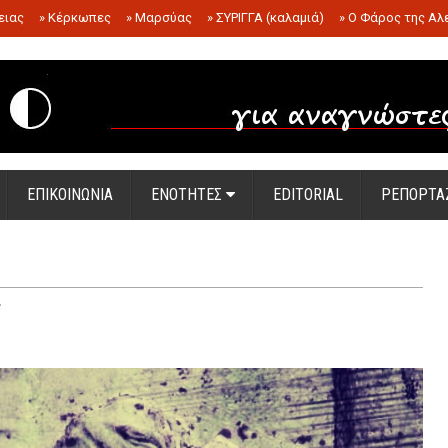
ειας
»
Κέρκωπες
»
Μαρσύας
»
ΣΥΡΙΓΓΑ (καλαμιά)
»
Ο Φάρος της Αλ
.
ΕΠΙΚΟΙΝΩΝΙΑ
ΕΝΟΤΗΤΕΣ
EDITORIAL
ΡΕΠΟΡΤΑ