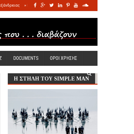
εξάνδρειας
»
Η σφαγή των νηπίων της Σάντας
»
Πώς προέκυψε η Ωραία
Ζ
DOCUMENTS
ΟΡΟΙ ΧΡΗΣΗΣ
Η ΣΤΗΛΗ ΤΟΥ SIMPLE MAN