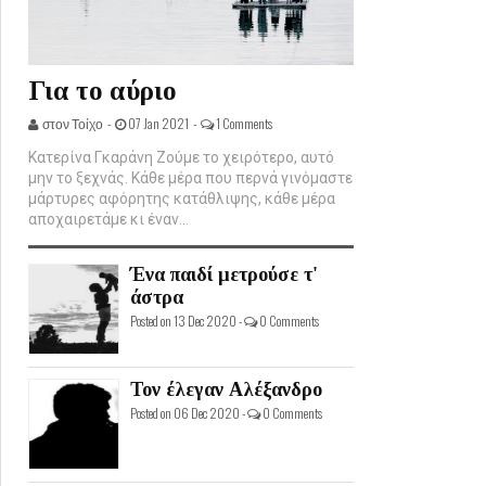
Για το αύριο
στον Τοίχο -
07 Jan 2021 -
1 Comments
Κατερίνα Γκαράνη Ζούμε το χειρότερο, αυτό
μην το ξεχνάς. Κάθε μέρα που περνά γινόμαστε
μάρτυρες αφόρητης κατάθλιψης, κάθε μέρα
αποχαιρετάμε κι έναν...
Ένα παιδί μετρούσε τ'
άστρα
Posted on 13 Dec 2020 -
0 Comments
Τον έλεγαν Αλέξανδρο
Posted on 06 Dec 2020 -
0 Comments