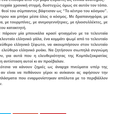
 τυχαία χρονική στιγμή, δυστυχώς όμως σε αυτόν τον τόπο.
ι θεοί του σύμπαντος βάφτισαν ως “Το κέντρο του κόσμου”.
κέντρου και μπήκε μέσα όλος ο κόσμος. Με δραπανηφόρα, με
 με τουρμπίνες, με ανεμογεννήτριες, με ηλιοσυλλέκτες, με
 του κατακτητή.
να πάρουν μία μπουκάλα κρασί φτιαγμένο με τα τελευταία
τελευταίο ελληνικό γάλα, ένα κομμάτι ψωμί από το τελευταίο
ελεύθερο ελληνικό ξέφωτο, να ακουμπήσουν στον τελευταίο
ίο ελεύθερο ελληνικό ρυάκι. Να ζητήσουν σιωπηλά συγνώμη
, για αυτά που η ελευθεριότητας της Κομπλεξοκρατίας
η αντίσταση αυτοί κι αν προέβαλαν.
τα κότσια να κάνουν ζημιές ως άναρχα πνεύματα υπέρ της
αν είναι να πεθάνουν γέροι κι ανίκανοι ας αφήσουν την
 πλάσματα που εναρμονίστηκαν απόλυτα με το περιβάλλον
ν.