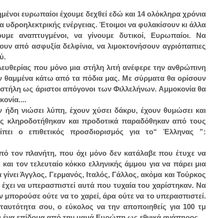
μένοι ευρωπαίοι έχουμε δεχθεί εδώ και 14 ολόκληρα χρόνια
τα υδροηλεκτρικής ενέργειας. Έτοιμοι να φυλακίσουν κι άλλα
υμε αναπτυγμένοι, να γίνουμε δυτικοί, Ευρωπαίοι. Να
νουν από ασφυξία δελφίνια, να λιμοκτονήσουν αγριόπαπιες
ού.
λευθερίας που μόνο μια στήλη λιτή ανέφερε την ανθρώπινη
ών θαμμένα κάτω από τα πόδια μας. Με σύρματα θα ορίσουν
ν στήλη ως άριστοι απόγονοι των Φιλλελήνων. Αμμοκονία θα
κονία....
ν ήδη νιώσει λύπη, έχουν χύσει δάκρυ, έχουν θυμώσει και
υς κληροδοτήθηκαν και προδοτικά παραδόθηκαν από τους
πει ο επιθετικός προσδιορισμός για το“ Έλληνας ”:
από τον πλανήτη, που όχι μόνο δεν κατάλαβε που έτυχε να
και τον τελευταίο κόκκο ελληνικής άμμου για να πάρει μια
 γίνει Άγγλος, Γερμανός, Ιταλός, Γάλλος, ακόμα και Τούρκος
 έχει να υπερασπιστεί αυτά που τυχαία του χαρίστηκαν. Να
 μπορούσε ούτε να το χαρεί, άρα ούτε να το υπερασπιστεί.
ταυτότητα σου, ο εύκολος να την αποποιηθείς για 100 τμ
και ένα επίδομα από την μαμά Ευρώπη ως εθνικά ανάπηρος.