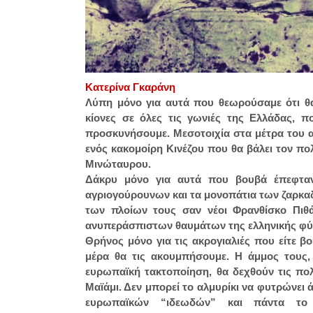
Κατερίνα Γκαράνη
Λύπη μόνο για αυτά που θεωρούσαμε ότι θα
κίονες σε όλες τις γωνιές της Ελλάδας, 
προσκυνήσουμε. Μεσοτοιχία στα μέτρα του 
ενός κακομοίρη Κινέζου που θα βάλει τον π
Μινώταυρου.
Δάκρυ μόνο για αυτά που βουβά έπεφτα
αγριογούρουνων και τα μονοπάτια των ζαρκαδ
των πλοίων τους σαν νέοι Φρανθίσκο Πιθάρ
ανυπεράσπιστων θαυμάτων της ελληνικής φ
Θρήνος μόνο για τις ακρογιαλιές που είτε βο
μέρα θα τις ακουμπήσουμε. Η άμμος τους,
ευρωπαϊκή τακτοποίηση, θα δεχθούν τις πολ
Μαϊάμι. Δεν μπορεί το αλμυρίκι να φυτρώνει 
ευρωπαϊκών “ιδεωδών” και πάντα το