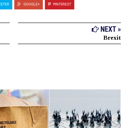
ETER
GOOGLE+
PINTEREST
NEXT »
Brexit