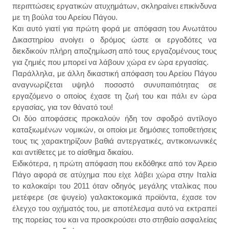
περιπτώσεις εργατικών ατυχημάτων, σκληραίνει επικίνδυνα
με τη βούλα του Αρείου Πάγου.
Και αυτό γιατί για πρώτη φορά με απόφαση του Ανωτάτου
Δικαστηρίου ανοίγει ο δρόμος ώστε οι εργοδότες να
διεκδικούν πλήρη αποζημίωση από τους εργαζομένους τους
για ζημιές που μπορεί να λάβουν χώρα εν ώρα εργασίας.
Παράλληλα, με άλλη δικαστική απόφαση του Αρείου Πάγου
αναγνωρίζεται υψηλό ποσοστό συνυπαιτιότητας σε
εργαζόμενο ο οποίος έχασε τη ζωή του και πάλι εν ώρα
εργασίας, για τον θάνατό του!
Οι δύο αποφάσεις προκαλούν ήδη τον σφοδρό αντίλογο
καταξιωμένων νομικών, οι οποίοι με δημόσιες τοποθετήσεις
τους τις χαρακτηρίζουν βαθιά αντεργατικές, αντικοινωνικές
και αντίθετες με το αίσθημα δικαίου.
Ειδικότερα, η πρώτη απόφαση που εκδόθηκε από τον Άρειο
Πάγο αφορά σε ατύχημα που είχε λάβει χώρα στην Ιταλία
το καλοκαίρι του 2011 όταν οδηγός μεγάλης νταλίκας που
μετέφερε (σε ψυγείο) γαλακτοκομικά προϊόντα, έχασε τον
έλεγχο του οχήματός του, με αποτέλεσμα αυτό να εκτραπεί
της πορείας του και να προσκρούσει στο στηθαίο ασφαλείας