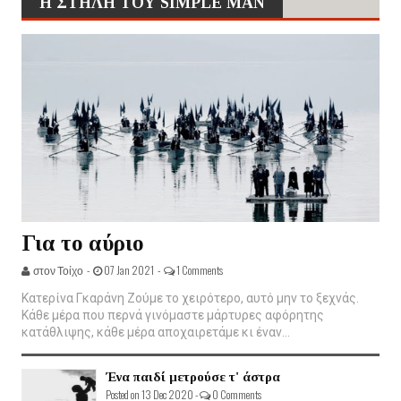
Η ΣΤΗΛΗ ΤΟΥ SIMPLE MAN
Για το αύριο
στον Τοίχο -
07 Jan 2021 -
1 Comments
Κατερίνα Γκαράνη Ζούμε το χειρότερο, αυτό μην το ξεχνάς.
Κάθε μέρα που περνά γινόμαστε μάρτυρες αφόρητης
κατάθλιψης, κάθε μέρα αποχαιρετάμε κι έναν...
Ένα παιδί μετρούσε τ' άστρα
Posted on 13 Dec 2020 -
0 Comments