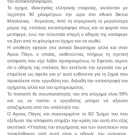
του αυτοκινητοδρόμου.
Το όχημα, ιδιοκτησίας ελληνικής εταιρείας, κινούνταν με
ταχύτητα 90 χιλιομέτρων την ώρα στο εθνικό δίκτυο
Μπολόνιας - Ανγκόνας. Από τη σύγκρουση το μεγαλύτερο
μέρος της νταλίκας καταστράφηκε όπως και το φορτίο που
μετέφερε, ενώ την τελευταία στιγμή ο οδηγός της κατάφερε
να βγει από το φλεγόμενο όχημα και να σωθεί.
Η υπόθεση έφτασε στα αστικά δικαστήρια αλλά και στον
Άρειο Πάγο, ο οποίος, υιοθετώντας πλήρως τη σχετική
απόφαση που είχε λάβει προηγουμένως το Εφετείο, έκρινε
ότι ο οδηγός της νταλίκας δεν εκτέλεσε την εργασία του με
επιμέλεια ως όφειλε και γι’ αυτό ευθύνεται για τη ζημιά που
προκάλεσε στον εργοδότη του, δηλαδή την καταστροφή του
οχήματος αλλά και του εμπορεύματος.
Το ποσοστό δε συνυπαιτιότητάς του στο ατύχημα είναι 99%
και ως εκ τούτου ο εργοδότης μπορεί να αξιώσει
αποζημίωση από τον υπάλληλό του.
Ο Αρειος Πάγος και συγκεκριμένα το Β2 Τμήμα του που
εξέδωσε την απόφαση στηρίζει την κρίση του αυτή στο εξής
σκεπτικό: «Υπαίτιος του ατυχήματος και των συνεπειών που
προκλήθηκαν από αυτό είναι ο οδηγός του οχήματος,