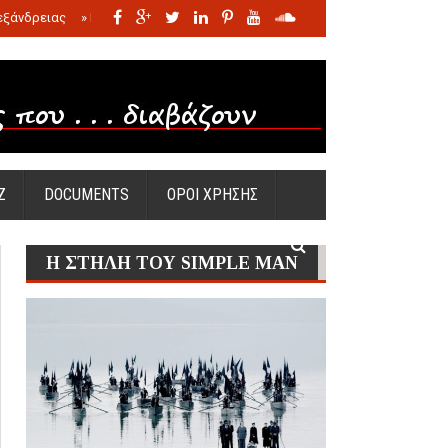
εξάνδρειας
»
Η σφαγή των νηπίων της Σάντας
»
Πώς προέκυψε η Ωραία
Ζ
DOCUMENTS
ΟΡΟΙ ΧΡΗΣΗΣ
Η ΣΤΗΛΗ ΤΟΥ SIMPLE MAN