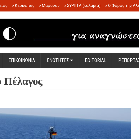
ειας
»
Κέρκωπες
»
Μαρσύας
»
ΣΥΡΙΓΓΑ (καλαμιά)
»
Ο Φάρος της Αλ
.
ΕΠΙΚΟΙΝΩΝΙΑ
ΕΝΟΤΗΤΕΣ
EDITORIAL
ΡΕΠΟΡΤΑ
ό Πέλαγος