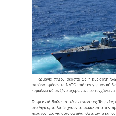
Η Γερμανία πλέον φέρεται ως η κυρίαρχη χώ
απούσα εφόσον το ΝΑΤΟ υπό την γερμανική διακ
κυριολεκτικά σε ξένο αχυρώνα, που τυγχάνει να 
Τα φτιαχτά
διπλωματικά σκέρτσα της Τουρκίας
στο Α
ι
γαίο, απλά
δείχνουν απ
ροκ
άλυ
πτα
την
πρ
πέλαγος που για αυτό θα μιλά, θα
απαντά και θα