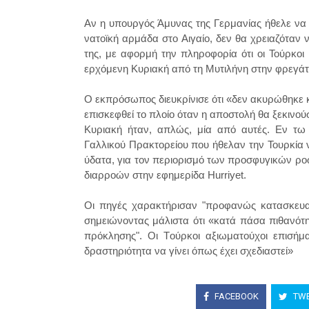
Aν η υπουργός Άμυνας της Γερμανίας ήθελε να 
νατοϊκή αρμάδα στο Αιγαίο, δεν θα χρειαζόταν
της, με αφορμή την πληροφορία ότι οι Τούρκοι
ερχόμενη Κυριακή από τη Μυτιλήνη στην φρεγάτ
Ο εκπρόσωπος διευκρίνισε ότι «δεν ακυρώθηκε κ
επισκεφθεί το πλοίο όταν η αποστολή θα ξεκινού
Κυριακή ήταν, απλώς, μία από αυτές. Εν τω
Γαλλικού Πρακτορείου που ήθελαν την Τουρκία 
ύδατα, για τον περιορισμό των προσφυγικών ρο
διαρροών στην εφημερίδα Hurriyet.
Οι πηγές χαρακτήρισαν
"
προφανώς κατασκευ
σημειώνοντας μάλιστα ότι «κατά πάσα πιθανότ
πρόκλησης
"
. Οι Tούρκοι αξιωματούχοι επισήμ
δραστηριότητα να γίνει όπως έχει σχεδιαστεί»
FACEBOOK
TWE