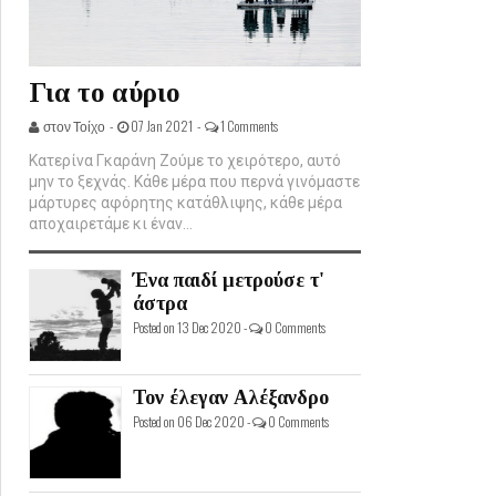
Για το αύριο
στον Τοίχο -
07 Jan 2021 -
1 Comments
Κατερίνα Γκαράνη Ζούμε το χειρότερο, αυτό
μην το ξεχνάς. Κάθε μέρα που περνά γινόμαστε
μάρτυρες αφόρητης κατάθλιψης, κάθε μέρα
αποχαιρετάμε κι έναν...
Ένα παιδί μετρούσε τ'
άστρα
Posted on 13 Dec 2020 -
0 Comments
Τον έλεγαν Αλέξανδρο
Posted on 06 Dec 2020 -
0 Comments