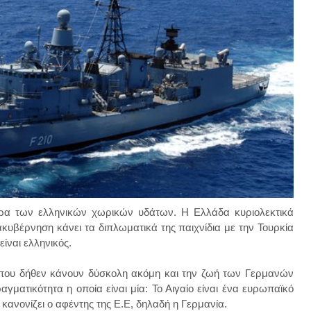
ρα των ελληνικών χωρικών υδάτων. Η Ελλάδα κυριολεκτικά
υβέρνηση κάνει τα διπλωματικά της παιχνίδια με την Τουρκία
είναι ελληνικός.
που δήθεν
κάν
ουν
δύσκολη ακόμη και την ζωή των Γερμ
ανών
αγματικότητα
η ο
πο
ία
είναι μία: Τ
ο Αιγαίο είναι
ένα
ε
υρ
ωπαϊκό
 καν
ονίζει ο αφέντης της Ε
.
Ε, δηλαδή η
Γερμ
ανία.