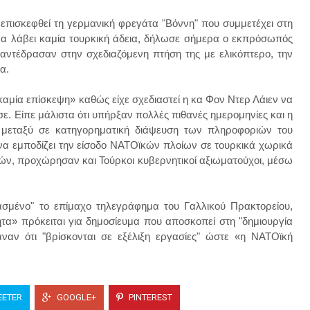
επισκεφθεί τη γερμανική φρεγάτα "Βόννη" που συμμετέχει στη
 να λάβει καμία τουρκική άδεια, δήλωσε σήμερα ο εκπρόσωπός
 αντέδρασαν στην σχεδιαζόμενη πτήση της με ελικόπτερο, την
α.
αμία επίσκεψη» καθώς είχε σχεδιαστεί η κα Φον Ντερ Λάιεν να
σε. Είπε μάλιστα ότι υπήρξαν πολλές πιθανές ημερομηνίες και η
 μεταξύ σε κατηγορηματική διάψευση των πληροφοριών του
να εμποδίζει την είσοδο NATOϊκών πλοίων σε τουρκικά χωρικά
ών, προχώρησαν και Τούρκοι κυβερνητικοί αξιωματούχοι, μέσω
ασμένο
"
το επίμαχο τηλεγράφημα του Γαλλικού Πρακτορείου,
ητα» πρόκειται για δημοσίευμα που αποσκοπεί στη
"
δημιουργία
αναν ότι
"
βρίσκονται σε εξέλιξη εργασίες
"
ώστε «η NATOϊκή
ETER
GOOGLE+
PINTEREST