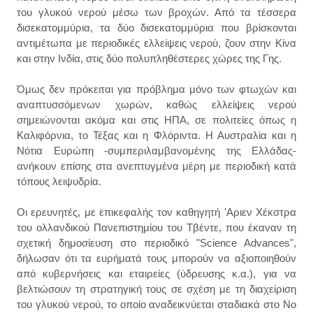
του γλυκού νερού μέσω των βροχών. Από τα τέσσερα
δισεκατομμύρια, τα δύο δισεκατομμύρια που βρίσκονται
αντιμέτωπα με περιοδικές ελλείψεις νερού, ζουν στην Κίνα
και στην Ινδία, στις δύο πολυπληθέστερες χώρες της Γης.
Όμως δεν πρόκειται για πρόβλημα μόνο των φτωχών και
αναπτυσσόμενων χωρών, καθώς ελλείψεις νερού
σημειώνονται ακόμα και στις ΗΠΑ, σε πολιτείες όπως η
Καλιφόρνια, το Τέξας και η Φλόριντα. Η Αυστραλία και η
Νότια Ευρώπη -συμπεριλαμβανομένης της Ελλάδας-
ανήκουν επίσης στα ανεπτυγμένα μέρη με περιοδική κατά
τόπους λειψυδρία.
Οι ερευνητές, με επικεφαλής τον καθηγητή 'Αριεν Χέκστρα
του ολλανδικού Πανεπιστημίου του Τβέντε, που έκαναν τη
σχετική δημοσίευση στο περιοδικό "Science Advances",
δήλωσαν ότι τα ευρήματά τους μπορούν να αξιοποιηθούν
από κυβερνήσεις και εταιρείες (ύδρευσης κ.α.), για να
βελτιώσουν τη στρατηγική τους σε σχέση με τη διαχείριση
του γλυκού νερού, το οποίο αναδεικνύεται σταδιακά στο Νο