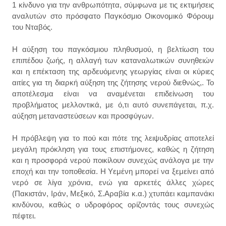
1 κίνδυνο για την ανθρωπότητα, σύμφωνα με τις εκτιμήσεις
αναλυτών στο πρόσφατο Παγκόσμιο Οικονομικό Φόρουμ
του Νταβός.
Η αύξηση του παγκόσμιου πληθυσμού, η βελτίωση του
επιπέδου ζωής, η αλλαγή των καταναλωτικών συνηθειών
και η επέκταση της αρδευόμενης γεωργίας είναι οι κύριες
αιτίες για τη διαρκή αύξηση της ζήτησης νερού διεθνώς,. Το
αποτέλεσμα είναι να αναμένεται επιδείνωση του
προβλήματος μελλοντικά, με ό,τι αυτό συνεπάγεται, π.χ.
αύξηση μεταναστεύσεων και προσφύγων.
Η πρόβλεψη για το πού και πότε της λειψυδρίας αποτελεί
μεγάλη πρόκληση για τους επιστήμονες, καθώς η ζήτηση
και η προσφορά νερού ποικίλουν συνεχώς ανάλογα με την
εποχή και την τοποθεσία. Η Υεμένη μπορεί να ξεμείνει από
νερό σε λίγα χρόνια, ενώ για αρκετές άλλες χώρες
(Πακιστάν, Ιράν, Μεξικό, Σ.Αραβία κ.α.) χτυπάει καμπανάκι
κινδύνου, καθώς ο υδροφόρος ορίζοντάς τους συνεχώς
πέφτει.