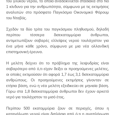
του γλυκού νερού, το οποίο αναδεικνύεται σταδιακά στο Νο
1 κίνδυνο για την ανθρωπότητα, σύμφωνα με τις εκτιμήσεις
αναλυτών στο πρόσφατο Παγκόσμιο Οικονομικό Φόρουμ
του Νταβός.
Σχεδόν τα δύο τρίτα του παγκόσμιου πληθυσμού, δηλαδή
περίπου τέσσερα δισεκατομμύρια άνθρωποι,
αντιμετωπίζουν σοβαρές ελλείψεις νερού τουλάχιστον για
ένα μήνα κάθε χρόνο, σύμφωνα με μια νέα ολλανδική
επιστημονική έρευνα.
Η μελέτη δείχνει ότι το πρόβλημα της λειψυδρίας είναι
σοβαρότερο από ό,τι είχαν δείξει οι προηγούμενες μελέτες,
οι οποίες εκτιμούσαν ότι αφορά 1,7 έως 3,1 δισεκατομμύρια
ανθρώπους. Οι προηγούμενες εκτιμήσεις γίνονταν σε
ετήσια βάση, ενώ η νέα μελέτη εξειδικεύει σε μηνιαία βάση.
Γύρω στα 1,8 δισεκατομμύρια άνθρωποι δεν έχουν αρκετό
νερό για τουλάχιστον το μισό έτος.
Περίπου 500 εκατομμύρια ζουν σε περιοχές, όπου η
κατανάλωση νερού είναι διπλάσια από ό,τι η αναπλήρωση