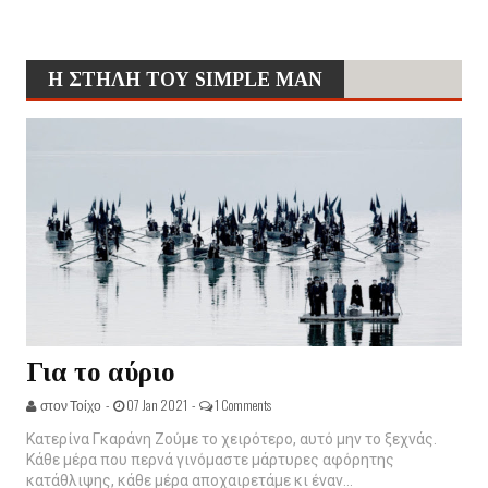
Η ΣΤΗΛΗ ΤΟΥ SIMPLE MAN
Για το αύριο
στον Τοίχο -
07 Jan 2021 -
1 Comments
Κατερίνα Γκαράνη Ζούμε το χειρότερο, αυτό μην το ξεχνάς.
Κάθε μέρα που περνά γινόμαστε μάρτυρες αφόρητης
κατάθλιψης, κάθε μέρα αποχαιρετάμε κι έναν...