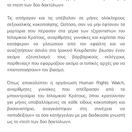
το «τεστ των δύο δακτύλων»
Τις απήγαγαν και τις υπέβαλαν σε μήνες ολόκληρους
σεξουαλικής κακοποίησης. Ωστόσο, σαν να μην έφταναν τα
μαρτύρια που πέρασαν στα χέρια των τζιχαντιστών του
Ισλαμικού Κράτους, αναρίθμητες γυναίκες και κορίτσια που
κατάφεραν να γλιτώσουν από τον εφιάλτη και να
αναζητήσουν άσυλο στο Ιρακινό Κουρδιστάν βίωσαν έναν
ακόμα εξευτελισμό: τους βαρβαρικούς «ελέγχους
παρθενίας» που εφαρμόζουν ακόμα οι τοπικές αρχές για να
«πιστοποιήσουν» τον βιασμό.
Όπως αποκαλύπτει η οργάνωση Human Rights Watch,
αναρίθμητες γυναίκες που απέδρασαν από τα
μπουντρούμια του Ισλαμικού Κράτους, όπου κρατούνταν
για μήνες υποβαλλόμενες σε κάθε είδους κακοποίηση και
βασανιστήριο, αναγκάστηκαν στη συνέχεια να
«αποδείξουν» τα όσα κατήγγειλαν με μια διαδικασία γνωστή
ως το «τεστ των δύο δακτύλων».