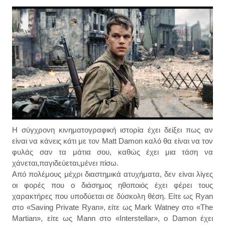
Η σύγχρονη κινηματογραφική ιστορία έχει δείξει πως αν
είναι να κάνεις κάτι με τον Matt Damon καλό θα είναι να τον
φυλάς σαν τα μάτια σου, καθώς έχει μια τάση να
χάνεται,παγιδεύεται,μένει πίσω.
Από πολέμους μέχρι διαστημικά ατυχήματα, δεν είναι λίγες
οι φορές που ο διάσημος ηθοποιός έχει φέρει τους
χαρακτήρες που υποδύεται σε δύσκολη θέση. Είτε ως Ryan
στο «Saving Private Ryan», είτε ως Mark Watney στο «The
Martian», είτε ως Mann στο «Interstellar», o Damon έχει