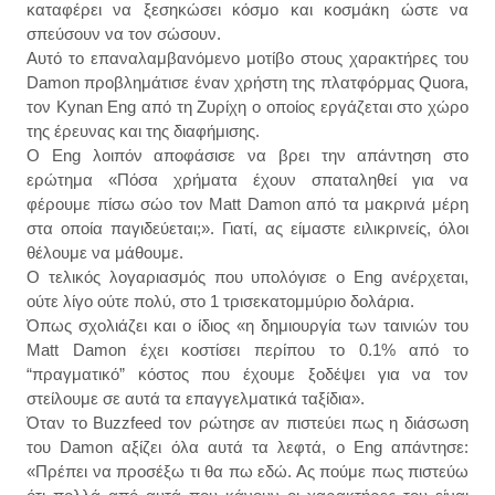
καταφέρει να ξεσηκώσει κόσμο και κοσμάκη ώστε να
σπεύσουν να τον σώσουν.
Αυτό το επαναλαμβανόμενο μοτίβο στους χαρακτήρες του
Damon προβλημάτισε έναν χρήστη της πλατφόρμας Quora,
τον Kynan Eng από τη Ζυρίχη ο οποίος εργάζεται στο χώρο
της έρευνας και της διαφήμισης.
Ο Eng λοιπόν αποφάσισε να βρει την απάντηση στο
ερώτημα «Πόσα χρήματα έχουν σπαταληθεί για να
φέρουμε πίσω σώο τον Matt Damon από τα μακρινά μέρη
στα οποία παγιδεύεται;». Γιατί, ας είμαστε ειλικρινείς, όλοι
θέλουμε να μάθουμε.
Ο τελικός λογαριασμός που υπολόγισε ο Eng ανέρχεται,
ούτε λίγο ούτε πολύ, στο 1 τρισεκατομμύριο δολάρια.
Όπως σχολιάζει και ο ίδιος «η δημιουργία των ταινιών του
Matt Damon έχει κοστίσει περίπου το 0.1% από το
“πραγματικό” κόστος που έχουμε ξοδέψει για να τον
στείλουμε σε αυτά τα επαγγελματικά ταξίδια».
Όταν το Buzzfeed τον ρώτησε αν πιστεύει πως η διάσωση
του Damon αξίζει όλα αυτά τα λεφτά, ο Eng απάντησε:
«Πρέπει να προσέξω τι θα πω εδώ. Ας πούμε πως πιστεύω