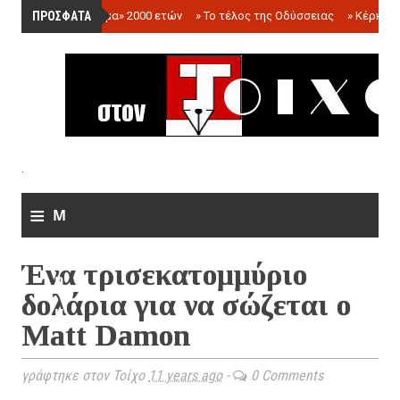
ΠΡΟΣΦΑΤΑ
»
«Ολόγραμμα» 2000 ετών
»
Το τέλος της Οδύσσειας
»
Κέρκωπ
.
≡
M
e
Ένα τρισεκατομμύριο
n
δολάρια για να σώζεται ο
u
Matt Damon
γράφτηκε στον Τοίχο
11 years ago
-
0 Comments