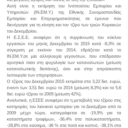
Αυτή είναι η εκτίμηση του Ινστιτούτου Εμπορίου και
Υπηρεσιών (ΙΝ.ΕΜ.Υ.) της Εθνικής Συνομοσπονδίας
Εμπορίου και Επιχειρηματικότητας σε έρευνα που
διενέργησε για τη κίνηση και τον τζίρο των τριών Κυριακών
του Δεκεμβρίου.
Η Ε.Σ.Ε.Ε. αναφέρει ότι η συρρίκνωση του κύκλου
εργασιών του μηνός Δεκεμβρίου το 2015 κατά -8,3% σε
σύγκριση με εκείνον του 2014, εδράζεται κατά το
ΙΝ.ΕΜ.Υ.σε μία αλληλουχία γεγονότων, που επέδρασαν
αρνητικά τόσο στη ψυχολογία των καταναλωτών (μείωση
καταναλωτικής δαπάνης), όσο και στην απρόσκοπτη
λειτουργία των επιχειρήσεων.
Ο τζίρος του Δεκεμβρίου 2015 εκτιμάται στα 3,22 δισ. ευρώ,
έναντι των 3,51 δισ. ευρώ το 2014 (μείωση 8,3%) και τα 5,6
δισ. ευρώ τζίρου το 2009 (μείωση 42%).
Αναλυτικά, η ΕΣΕΕ αναφέρει ότι η μεταβολή του τζίρου στις
κατηγορίες του λιανικού εμπορίου για το Δεκέμβριο από το
2009 μέχρι τώρα, καταγράφεται σε -19,9% για τα
καταστήματα τροφίμων, -36,4% στα πολυκαταστήματα,
-28,8% στα καύσιμα, -36 % στα ποτά και καπνό, -38,1% στα