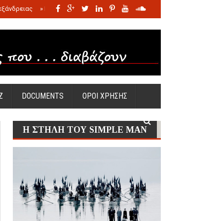
εξάνδρειας
»
Η σφαγή των νηπίων της Σάντας
»
Πώς προέκυψε η Ωραία
Ζ
DOCUMENTS
ΟΡΟΙ ΧΡΗΣΗΣ
Η ΣΤΗΛΗ ΤΟΥ SIMPLE MAN