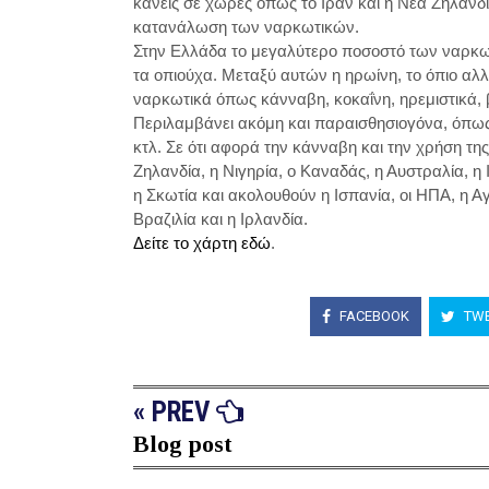
κανείς σε χώρες όπως το Ιράν και η Νέα Ζηλανδί
κατανάλωση των ναρκωτικών.
Στην Ελλάδα το μεγαλύτερο ποσοστό των ναρκωτ
τα οπιούχα. Μεταξύ αυτών η ηρωίνη, το όπιο αλ
ναρκωτικά όπως κάνναβη, κοκαΐνη, ηρεμιστικά, 
Περιλαμβάνει ακόμη και παραισθησιογόνα, όπως 
κτλ. Σε ότι αφορά την κάνναβη και την χρήση τη
Ζηλανδία, η Νιγηρία, ο Καναδάς, η Αυστραλία, η
η Σκωτία και ακολουθούν η Ισπανία, οι ΗΠΑ, η Α
Βραζιλία και η Ιρλανδία.
Δείτε το χάρτη εδώ
.
FACEBOOK
TWE
« PREV
Blog post