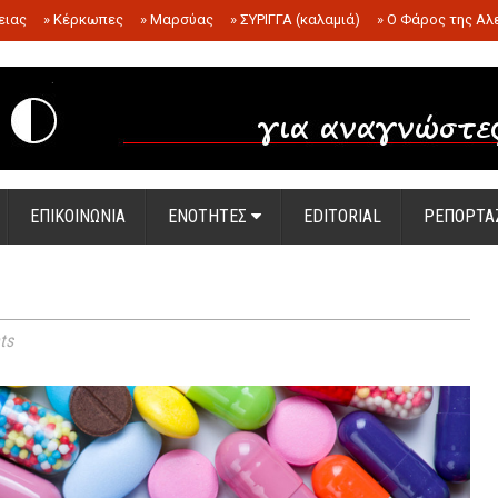
ειας
»
Κέρκωπες
»
Μαρσύας
»
ΣΥΡΙΓΓΑ (καλαμιά)
»
Ο Φάρος της Αλ
.
ΕΠΙΚΟΙΝΩΝΙΑ
ΕΝΟΤΗΤΕΣ
EDITORIAL
ΡΕΠΟΡΤΑ
ts