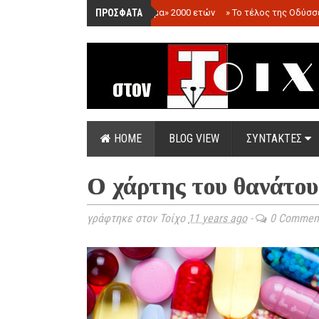
ΠΡΟΣΦΑΤΑ
»
«Ολόγραμμα» 2000 ετών
»
Το τέλος της Οδύσσ
HOME
BLOG VIEW
ΣΥΝΤΑΚΤΕΣ
Ο χάρτης του θανάτου
γράφτηκε στον Τοίχο
11 years ago
-
0 Commen