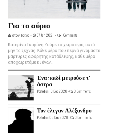
Για το αύριο
στον Τοίχο -
07 Jan 2021 -
1 Comments
Κατερίνα Γκαράνη Ζούμε το χειρότερο, αυτό
μην το ξεχνάς. Κάθε μέρα που περνά γινόμαστε
μάρτυρες αφόρητης κατάθλιψης, κάθε μέρα
αποχαιρετάμε κι έναν...
Ένα παιδί μετρούσε τ'
άστρα
Posted on 13 Dec 2020 -
0 Comments
Τον έλεγαν Αλέξανδρο
Posted on 06 Dec 2020 -
0 Comments