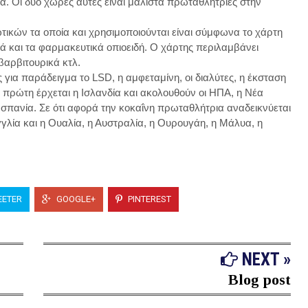
α. Οι δύο χώρες αυτές είναι μάλιστα πρωταθλήτριες στην
ικών τα οποία και χρησιμοποιούνται είναι σύμφωνα το χάρτη
λά και τα φαρμακευτικά οπιοειδή. Ο χάρτης περιλαμβάνει
βαρβιτουρικά κτλ.
για παράδειγμα το LSD, η αμφεταμίνη, οι διαλύτες, η έκσταση
ς πρώτη έρχεται η Ισλανδία και ακολουθούν οι ΗΠΑ, η Νέα
 Ισπανία. Σε ότι αφορά την κοκαΐνη πρωταθλήτρια αναδεικνύεται
γγλία και η Ουαλία, η Αυστραλία, η Ουρουγάη, η Μάλυα, η
ETER
GOOGLE+
PINTEREST
NEXT »
Blog post