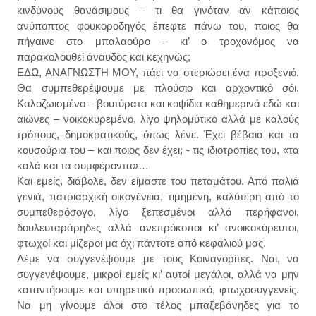
κινδύνους θανάσιμους – τι θα γινόταν αν κάποιος
ανύποπτος φουκοροδηγός έπεφτε πάνω του, ποιος θα
πήγαινε στο μπαλαούρο – κι’ ο τροχονόμος να
παρακολουθεί άναυδος και κεχηνώς;
ΕΔΩ, ΑΝΑΓΝΩΣΤΗ ΜΟΥ, πάει να στεριώσει ένα προξενιό.
Θα συμπεθερέψουμε με πλούσιο και αρχοντικό σόι.
Καλοζωισμένο – βουτύρατα και κοψίδια καθημερινά εδώ και
αιώνες – νοικοκυρεμένο, λίγο ψηλομύτικο αλλά με καλούς
τρόπους, δημοκρατικούς, όπως λένε. Έχει βέβαια και τα
κουσούρια του – και ποιος δεν έχει; - τις ιδιοτροπίες του, «τα
καλά και τα συμφέροντα»…
Και εμείς, διάβολε, δεν είμαστε του πεταμάτου. Από παλιά
γενιά, πατριαρχική οικογένεια, τιμημένη, καλύτερη από το
συμπεθερόσογο, λίγο ξεπεσμένοι αλλά περήφανοι,
δουλευταράρηδες αλλά ανεπρόκοποι κι’ ανοικοκύρευτοι,
φτωχοί και μίζεροι μα όχι πάντοτε από κεφαλιού μας.
Λέμε να συγγενέψουμε με τους Κοιναγορίτες. Ναι, να
συγγενέψουμε, μικροί εμείς κι’ αυτοί μεγάλοι, αλλά να μην
καταντήσουμε και υπηρετικό προσωπικό, φτωχοσυγγενείς.
Να μη γίνουμε όλοι στο τέλος μπαξεβάνηδες για το