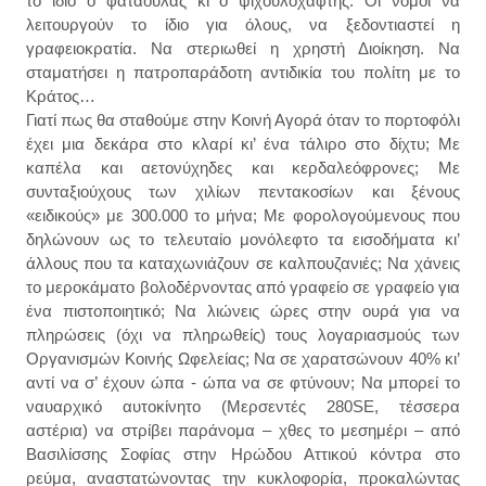
το ίδιο ο φαταούλας κι ο ψιχουλοχάφτης. Οι νόμοι να
λειτουργούν το ίδιο για όλους, να ξεδοντιαστεί η
γραφειοκρατία. Να στεριωθεί η χρηστή Διοίκηση. Να
σταματήσει η πατροπαράδοτη αντιδικία του πολίτη με το
Κράτος…
Γιατί πως θα σταθούμε στην Κοινή Αγορά όταν το πορτοφόλι
έχει μια δεκάρα στο κλαρί κι’ ένα τάλιρο στο δίχτυ; Με
καπέλα και αετονύχηδες και κερδαλεόφρονες; Με
συνταξιούχους των χιλίων πεντακοσίων και ξένους
«ειδικούς» με 300.000 το μήνα; Με φορολογούμενους που
δηλώνουν ως το τελευταίο μονόλεφτο τα εισοδήματα κι’
άλλους που τα καταχωνιάζουν σε καλπουζανιές; Να χάνεις
το μεροκάματο βολοδέρνοντας από γραφείο σε γραφείο για
ένα πιστοποιητικό; Να λιώνεις ώρες στην ουρά για να
πληρώσεις (όχι να πληρωθείς) τους λογαριασμούς των
Οργανισμών Κοινής Ωφελείας; Να σε χαρατσώνουν 40% κι’
αντί να σ’ έχουν ώπα - ώπα να σε φτύνουν; Να μπορεί το
ναυαρχικό αυτοκίνητο (Μερσεντές 280SE, τέσσερα
αστέρια) να στρίβει παράνομα – χθες το μεσημέρι – από
Βασιλίσσης Σοφίας στην Ηρώδου Αττικού κόντρα στο
ρεύμα, αναστατώνοντας την κυκλοφορία, προκαλώντας