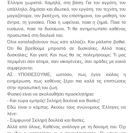
Έλληνα χωριστά. Χαμηλά, στη βάση. Για τον αγρότη, τον
υπάλληλο, δημόσιο και ιδιωτικό, τον εργάτη, τον τεχνίτη, τον
μαγαζάτορα, τον βιοτέχνη, τον επιστήμονα, τον μαθητή, τον
άντρα, τη γυναίκα. Ποια η ωφέλεια, ποια η ζημιά. Ποια τα
ευοίωνα, ποια τα δυσοίωνα. Τι θα αντιμετωπίσει καθένας
προσωπικά στη δουλειά του.
Όλοι καταλαβαίνουν πως κάτι αλλάζει. Και μάλιστα βαθιά.
Ότι θα βρεθούμε μπροστά σε δυσκολίες. Αλλά ποιες
δυσκολίες; Και γιατί; Και πως θα τις πολεμήσουμε; Τι μας
περιμένει σαν άτομα, σαν οικογένειες, σαν ομάδες με κοινά
συμφέροντα;
ΑΣ ΥΠΟΘΕΣΟΥΜΕ, ωστόσο, πως έγινε κιόλας η
ενημέρωση, πως καθένας ξέρει πια καλά τις επιπτώσεις
στην προσωπική του ζωή.
Φυσικό είναι να ακολουθήσει προσκλητήριο:
- Και τώρα εμπρός! Σκληρή δουλειά και θυσίες!
Εδώ είναι ο κόμπος. Ακούω τους ανώνυμους Έλληνες να
λένε:
- Σύμφωνοι! Σκληρή δουλειά και θυσίες.
Αλλά από όλους. Καθένας ανάλογα με τη δύναμή του. Όχι