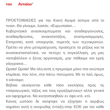
του Ανταίου
*
ΠΡΟΕΤΟΙΜΑΣΙΕΣ για την Κοινή Αγορά ύστερα από το
«ναι». Θα γίνουμε, λοιπόν, «Ευρωπαίοι»…
Κυβερνητικά ανασκουμπώματα και αναδιοργανώσεις,
αναδιαρθρώσεις, ανακατατάξεις, αναπροσαρμογές.
Επιτροπές κατά υπουργεία, πυρετός των τεχνοκρατών.
Πρέπει να γίνει μεταμόσχευση, προσέχετε τα ρέζους και τα
ανοσοκατασταλτικά, να πετύχει η συγκόλληση, μη μας
«αποβάλλει» ο ξένος οργανισμός, μην πάθουμε και εμείς
γάγγραινα…
Ωραία! Ωραία! Μα όλη αυτή η πρεμούρα μόνο στα ανώτερα
κλιμάκια, που λένε, στα πάνω πατώματα. Με το λαό, όμως,
τι κάνουμε;
Βέβαια ακούγονται κάθε τόσο εκκλήσεις προς τις
«παραγωγικές τάξεις και τους εργαζομένους» αλλά γενικά
και αφηρημένα. Να κινητοποιηθούν εν όψει κτλ. κτλ.
Κανείς ωστόσο δε σκέφτηκε να εξηγήσει τι ακριβώς
σημαίνει αυτή η ονειρώδης ένταξη στην ΕΟΚ για τον κάθε