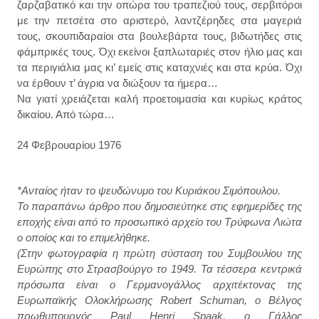
ζαρζαβατικό και την οπώρα του τραπεζιού τους, σερβιτόροι
με την πετσέτα στο αριστερό, λαντζέρηδες στα μαγεριά
τους, σκουπιδαραίοι στα βουλεβάρτα τους, βιδωτήδες στις
φάμπρικές τους. Όχι εκείνοι ξαπλωταριές στον ήλιο μας και
τα περιγιάλια μας κι’ εμείς στις καταχνιές και στα κρύα. Όχι
να έρθουν τ’ άγρια να διώξουν τα ήμερα…
Να γιατί χρειάζεται καλή προετοιμασία και κυρίως κράτος
δικαίου. Από τώρα…
24 Φεβρουαρίου 1976
*Ανταίος ήταν το ψευδώνυμο του Κυριάκου Σιμόπουλου.
Το παραπάνω άρθρο που δημοσιεύτηκε στις εφημερίδες της
εποχής είναι από το προσωπικό αρχείο του Τρύφωνα Λιώτα
ο οποίος και το επιμελήθηκε.
(Στην φωτογραφία η πρώτη σύσταση του Συμβουλίου της
Ευρώπης στο Στρασβούργο το 1949. Τα τέσσερα κεντρικά
πρόσωπα είναι
ο Γερμανογάλλος αρχιτέκτονας της
Ευρωπαϊκής Ολοκλήρωσης Robert Schuman,
ο Βέλγος
πρωθυπουργός Paul Henri Spaak, ο Γάλλος