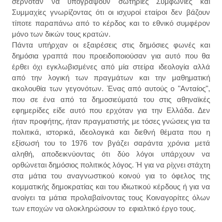
σερνόταν να υπογράψουν σωτήριες Συμφωνίες και
Συμμαχίες γνωρίζοντας ότι οι ισχυροί εταίροι δεν βάζουν
τίποτε παραπάνω από το κέρδος και το εθνικό συμφέρον
μόνο των δικών τους κρατών.
Πάντα υπήρχαν οι εξαιρέσεις στις δημόσιες φωνές και
δημόσια γραπτά που προειδοποιούσαν για αυτό που θα
έρθει όχι εγκλωβισμένες από μία στείρα ιδεολογία αλλά
από την λογική των πραγμάτων και την μαθηματική
ακολουθία των γεγονότων. Ένας από αυτούς ο "Ανταίος",
που σε ένα από τα δημοσιεύματά του στις αθηναϊκές
εφημερίδες είδε αυτό που ερχόταν για την Ελλάδα. Δεν
ήταν προφήτης, ήταν πραγματιστής με τόσες γνώσεις για τα
πολιτικά, ιστορικά, ιδεολογικά και διεθνή θέματα που η
εξίσωσή του το 1976 τον βγάζει σαράντα χρόνια μετά
αληθή, αποδεικνύοντας ότι δύο λόγοι υπάρχουν να
ορθώνεται δημόσιος πολιτικός λόγος. Ή για να ρίχνει στάχτη
στα μάτια του αναγνωστικού κοινού για το όφελος της
κομματικής δημοκρατίας και του ιδιωτικού κέρδους ή για να
ανοίγει τα μάτια προλαβαίνοντας τους Κοιναγορίτες όλων
των εποχών να ολοκληρώσουν το εφιαλτικό έργο τους.