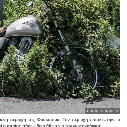
ένη περιοχή της Φουκοσίμα. Την περιοχή επισκέφτηκε ο
ο οποίος πήρε ειδική άδεια για την φωτογράφιση.