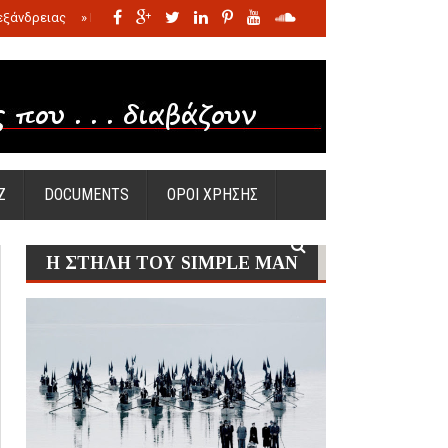
εξάνδρειας
»
Η σφαγή των νηπίων της Σάντας
»
Πώς προέκυψε η Ωραία
Ζ
DOCUMENTS
ΟΡΟΙ ΧΡΗΣΗΣ
Η ΣΤΗΛΗ ΤΟΥ SIMPLE MAN