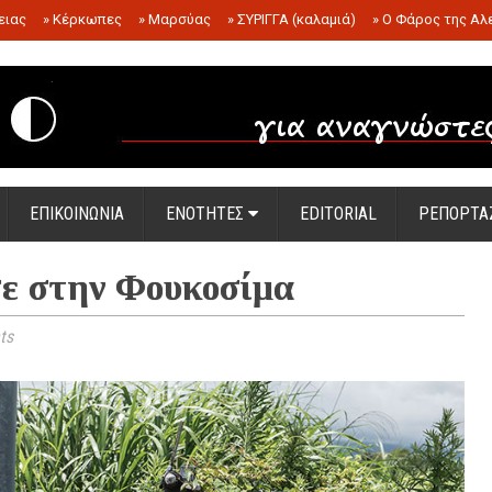
ειας
»
Κέρκωπες
»
Μαρσύας
»
ΣΥΡΙΓΓΑ (καλαμιά)
»
Ο Φάρος της Αλ
.
ΕΠΙΚΟΙΝΩΝΙΑ
ΕΝΟΤΗΤΕΣ
EDITORIAL
ΡΕΠΟΡΤΑ
ε στην Φουκοσίμα
ts