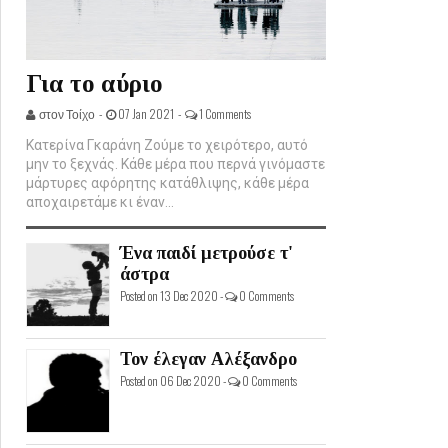
Για το αύριο
στον Τοίχο -
07 Jan 2021 -
1 Comments
Κατερίνα Γκαράνη Ζούμε το χειρότερο, αυτό
μην το ξεχνάς. Κάθε μέρα που περνά γινόμαστε
μάρτυρες αφόρητης κατάθλιψης, κάθε μέρα
αποχαιρετάμε κι έναν...
Ένα παιδί μετρούσε τ'
άστρα
Posted on 13 Dec 2020 -
0 Comments
Τον έλεγαν Αλέξανδρο
Posted on 06 Dec 2020 -
0 Comments