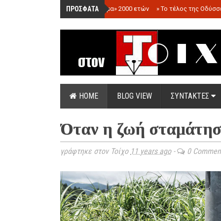
ΠΡΟΣΦΑΤΑ
»
«Ολόγραμμα» 2000 ετών
»
Το τέλος της Οδύσσ
HOME
BLOG VIEW
ΣΥΝΤΑΚΤΕΣ
Όταν η ζωή σταμάτησ
γράφτηκε στον Τοίχο
11 years ago
-
0 Commen