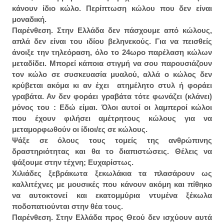
κάνουν ίδιο κώλο. Περίπτωση κώλου που δεν είναι
μοναδική.
Παρένθεση. Στην Ελλάδα δεν πάσχουμε από κώλους,
απλά δεν είναι του ιδίου βεληνεκούς. Για να πεισθείς
άνοιξε την τηλεόραση, όλο το 24ωρο παρέλαση κώλων
μεταδίδει. Μπορεί κάποια στιγμή να σου παρουσιάζουν
τον κώλο σε συσκευασία μυαλού, αλλά ο κώλος δεν
κρύβεται ακόμα κι αν έχει ατημέλητο στυλ ή φοράει
γραβάτα. Αν δεν φοράει γραβάτα τότε φωνάζει (κλάνει)
μόνος του : Εδώ είμαι. Όλοι αυτοί οι λαμπεροί κώλοι
που έχουν φιλήσει αμέτρητους κώλους για να
μεταμορφωθούν οι ίδιοι/ες σε κώλους.
Ψάξε σε όλους τους τομείς της ανθρώπινης
δραστηριότητας και θα το διαπιστώσεις. Θέλεις να
ψάξουμε στην τέχνη; Ευχαρίστως.
Χιλιάδες ξεβράκωτα ξεκωλάκια τα πλασάρουν ως
καλλιτέχνες με μουσικές που κάνουν ακόμη και πίθηκο
να αυτοκτονεί και εκατομμύρια ντυμένα ξέκωλα
ποδοπατιούνται στην θέα τους.
Παρένθεση. Στην Ελλάδα προς Θεού δεν ισχύουν αυτά