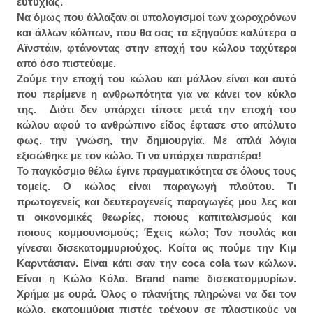
ευτυχίας.
Να όμως που άλλαξαν οι υπολογισμοί των χωροχρόνων
και άλλων κόλπων, που θα σας τα εξηγούσε καλύτερα ο
Αϊνστάιν, φτάνοντας στην εποχή του κώλου ταχύτερα
από όσο πιστεύαμε.
Ζούμε την εποχή του κώλου και μάλλον είναι και αυτό
που περίμενε η ανθρωπότητα για να κάνει τον κύκλο
της. Διότι δεν υπάρχει τίποτε μετά την εποχή του
κώλου αφού το ανθρώπινο είδος έφτασε στο απόλυτο
φως, την γνώση, την δημιουργία. Με απλά λόγια
εξισώθηκε με τον κώλο. Τι να υπάρχει παραπέρα!
Το παγκόσμιο θέλω έγινε πραγματικότητα σε όλους τους
τομείς. Ο κώλος είναι παραγωγή πλούτου. Τι
πρωτογενείς και δευτερογενείς παραγωγές μου λες και
τι οικονομικές θεωρίες, ποιους καπιταλισμούς και
ποιους κομμουνισμούς; Έχεις κώλο; Τον πουλάς και
γίνεσαι δισεκατομμυριούχος. Κοίτα ας πούμε την Κιμ
Καρντάσιαν. Είναι κάτι σαν την coca cola των κώλων.
Είναι η Κώλο Κόλα. Brand name δισεκατομμυρίων.
Χρήμα με ουρά. Όλος ο πλανήτης πληρώνει να δει τον
κώλο, εκατομμύρια πιστές τρέχουν σε πλαστικούς να