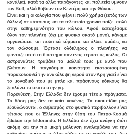
κανάλια), κατά τα άλλα παράγοντες και πολιτεία υμνούν
τον Bolt, αλλά θάβουν τον Κεντέρη και την Θάνου.
Είναι και η οικολογία που φέρνει πολύ χρήμα (εκτός των
άλλων) σε κάποιους και τα τελευταία χρόνια παίζει πολύ
στην καθημερινότητα του κώλου. Αφού καταχέσαμε
όλον τον πλανήτη (όχι με φυσικό σκατό μόνο), κάναμε
οργανώσεις και πολιτικά κόμματα και άλλες ομάδες να
τον σώσουμε. Έφτασε ολόκληρος ο πλανήτης να
φαντάζει από το διάστημα σαν ένας τεράστιος κώλος. Οι
αστροναύτες τραβάνε τα μαλλιά τους με αυτό που
βλέπουν. Η παγκόσμια κοινότητα εκστασιασμένη
παρακολουθεί την ανακάλυψη νερού στον Άρη γιατί είναι
το μοναδικό που με μπλε και πράσινους κόκκους θα
ξεπλύνει το σκατό στην γη.
Παρένθεση. Στην Ελλάδα δεν έχουμε τέτοια πράγματα.
Τα δάση μας δεν τα καίει κανένας. Τα σκουπίδια μας
εξαϋλώνονται, ο σεβασμός στο φυσικό περιβάλλον είναι
τέτοιος που οι Έλληνες στην θέση του Πατρο-Κοσμά
έβαλαν την Eldorando. Η Ελλάδα δεν έχει ανάγκη διότι
ακόμη και την πιο μικρή μόλυνση αναλαμβάνει να την
καθαρίσει αμέσως ο Αλαφούζος με το κανάλι του. Δεν