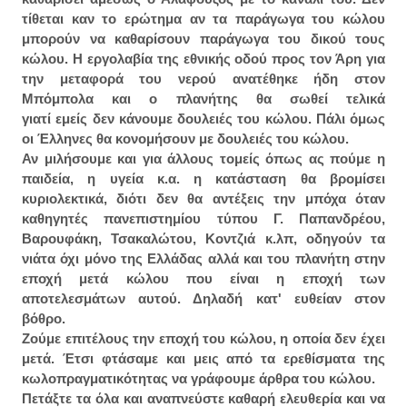
τίθεται καν το ερώτημα αν τα παράγωγα του κώλου
μπορούν να καθαρίσουν παράγωγα του δικού τους
κώλου. Η εργολαβία της εθνικής οδού προς τον Άρη για
την μεταφορά του νερού ανατέθηκε ήδη στον
Μπόμπολα και ο πλανήτης θα σωθεί τελικά
γιατί εμείς δεν κάνουμε δουλειές του κώλου. Πάλι όμως
οι Έλληνες θα κονομήσουν με δουλειές του κώλου.
Αν μιλήσουμε και για άλλους τομείς όπως ας πούμε η
παιδεία, η υγεία κ.α. η κατάσταση θα βρομίσει
κυριολεκτικά, διότι δεν θα αντέξεις την μπόχα όταν
καθηγητές πανεπιστημίου τύπου Γ. Παπανδρέου,
Βαρουφάκη, Τσακαλώτου, Κοντζιά κ.λπ, οδηγούν τα
νιάτα όχι μόνο της Ελλάδας αλλά και του πλανήτη στην
εποχή μετά κώλου που είναι η εποχή των
αποτελεσμάτων αυτού. Δηλαδή κατ' ευθείαν στον
βόθρο.
Ζούμε επιτέλους την εποχή του κώλου, η οποία δεν έχει
μετά. Έτσι φτάσαμε και μεις από τα ερεθίσματα της
κωλοπραγματικότητας να γράφουμε άρθρα του κώλου.
Πετάξτε τα όλα και αναπνεύστε καθαρή ελευθερία και να