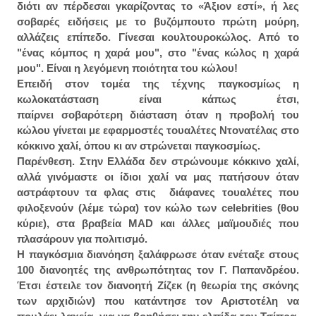
διότι αν πέρδεσαι γκαρίζοντας το «Άξιον εστί», ή λες
σοβαρές ειδήσεις με το βυζόμπουτο πρώτη μούρη,
αλλάζεις επίπεδο. Γίνεσαι κουλτουροκώλος. Από το
"ένας κόμπος η χαρά μου", στο "ένας κώλος η χαρά
μου". Είναι η λεγόμενη ποιότητα του κώλου!
Επειδή στον τομέα της τέχνης παγκοσμίως η
κωλοκατάσταση είναι κάπως έτσι,
παίρνει
σοβαρότερη
διάσταση όταν η προβολή του
κώλου γίνεται με εφαρμοστές τουαλέτες Ντονατέλας στο
κόκκινο χαλί, όπου κι αν στρώνεται παγκοσμίως.
Παρένθεση. Στην Ελλάδα δεν στρώνουμε κόκκινο χαλί,
αλλά γινόμαστε οι ίδιοι χαλί να μας πατήσουν όταν
αστράφτουν τα φλας στις διάφανες τουαλέτες που
φιλοξενούν (λέμε τώρα) τον κώλο των celebrities (θου
κύριε), στα βραβεία MAD και άλλες μαϊμουδιές που
πλασάρουν για πολιτισμό.
Η παγκόσμια διανόηση ξαλάφρωσε όταν ενέταξε στους
100 διανοητές της ανθρωπότητας τον Γ. Παπανδρέου.
Έτσι έστειλε τον διανοητή Ζίζεκ (η θεωρία της σκόνης
των αρχιδιών) που κατάντησε τον Αριστοτέλη να