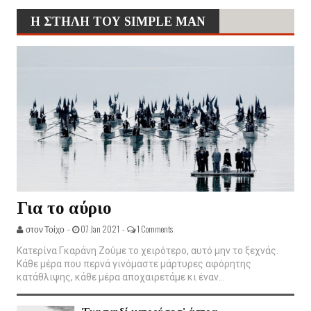
Η ΣΤΗΛΗ ΤΟΥ SIMPLE MAN
Για το αύριο
στον Τοίχο -
07 Jan 2021 -
1 Comments
Κατερίνα Γκαράνη Ζούμε το χειρότερο, αυτό μην το ξεχνάς.
Κάθε μέρα που περνά γινόμαστε μάρτυρες αφόρητης
κατάθλιψης, κάθε μέρα αποχαιρετάμε κι έναν...