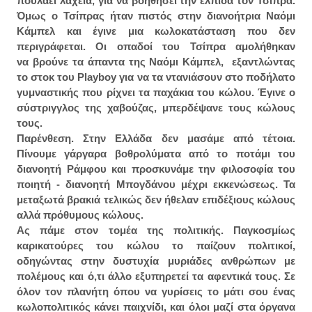
πουλάει λαχεία, για να βοηθήσει την ελπίδα τον Τσίπρα.
Όμως ο Τσίπρας ήταν πιστός στην διανοήτρια Ναόμι
Κάμπελ και έγινε μια κωλοκατάσταση που δεν
περιγράφεται. Οι οπαδοί του Τσίπρα αμολήθηκαν
να βρούνε τα άπαντα της Ναόμι Κάμπελ, εξαντλώντας
το στοκ του Playboy για να τα ντανιάσουν στο ποδήλατο
γυμναστικής που ρίχνει τα παχάκια του κώλου. Έγινε ο
σύστριγγλος της χαβούζας, μπερδέψανε τους κώλους
τους.
Παρένθεση. Στην Ελλάδα δεν μασάμε από τέτοια.
Πίνουμε γάργαρα βοθρολύματα από το ποτάμι του
διανοητή Ράμφου και προσκυνάμε την φιλοσοφία του
ποιητή - διανοητή Μπογδάνου μέχρι εκκενώσεως. Τα
μεταξωτά βρακιά τελικώς δεν ήθελαν επιδέξιους κώλους
αλλά πρόθυμους κώλους.
Ας πάμε στον τομέα της πολιτικής. Παγκοσμίως
καρικατούρες του κώλου το παίζουν πολιτικοί,
οδηγώντας στην δυστυχία μυριάδες ανθρώπων με
πολέμους και ό,τι άλλο εξυπηρετεί τα αφεντικά τους. Σε
όλον τον πλανήτη όπου να γυρίσεις το μάτι σου ένας
κωλοπολιτικός κάνει παιχνίδι, και όλοι μαζί στα όργανα