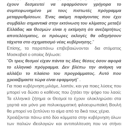
έχουν δεσμευτεί να εφαρμόσουν γρήγορα το
συμπεφωνημένο με τους πιστωτές πρόγραμμα
μεταρρυθμίσεων. Ένας ακόμη παράγοντας που έχει
συμβάλει σημαντικά στην εκτόνωση του κλίματος μεταξύ
Ελλάδας και Θεσμών είναι η εκτίμηση ότι ανεξαρτήτως
αποτελέσματος, οι πρόωρες εκλογές θα οδηγήσουν
τάχιστα στο σχηματισμό νέας κυβέρνησης
."
Επίσης, τα παραπάνω επιβεβαιώνονται δια στόματος
Μοσκοβισί ο οποίος δήλωσε:
"
Οι τρεις θεσμοί είχαν πάντα τις ίδιες θέσεις όσον αφορά
το ελληνικό πρόγραμμα. Δεν βλέπω την ανάγκη να
αλλάξει το πλαίσιο του προγράμματος. Αυτό που
χρειαζόμαστε τώρα είναι εφαρμογή
" .
Για ποια κυβέρνηση μιλάμε, λοιπόν, και για ποιες λύσεις που
μπορεί να δώσει ο καθένας που ζητάει την ψήφο του λαού;
Τα ελληνικό ζήτημα οι Θεσμοί το έχουν ολοκληρώσει στα
χαρτιά και μόνο μια πολυκομματική φιλοευρωπαϊκή Βουλή
θα μπορεί να ξεπλύνει το αίμα από τα δικά τους χέρια.
Χρειάζονται πάνω από δύο κόμματα στην κυβέρνηση όλων
των παλιών ιδεολογιών και αντιπολίτευση που να στήνει