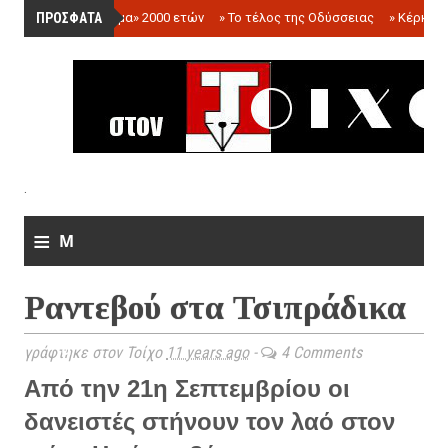
ΠΡΟΣΦΑΤΑ
»
«Ολόγραμμα» 2000 ετών
»
Το τέλος της Οδύσσειας
»
Κέρκωπ
.
≡
M
e
Ραντεβού στα Τσιπράδικα
n
u
γράφτηκε στον Τοίχο
11 years ago
-
4 Comments
Από την 21η Σεπτεμβρίου οι
δανειστές στήνουν τον λαό στον