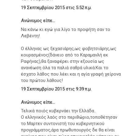
19 Σεπτεμβρίου 2015 στις 5:52 π.μ.
Ανώνυμος είπε...
Να κάνω κι εγώ για λίγο το προφήτη σαν το
Λεβέντη!
Ο έλληνας ως ξεχασιάρης,ως φοβητσιάρης,ως
κουρασμένος(δάνειο από το Καραμανλή εκ
Ραφήνας),θα ξαναφέρει στην εξουσία ως
ανανέωση όλα τα παλιά σαθρά υλικά.Και το
έσχατο λάθος που λέει και η αγία γραφή χείρονα
του πρώτου λάθους!
19 Σεπτεμβρίου 2015 στις 9:39 π.μ.
Ανώνυμος είπε...
Τελικά ποιός κυβερνάει την Ελλάδα..
Ο ελληνικός λαός στο περιθώριο,τοποθέτησαν
το Μαρτεν συντονιστή του κυβερνητικού
προγράμματος,άρα πρωθυπουργός δε θα είναι