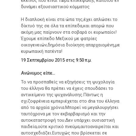
εκείνος που είναι τώρα επικεφαλής κάποιου εν
δυνάμει εξουσιαστικού κόμματος
Η διαπλοκή είναι στα ώπα της,έχει απλώσει το
δίκτυό της σε όλα τα επίπεδα,και απορώ που
ακόμη μας παίρνουν στα σοβαρά οι ευρωπαίοι!
Έχουμε επίπεδο Μεξικού με φατρίες
οικογενειών,δημόσια διοίκηση απαρχαιομένη,με
ευρωπαική πατέντα!
19 Σεπτεμβρίου 2015 στις 9:50 π.μ.
Ανώνυμος είπε...
Το να προσπαθείς να εξηγήσεις τη ψυχολογία
του έλληνα θα πρέπει να έχεις σπουδάσει το
αντικείμενο της ψυχανάλυσης.Πάντως η
σχιζοφρένεια εμπεριέχεται στο dna του έλληνα
από τα αρχαία χρόνια.Μπορεί να μεγαλουργήσει
ταυτόχρονα με τον εκβαρβαρισμό και την
αυτοκαταστροφή του.Δεν υπάρχει ουσιαστική
παιδεία,ούτε κριτικό πνεύμα,αυτοαναιρείται και
αυτοσχεδιάζει.Ευτυχώς που βρίσκεται σε