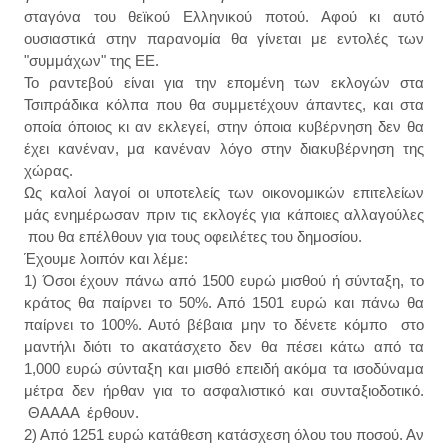
σταγόνα του θεϊκού Ελληνικού ποτού. Αφού κι αυτό
ουσιαστικά στην παρανομία θα γίνεται με εντολές των
"συμμάχων" της ΕΕ.
Το ραντεβού είναι για την επομένη των εκλογών στα
Τσιπράδικα κόλπα που θα συμμετέχουν άπαντες, και στα
οποία όποιος κι αν εκλεγεί, στην όποια κυβέρνηση δεν θα
έχει κανέναν, μα κανέναν λόγο στην διακυβέρνηση της
χώρας.
Ως καλοί λαγοί οι υποτελείς των οικονομικών επιτελείων
μάς ενημέρωσαν πριν τις εκλογές για κάποιες αλλαγούλες
που θα επέλθουν για τους οφειλέτες του δημοσίου.
Έχουμε λοιπόν και λέμε:
1) Όσοι έχουν πάνω από 1500 ευρώ μισθού ή σύνταξη, το
κράτος θα παίρνει το 50%. Από 1501 ευρώ και πάνω θα
παίρνει το 100%. Αυτό βέβαια μην το δένετε κόμπο στο
μαντήλι διότι το ακατάσχετο δεν θα πέσει κάτω από τα
1,000 ευρώ σύνταξη και μισθό επειδή ακόμα τα ισοδύναμα
μέτρα δεν ήρθαν για το ασφαλιστικό και συνταξιοδοτικό.
ΘΑΑΑΑ έρθουν.
2) Από 1251 ευρώ κατάθεση κατάσχεση όλου του ποσού. Αν