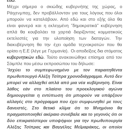
εδώ
.
Μέχρι σήμερα ο σκιώδης κυβερνήτης της χώρας, ο
Ράιχενμπαχ, δεν προβάλλονταν για τους λόγους που όλοι
μπορούν να καταλάβουν. Από εδώ και στο εξής όλα θα
είναι φανερά και η εκλεγμένη "δημοκρατικά" κυβέρνηση
απλά θα κουβαλάει τα χαρτιά διορίζοντας κομματικούς
εκτελεστές για την υλοποίηση των διαταγών. Την
διακυβέρνηση θα την έχει ομάδα τεχνοκρατών που θα
ορίσει η Ε.Ε (λέγε με Γερμανία). Οι αποδείξεις δια στόματος
κυβερνητικών εδώ
. Τούτο ανακοινώθηκε επίσημα από τον
Σόιμπλε που μέσω εκπροσώπου του δήλωσε:
"
Ισχύει το συμπεφωνημένο με τον παραιτηθέντα
πρωθυπουργό Αλέξη Τσίπρα χρονοδιάγραμμα. Αυτό δεν
μπορεί να αλλαχθεί απλά από μια νέα κυβέρνηση. Είναι
λάθος εάν στο πλαίσιο του προεκλογικού αγώνα
δημιουργείται η εντύπωση ότι μπορούν να υπάρξουν
αλλαγές στο πρόγραμμα που έχει συμφωνηθεί με τους
δανειστές. Στο θετικό κλίμα ότι το Μνημόνιο θα
πραγματοποιηθεί ακέραιο συνέβαλε και το γεγονός ότι οι
δύο επικρατέστεροι υποψήφιοι για την πρωθυπουργία
Αλέξης Τσίπρας και Βαγγέλης Μεϊμαράκης, οι οποίοι