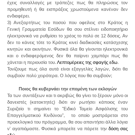
έχεις συναλλαγές με τράπεζες πως θα πληρώσεις τον
προμηθευτή ή θα εισπράξεις χρωστούμενα κανέναν δεν
ενδιαφέρει.
3) Ανεξαρτήτως του ποσού που οφείλεις στο Κράτος η
Γενική Γραμματεία Εσόδων θα σου στέλνει ειδοποιητήριο
ηλεκτρονικά να ρυθμίσει το χρέος το πολύ σε 12 δόσεις. Αν
δεν το κάνεις τότε το Κράτος κινεί διαδικασίες κατάσχεσης
κινητών και ακινήτων. Φυσικά όλα θα γίνονται ηλεκτρονικά
και ο ενδιαφερόμενος δεν θα παίρνει χαμπάρι πως θα
χάνεται η περιουσία του.
Λεπτομέρειες της σφαγής εδω
.
Τονίζουμε πως όλα αυτά είναι εξαγγελίες λαγών, διότι θα
συμβούν πολύ χειρότερα. Ο λόγος που θα συμβούν;
Ποιος θα κυβερνάει την επομένη των εκλογών
Τα των συντάξεων και τι ακριβώς θα γίνει το ξέρουν μόνο οι
δανειστές (κατακτητές) διότι αν ρωτήσει κάποιος έναν
Συριζαίο τι σημαίνει το "Ειδικό Ταμείο Ασφάλισης του
Επαγγελματικού Κινδύνου", το οποίο μοστράρεται στο
προεκλογικό του πρόγραμμα, θα σου απαντήσει άλλα λόγια
ν' αγαπιόμαστε. Φυσικά μπορείτε να πάρετε την
δόση σας