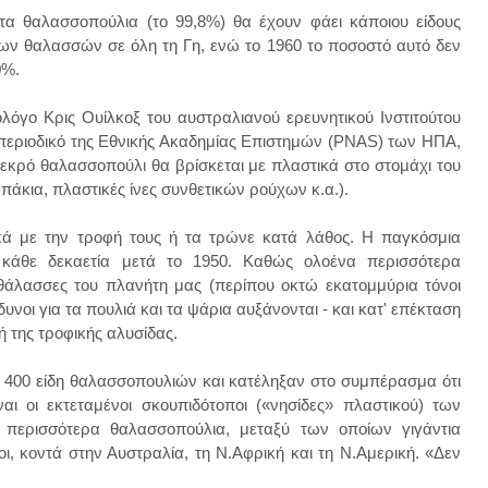
τα θαλασσοπούλια (το 99,8%) θα έχουν φάει κάποιου είδους
των θαλασσών σε όλη τη Γη, ενώ το 1960 το ποσοστό αυτό δεν
80%.
ολόγο Κρις Ουίλκοξ του αυστραλιανού ερευνητικού Ινστιτούτου
 περιοδικό της Εθνικής Ακαδημίας Επιστημών (PNAS) των ΗΠΑ,
εκρό θαλασσοπούλι θα βρίσκεται με πλαστικά στο στομάχι του
πάκια, πλαστικές ίνες συνθετικών ρούχων κ.α.).
κά με την τροφή τους ή τα τρώνε κατά λάθος. Η παγκόσμια
 κάθε δεκαετία μετά το 1950. Καθώς ολοένα περισσότερα
 θάλασσες του πλανήτη μας (περίπου οκτώ εκατομμύρια τόνοι
νοι για τα πουλιά και τα ψάρια αυξάνονται - και κατ' επέκταση
 της τροφικής αλυσίδας.
ου 400 είδη θαλασσοπουλιών και κατέληξαν στο συμπέρασμα ότι
ναι οι εκτεταμένοι σκουπιδότοποι («νησίδες» πλαστικού) των
περισσότερα θαλασσοπούλια, μεταξύ των οποίων γιγάντια
ι, κοντά στην Αυστραλία, τη Ν.Αφρική και τη Ν.Αμερική. «Δεν