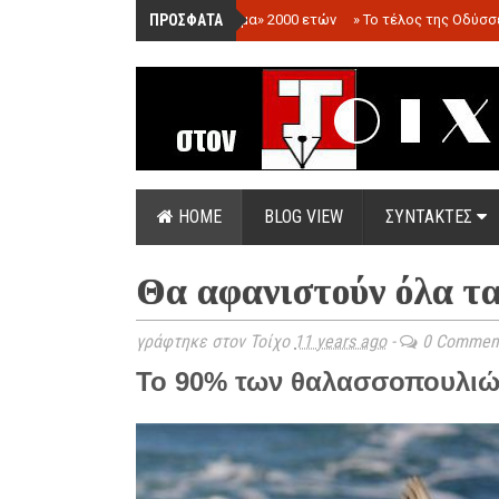
ΠΡΟΣΦΑΤΑ
»
«Ολόγραμμα» 2000 ετών
»
Το τέλος της Οδύσσ
HOME
BLOG VIEW
ΣΥΝΤΑΚΤΕΣ
Θα αφανιστούν όλα τ
γράφτηκε στον Τοίχο
11 years ago
-
0 Commen
Το 90% των θαλασσοπουλιών