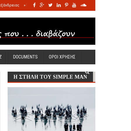
εξάνδρειας
»
Η σφαγή των νηπίων της Σάντας
»
Πώς προέκυψε η Ωραία
Ζ
DOCUMENTS
ΟΡΟΙ ΧΡΗΣΗΣ
Η ΣΤΗΛΗ ΤΟΥ SIMPLE MAN