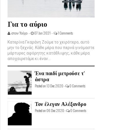
Για το αύριο
στον Τοίχο -
07 Jan 2021 -
1 Comments
Κατερίνα Γκαράνη Ζούμε το χειρότερο, αυτό
μην το ξεχνάς. Κάθε μέρα που περνά γινόμαστε
μάρτυρες αφόρητης κατάθλιψης, κάθε μέρα
αποχαιρετάμε κι έναν...
Ένα παιδί μετρούσε τ'
άστρα
Posted on 13 Dec 2020 -
0 Comments
Τον έλεγαν Αλέξανδρο
Posted on 06 Dec 2020 -
0 Comments