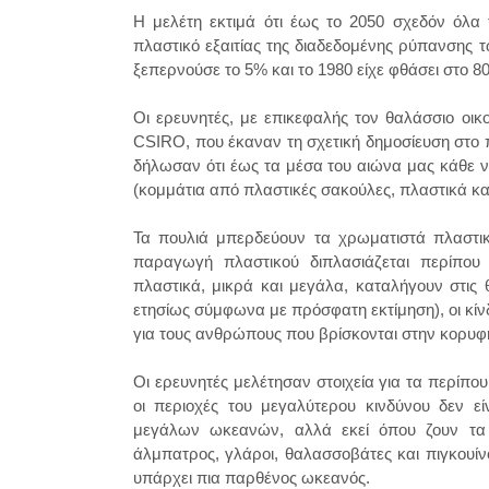
Η μελέτη εκτιμά ότι έως το 2050 σχεδόν όλα 
πλαστικό εξαιτίας της διαδεδομένης ρύπανσης 
ξεπερνούσε το 5% και το 1980 είχε φθάσει στο 
Οι ερευνητές, με επικεφαλής τον θαλάσσιο οικ
CSIRO, που έκαναν τη σχετική δημοσίευση στο
δήλωσαν ότι έως τα μέσα του αιώνα μας κάθε ν
(κομμάτια από πλαστικές σακούλες, πλαστικά κα
Τα πουλιά μπερδεύουν τα χρωματιστά πλαστι
παραγωγή πλαστικού διπλασιάζεται περίπου
πλαστικά, μικρά και μεγάλα, καταλήγουν στις
ετησίως σύμφωνα με πρόσφατη εκτίμηση), οι κίνδυ
για τους ανθρώπους που βρίσκονται στην κορυφή
Οι ερευνητές μελέτησαν στοιχεία για τα περίπ
οι περιοχές του μεγαλύτερου κινδύνου δεν εί
μεγάλων ωκεανών, αλλά εκεί όπου ζουν τα 
άλμπατρος, γλάροι, θαλασσοβάτες και πιγκουίνο
υπάρχει πια παρθένος ωκεανός.