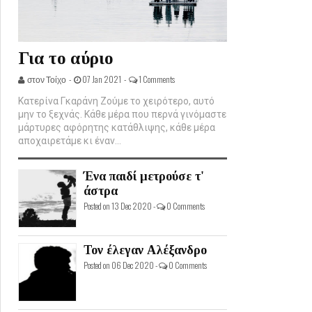
Για το αύριο
στον Τοίχο -
07 Jan 2021 -
1 Comments
Κατερίνα Γκαράνη Ζούμε το χειρότερο, αυτό
μην το ξεχνάς. Κάθε μέρα που περνά γινόμαστε
μάρτυρες αφόρητης κατάθλιψης, κάθε μέρα
αποχαιρετάμε κι έναν...
Ένα παιδί μετρούσε τ'
άστρα
Posted on 13 Dec 2020 -
0 Comments
Τον έλεγαν Αλέξανδρο
Posted on 06 Dec 2020 -
0 Comments