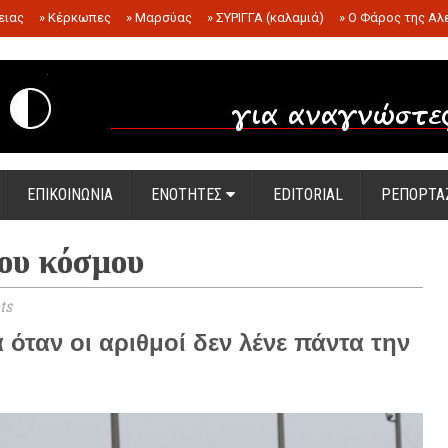
ειας
»
Κέρκωπες
»
Μαρσύας
»
ΣΥΡΙΓΓΑ (καλαμιά)
»
Ο Φάρος της Αλ
.
ΕΠΙΚΟΙΝΩΝΙΑ
ΕΝΟΤΗΤΕΣ
EDITORIAL
ΡΕΠΟΡΤΑ
ου κόσμου
ts
 όταν οι αριθμοί δεν λένε πάντα την