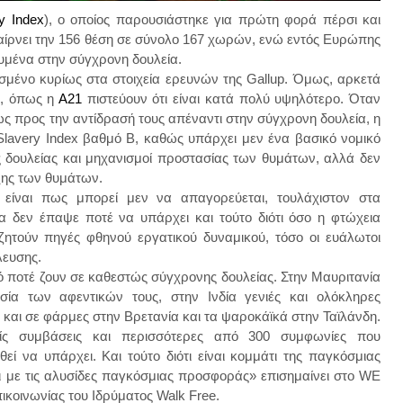
y Index
), ο οποίος παρουσιάστηκε για πρώτη φορά πέρσι και
αίρνει την 156 θέση σε σύνολο 167 χωρών, ενώ εντός Ευρώπης
υμένα στην σύγχρονη δουλεία.
ισμένο κυρίως στα στοιχεία ερευνών της Gallup. Όμως, αρκετά
ν, όπως η
Α21
πιστεύουν ότι είναι κατά πολύ υψηλότερο. Όταν
ως προς την αντίδρασή τους απέναντι στην σύγχρονη δουλεία, η
Slavery Index βαθμό Β, καθώς υπάρχει μεν ένα βασικό νομικό
ς δουλείας και μηχανισμοί προστασίας των θυμάτων, αλλά δεν
ξης των θυμάτων.
 είναι πως μπορεί μεν να απαγορεύεται, τουλάχιστον στα
 δεν έπαψε ποτέ να υπάρχει και τούτο διότι όσο η φτώχεια
ναζητούν πηγές φθηνού εργατικού δυναμικού, τόσο οι ευάλωτοι
λευσης.
 ποτέ ζουν σε καθεστώς σύγχρονης δουλείας. Στην Μαυριτανία
ησία των αφεντικών τους, στην Ινδία γενιές και ολόκληρες
 και σε φάρμες στην Βρετανία και τα ψαροκάϊκά στην Ταϊλάνδη.
ίς συμβάσεις και περισσότερες από 300 συμφωνίες που
εί να υπάρχει. Και τούτο διότι είναι κομμάτι της παγκόσμιας
αι με τις αλυσίδες παγκόσμιας προσφοράς» επισημαίνει στο WE
ικοινωνίας του Ιδρύματος Walk Free.