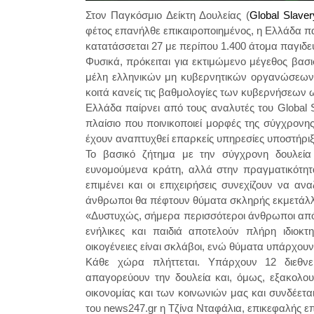
Στον Παγκόσμιο Δείκτη Δουλείας (
Global Slaver
φέτος επανήλθε επικαιροποιημένος, η Ελλάδα π
κατατάσσεται 27 με περίπου 1.400 άτομα παγιδε
Φυσικά, πρόκειται για εκτιμώμενο μέγεθος βασ
μέλη ελληνικών μη κυβερνητικών οργανώσεω
κοιτά κανείς τις βαθμολογίες των κυβερνήσεων 
Ελλάδα παίρνει από τους αναλυτές του Global 
πλαίσιο που ποινικοποιεί μορφές της σύγχρονη
έχουν αναπτυχθεί επαρκείς υπηρεσίες υποστήρι
Το βασικό ζήτημα με την σύγχρονη δουλεία
ευνομούμενα κράτη, αλλά στην πραγματικότητα
επιμένει και οι επιχειρήσεις συνεχίζουν να α
άνθρωποι θα πέφτουν θύματα σκληρής εκμετάλ
«Δυστυχώς, σήμερα περισσότεροι άνθρωποι από
ενήλικες και παιδιά αποτελούν πλήρη ιδιοκτ
οικογένειες είναι σκλάβοι, ενώ θύματα υπάρχουν
Κάθε χώρα πλήττεται. Υπάρχουν 12 διεθνε
απαγορεύουν την δουλεία και, όμως, εξακολουθ
οικονομίας και των κοινωνιών μας και συνδέετ
του news247.gr η Τζίνα Νταφάλια, επικεφαλής επ