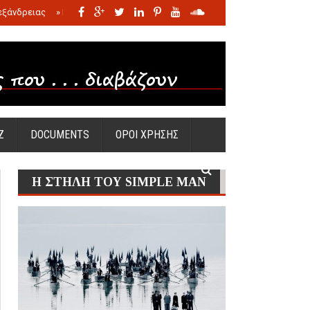
εξάνδρειας
»
Η σφαγή των νηπίων της Σάντας
»
Πώς προέκυψε η Ωραία
Ζ
DOCUMENTS
ΟΡΟΙ ΧΡΗΣΗΣ
Η ΣΤΗΛΗ ΤΟΥ SIMPLE MAN