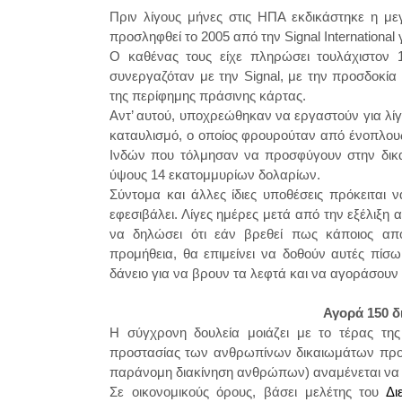
Πριν λίγους μήνες στις ΗΠΑ εκδικάστηκε η μεγ
προσληφθεί το 2005 από την Signal International
Ο καθένας τους είχε πληρώσει τουλάχιστον 
συνεργαζόταν με την Signal, με την προσδοκία
της περίφημης πράσινης κάρτας.
Αντ’ αυτού, υποχρεώθηκαν να εργαστούν για λ
καταυλισμό, ο οποίος φρουρούταν από ένοπλου
Ινδών που τόλμησαν να προσφύγουν στην δικαι
ύψους 14 εκατομμυρίων δολαρίων.
Σύντομα και άλλες ίδιες υποθέσεις πρόκειται 
εφεσιβάλει. Λίγες ημέρες μετά από την εξέλιξη 
να δηλώσει ότι εάν βρεθεί πως κάποιος από
προμήθεια, θα επιμείνει να δοθούν αυτές πίσω
δάνειο για να βρουν τα λεφτά και να αγοράσουν 
Αγορά 150 
Η σύγχρονη δουλεία μοιάζει με το τέρας της
προστασίας των ανθρωπίνων δικαιωμάτων προειδ
παράνομη διακίνηση ανθρώπων) αναμένεται να 
Σε οικονομικούς όρους, βάσει μελέτης του
Δι