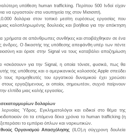
αλύτερη υπόθεση human trafficking. Περίπου 500 Ινδοί είχαν
 για να εργαστούν στα ναυπηγεία της στον Μισισιπή.
10.000 δολάρια στον τοπικό μεσίτη ευρέσεως εργασίας που
 μιας καλοπληρωμένης δουλειάς και βοήθεια για την απόκτηση
ίγα χρήματα σε απάνθρωπες συνθήκες και στοιβάχθηκαν σε ένα
ς άνδρες. Ο δικαστής της υπόθεσης απεφάνθη υπέρ των πέντε
οσύνη και όρισε στην Signal να τους καταβάλει αποζημίωση
να «σκάσουν» για την Signal, η οποία τόνισε, φυσικά, πως θα
αυτής της υπόθεσης και ο αμερικανικός κολοσσός Apple σπεύδει
 τους προμηθευτές του εργατικού δυναμικού έχει χρεώσει
 στους εργαζόμενους, οι οποίοι, σημειωτέον, συχνά παίρνουν
την ελπίδα μιας καλής εργασίας.
δισεκατομμυρίων δολαρίων
 λερναίας Ύδρας. Εγκληματολόγοι και ειδικοί στο θέμα της
οποιούν ότι τα επόμενα δέκα χρόνια το human trafficking (η
ξεπεράσει το εμπόριο όπλων και ναρκωτικών.
εθνούς Οργανισμού Απασχόλησης
(ILO),η σύγχρονη δουλεία