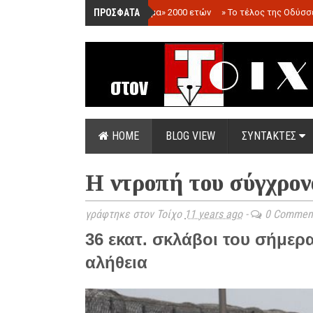
ΠΡΟΣΦΑΤΑ
»
«Ολόγραμμα» 2000 ετών
»
Το τέλος της Οδύσσ
HOME
BLOG VIEW
ΣΥΝΤΑΚΤΕΣ
Η ντροπή του σύγχρον
γράφτηκε στον Τοίχο
11 years ago
-
0 Commen
36 εκατ. σκλάβοι του σήμερα
αλήθεια