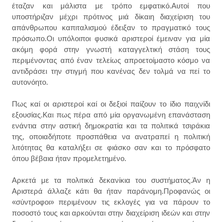
έταζαν και μάλιστα με τρόπο εμφατικό.Αυτοί που
υποστήριζαν μέχρι πρότινος μιά δίκαιη διαχείριση του
απάνθρωπου καπιταλισμού έδειξαν το πραγματικό τους
πρόσωπο.Οι υπόλοιποι φυσικά αριστεροί έμειναν για μία
ακόμη φορά στην γνωστή καταγγελτική στάση τους
περιμένοντας από έναν τελείως απροετοίμαστο κόσμο να
αντιδράσει την στιγμή που κανένας δεν τολμά να πεί το
αυτονόητο.
Πως καί οι αριστεροί καί οι δεξιοί παίζουν το ίδιο παιχνίδι
εξουσίας.Και πως πέρα από μία οργανωμένη επανάσταση
ενάντια στην αστική δημοκρατία και τα πολιτικά τσιράκια
της, οποιαδήποτε προσπάθεια να ανατραπεί η πολιτική
λιτότητας θα καταλήξει σε φιάσκο σαν και το πρόσφατο
όπου βέβαια ήταν προμελετημένο.
Αρκετά με τα πολιτικά δεκανίκια του συστήματος.Άν η
Αριστερά άλλαζε κάτι θα ήταν παράνομη.Προφανώς οι
«σύντροφοι» περιμένουν τις εκλογές για να πάρουν το
ποσοστό τους και αρκούνται στην διαχείριση ιδεών και στην