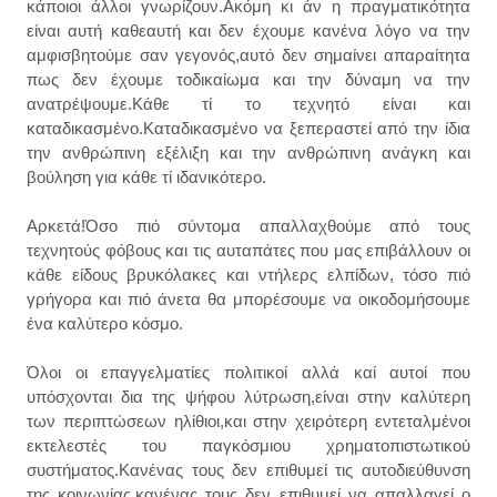
κάποιοι άλλοι γνωρίζουν.Ακόμη κι άν η πραγματικότητα
είναι αυτή καθεαυτή και δεν έχουμε κανένα λόγο να την
αμφισβητούμε σαν γεγονός,αυτό δεν σημαίνει απαραίτητα
πως δεν έχουμε τοδικαίωμα και την δύναμη να την
ανατρέψουμε.Κάθε τί το τεχνητό είναι και
καταδικασμένο.Καταδικασμένο να ξεπεραστεί από την ίδια
την ανθρώπινη εξέλιξη και την ανθρώπινη ανάγκη και
βούληση για κάθε τί ιδανικότερο.
Αρκετά!Όσο πιό σύντομα απαλλαχθούμε από τους
τεχνητούς φόβους και τις αυταπάτες που μας επιβάλλουν οι
κάθε είδους βρυκόλακες και ντήλερς ελπίδων, τόσο πιό
γρήγορα και πιό άνετα θα μπορέσουμε να οικοδομήσουμε
ένα καλύτερο κόσμο.
Όλοι οι επαγγελματίες πολιτικοί αλλά καί αυτοί που
υπόσχονται δια της ψήφου λύτρωση,είναι στην καλύτερη
των περιπτώσεων ηλίθιοι,και στην χειρότερη εντεταλμένοι
εκτελεστές του παγκόσμιου χρηματοπιστωτικού
συστήματος.Κανένας τους δεν επιθυμεί τις αυτοδιεύθυνση
της κοινωνίας,κανένας τους δεν επιθυμεί να απαλλαγεί ο