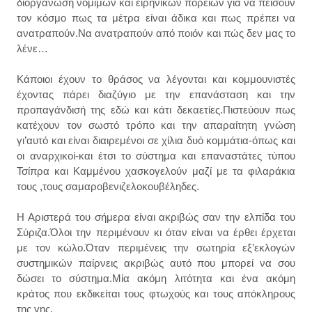
διοργάνωση νόμιμων και ειρηνικών πορειών για να πείσουν
τον κόσμο πως τα μέτρα είναι άδικα και πως πρέπει να
ανατραπούν.Να ανατραπούν από ποιόν και πώς δεν μας το
λένε…
Κάποιοι έχουν το θράσος να λέγονται και κομμουνιστές
έχοντας πάρει διαζύγιο με την επανάσταση και την
προπαγάνδισή της εδώ και κάτι δεκαετίες.Πιστεύουν πως
κατέχουν τον σωστό τρόπο και την απαραίτητη γνώση
γι’αυτό και είναι διαιρεμένοι σε χίλια δυό κομμάτια-όπως και
οι αναρχικοί-και έτσι το σύστημα και επαναστάτες τύπου
Τσίπρα και Καμμένου χασκογελούν μαζί με τα φιλαράκια
τους ,τους σαμαροβενιζελοκουβέληδες.
Η Αριστερά του σήμερα είναι ακριβώς σαν την ελπίδα του
Σύριζα.Όλοι την περιμένουν κι όταν είναι να έρθει έρχεται
με τον κώλο.Όταν περιμένεις την σωτηρία εξ’εκλογών
συστημικών παίρνεις ακριβώς αυτό που μπορεί να σου
δώσει το σύστημα.Μία ακόμη λιτότητα και ένα ακόμη
κράτος που εκδικείται τους φτωχούς και τους απόκληρους
της γης.