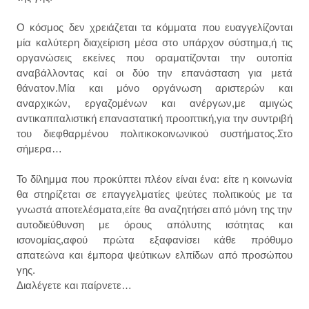
Ο κόσμος δεν χρειάζεται τα κόμματα που ευαγγελίζονται
μία καλύτερη διαχείριση μέσα στο υπάρχον σύστημα,ή τις
οργανώσεις εκείνες που οραματίζονται την ουτοπία
αναβάλλοντας καί οι δύο την επανάσταση για μετά
θάνατον.Μία και μόνο οργάνωση αριστερών και
αναρχικών, εργαζομένων και ανέργων,με αμιγώς
αντικαπιταλιστική επαναστατική προοπτική,για την συντριβή
του διεφθαρμένου πολιτικοκοινωνικού συστήματος.Στο
σήμερα…
Το δίλημμα που προκύπτει πλέον είναι ένα: είτε η κοινωνία
θα στηρίζεται σε επαγγελματίες ψεύτες πολιτικούς με τα
γνωστά αποτελέσματα,είτε θα αναζητήσει από μόνη της την
αυτοδιεύθυνση με όρους απόλυτης ισότητας και
ισονομίας,αφού πρώτα εξαφανίσει κάθε πρόθυμο
απατεώνα και έμπορα ψεύτικων ελπίδων από προσώπου
γης.
Διαλέγετε και παίρνετε…