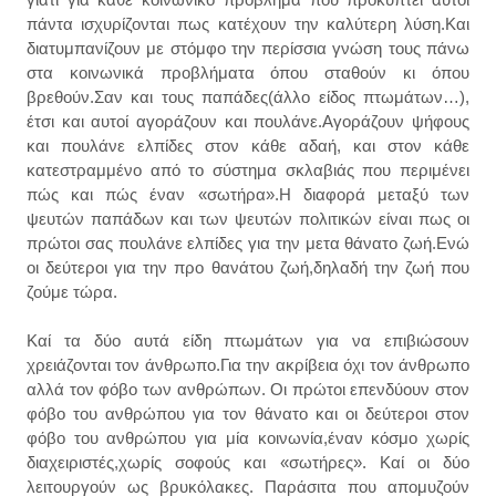
πάντα ισχυρίζονται πως κατέχουν την καλύτερη λύση.Και
διατυμπανίζουν με στόμφο την περίσσια γνώση τους πάνω
στα κοινωνικά προβλήματα όπου σταθούν κι όπου
βρεθούν.Σαν και τους παπάδες(άλλο είδος πτωμάτων…),
έτσι και αυτοί αγοράζουν και πουλάνε.Αγοράζουν ψήφους
και πουλάνε ελπίδες στον κάθε αδαή, και στον κάθε
κατεστραμμένο από το σύστημα σκλαβιάς που περιμένει
πώς και πώς έναν «σωτήρα».Η διαφορά μεταξύ των
ψευτών παπάδων και των ψευτών πολιτικών είναι πως οι
πρώτοι σας πουλάνε ελπίδες για την μετα θάνατο ζωή.Ενώ
οι δεύτεροι για την προ θανάτου ζωή,δηλαδή την ζωή που
ζούμε τώρα.
Καί τα δύο αυτά είδη πτωμάτων για να επιβιώσουν
χρειάζονται τον άνθρωπο.Για την ακρίβεια όχι τον άνθρωπο
αλλά τον φόβο των ανθρώπων. Οι πρώτοι επενδύουν στον
φόβο του ανθρώπου για τον θάνατο και οι δεύτεροι στον
φόβο του ανθρώπου για μία κοινωνία,έναν κόσμο χωρίς
διαχειριστές,χωρίς σοφούς και «σωτήρες». Καί οι δύο
λειτουργούν ως βρυκόλακες. Παράσιτα που απομυζούν