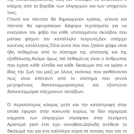
κόσμος από τα βαρίδια των ολιγαρχών και των υπηρετών
τους.
Γι’αυτό και πάντοτε θα δημιουργούν κρίσεις, γι’αυτό και
πάντοτε θα εφευρίσκουν διάφορα τεχνάσματα για να
ενισχύουν τον φόβο του κάθε υποταγμένου σκλάβου που
μάταια ψάχνει τον κατάλληλο λυτρωτή.Δεν υπάρχει
κανένας κατάλληλος.Όλοι αυτοί που σου ζητάνε ψήφο είναι
ήδη πεθαμένοι από το σύστημα της υποταγής και της
εξαθλίωσης.Ακόμα όμως πιό πεθαμένος είναι ο άνθρωπος
που έχασε κάθε ελπίδα και κάθε δικαίωμα στο να ορίσει ο
ίδιος την ζωή του μαζί με όλους εκείνους που αισθάνονται
πως είναι απέναντι από το σύστημα που γεννά
μετρημένους δισεκατομμυριούχους και εξοντώνει
δισεκατομμύρια σύγχρονων σκλάβων.
Ο περισσότερος κόσμος μετά και την καταστροφή στην
οποία έφεραν στην κοινωνία κυρίως τα δύο σιχαμερά
κόμματα των ολιγαρχών στράφηκε στην λεγόμενη
Αριστερά γιατί έτσι έχει συνηθίσει.Δηλαδή ανέθεσε το
δικαίωμά του για ένα καλύτερο αύριο σε αυτούς που του το