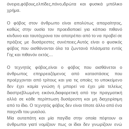
όνειρα,φόβους,ελπίδες,πόνο,ιδρώτα και φυσικά μπόλικο
χρήμα.
Ο φόβος στον άνθρωπο είναι απολύτως απαραίτητος,
καθώς στην ουσία τον προειδοποιεί για κάποιο πιθανό
κίνδυνο και ταυτόχρονα τον αποτρέπει από το να προβεί σε
πράξεις με δυσάρεστες συνέπειες.Αυτός είναι ο φυσικός
φόβος που αισθάνονται όλα τα ζωντανά πλάσματα εντός
Γης και πιθανόν εκτός…
Ο τεχνητός φόβος,είναι ο φόβος που αισθάνεται ο
άνθρωπος επηρρεαζόμενος από καταστάσεις που
προέρχονται από τρίτους και για τις οποίες το υποκείμενο
δεν έχει καμία γνώση ή μπορεί να έχει μία τελείως
διαστρεβλωμένη εικόνα,διαφορετική από την πραγματική
αλλά σε κάθε περίπτωση δυσάρεστη και μη διαχειρίσιμη
από το ίδιο. Ο τεχνητός φόβος δεν είναι τίποτε άλλο από ένα
παιχνίδι του μυαλού.
Μία αυταπάτη και μία παγίδα στην οποία πέφτουν οι
άνθρωποι γιατί νομίζουν πως οι ίδιοι δεν γνωρίζουν ενώ