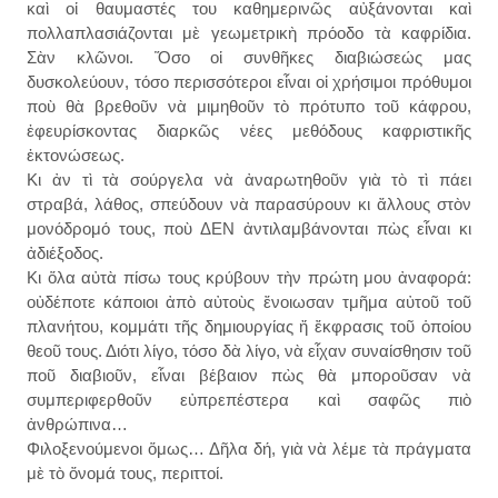
καὶ οἱ θαυμαστές του καθημερινῶς αὐξάνονται καὶ
πολλαπλασιάζονται μὲ γεωμετρικὴ πρόοδο τὰ καφρίδια.
Σὰν κλῶνοι. Ὅσο οἱ συνθῆκες διαβιώσεώς μας
δυσκολεύουν, τόσο περισσότεροι εἶναι οἱ χρήσιμοι πρόθυμοι
ποὺ θὰ βρεθοῦν νὰ μιμηθοῦν τὸ πρότυπο τοῦ κάφρου,
ἐφευρίσκοντας διαρκῶς νέες μεθόδους καφριστικῆς
ἐκτονώσεως.
Κι ἀν τὶ τὰ σούργελα νὰ ἀναρωτηθοῦν γιὰ τὸ τὶ πάει
στραβά, λάθος, σπεύδουν νὰ παρασύρουν κι ἄλλους στὸν
μονόδρομό τους, ποὺ ΔΕΝ ἀντιλαμβάνονται πὼς εἶναι κι
ἀδιέξοδος.
Κι ὅλα αὐτὰ πίσω τους κρύβουν τὴν πρώτη μου ἀναφορά:
οὐδέποτε κάποιοι ἀπὸ αὐτοὺς ἔνοιωσαν τμῆμα αὐτοῦ τοῦ
πλανήτου, κομμάτι τῆς δημιουργίας ἤ ἔκφρασις τοῦ ὁποίου
θεοῦ τους. Διότι λίγο, τόσο δὰ λίγο, νὰ εἶχαν συναίσθησιν τοῦ
ποῦ διαβιοῦν, εἶναι βέβαιον πὼς θὰ μποροῦσαν νὰ
συμπεριφερθοῦν εὐπρεπέστερα καὶ σαφῶς πιὸ
ἀνθρώπινα…
Φιλοξενούμενοι ὅμως… Δῆλα δή, γιὰ νὰ λέμε τὰ πράγματα
μὲ τὸ ὄνομά τους, περιττοί.