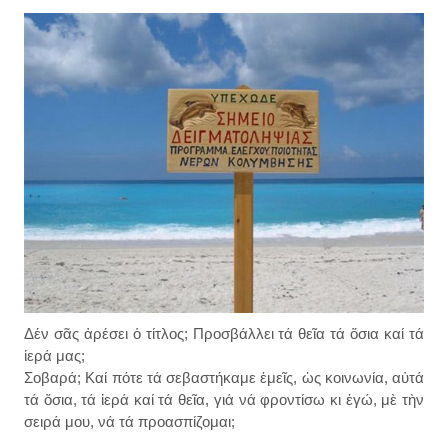
Δέν σᾶς ἀρέσει ὁ τίτλος; Προσβάλλει τά θεῖα τά ὅσια καί τά
ἱερά μας;
Σοβαρά; Καί πότε τά σεβαστήκαμε ἐμεῖς, ὡς κοινωνία, αὐτά
τά ὅσια, τά ἱερά καί τά θεῖα, γιά νά φροντίσω κι ἐγώ, μὲ τὴν
σειρά μου, νά τά προασπίζομαι;