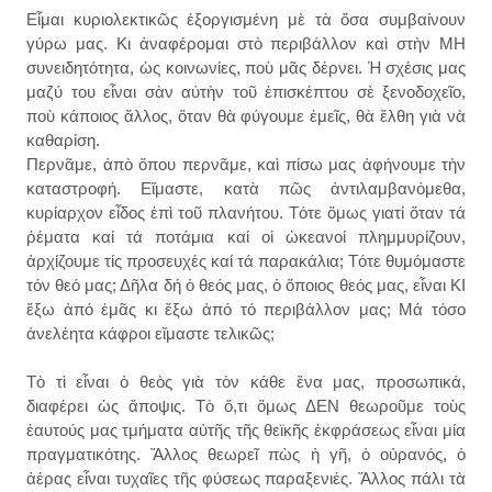
Εἶμαι κυριολεκτικῶς ἐξοργισμένη μὲ τὰ ὅσα συμβαίνουν
γύρω μας. Κι ἀναφέρομαι στὸ περιβάλλον καὶ στὴν ΜΗ
συνειδητότητα, ὡς κοινωνίες, ποὺ μᾶς δέρνει. Ἡ σχέσις μας
μαζύ του εἶναι σὰν αὐτὴν τοῦ ἐπισκέπτου σὲ ξενοδοχεῖο,
ποὺ κάποιος ἄλλος, ὅταν θὰ φύγουμε ἐμεῖς, θὰ ἔλθη γιὰ νὰ
καθαρίση.
Περνᾶμε, ἀπὸ ὅπου περνᾶμε, καὶ πίσω μας ἀφήνουμε τὴν
καταστροφή. Εἴμαστε, κατὰ πῶς ἀντιλαμβανόμεθα,
κυρίαρχον εἶδος ἐπὶ τοῦ πλανήτου. Τότε ὅμως γιατί ὅταν τά
ῥέματα καί τά ποτάμια καί οἱ ὠκεανοί πλημμυρίζουν,
ἀρχίζουμε τίς προσευχές καί τά παρακάλια; Τότε θυμόμαστε
τόν θεό μας; Δῆλα δή ὁ θεός μας, ὁ ὅποιος θεός μας, εἶναι ΚΙ
ἔξω ἀπό ἐμᾶς κι ἔξω ἀπό τό περιβάλλον μας; Μά τόσο
ἀνελέητα κάφροι εἴμαστε τελικῶς;
Τὸ τὶ εἶναι ὁ θεὸς γιὰ τὸν κάθε ἕνα μας, προσωπικά,
διαφέρει ὡς ἄποψις. Τὸ ὅ,τι ὅμως ΔΕΝ θεωροῦμε τοὺς
ἑαυτούς μας τμήματα αὐτῆς τῆς θεϊκῆς ἐκφράσεως εἶναι μία
πραγματικότης. Ἄλλος θεωρεῖ πὼς ἡ γῆ, ὁ οὐρανός, ὁ
ἀέρας εἶναι τυχαῖες τῆς φύσεως παραξενιές. Ἄλλος πάλι τὰ