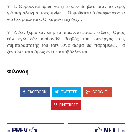
Υ.Γ.1. Θυμοῦνται ὅμως νὰ ζητήσουν βοήθεια ὅταν τὸ νερό,
γιὰ παράδειγμα, τοὺς πνίγει… Θυμοῦνται νὰ ἀναφωνήσουν
«ὤ θεέ μου» τότε. Οἱ καραγκιόζηδες…
Υ.Γ.2. Δὲν ξέρω ἐὰν ἔχῃ, καὶ ποιάν, ἔκφρασιν ὁ θεός. Ὅμως
ἐὰν ἐγὼ δὲν αἰσθανθῷ βοηθός του, συνεργός του,
συμπαραστάτης του τότε ξένο σῶμα θὰ παραμένω. Τὰ
ξένα σώματα ὅμως ἐνίοτε ἀποβάλλονται.
Φιλονόη
FACEBOOK
TWEETER
GOOGLE+
PINTEREST
« PREV
NEXT »