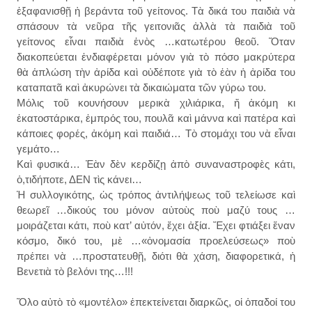
ἐξαφανισθῇ ἡ βεράντα τοῦ γείτονος. Τὰ δικά του παιδιὰ νὰ
σπάσουν τὰ νεῦρα τῆς γειτονιᾶς ἀλλὰ τὰ παιδιὰ τοῦ
γείτονος εἶναι παιδιὰ ἑνὸς …κατωτέρου θεοῦ. Ὅταν
διακοπεύεται ἐνδιαφέρεται μόνον γιὰ τὸ πόσο μακρύτερα
θὰ ἁπλώση τὴν ἀρίδα καὶ οὐδέποτε γιὰ τὸ ἐὰν ἡ ἀρίδα του
καταπατᾶ καὶ ἀκυρώνει τὰ δικαιώματα τῶν γύρω του.
Μόλις τοῦ κουνήσουν μερικὰ χιλιάρικα, ἤ ἀκόμη κι
ἑκατοστάρικα, ἐμπρός του, πουλᾶ καὶ μάννα καὶ πατέρα καὶ
κάποιες φορές, ἀκόμη καὶ παιδιά… Τὸ στομάχι του νὰ εἶναι
γεμάτο…
Καὶ φυσικά… Ἐὰν δὲν κερδίζῃ ἀπὸ συναναστροφὲς κάτι,
ὁ,τιδήποτε, ΔΕΝ τὶς κάνει…
Ἡ συλλογικότης, ὡς τρόπος ἀντιλήψεως τοῦ τελείωσε καὶ
θεωρεῖ …δικούς του μόνον αὐτοὺς ποὺ μαζύ τους …
μοιράζεται κάτι, ποὺ κατ’ αὐτόν, ἔχει ἀξία. Ἔχει φτιάξει ἕναν
κόσμο, δικό του, μὲ …«ὀνομασία προελεύσεως» ποὺ
πρέπει νὰ …προστατευθῇ, διότι θὰ χάση, διαφορετικά, ἡ
Βενετιὰ τὸ βελόνι της…!!!
Ὅλο αὐτὸ τὸ «μοντέλο» ἐπεκτείνεται διαρκῶς, οἱ ὁπαδοί του