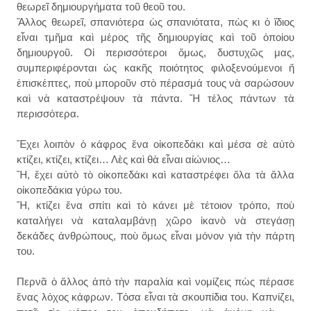
θεωρεῖ δημιουργήματα τοῦ θεοῦ του.
Ἄλλος θεωρεῖ, σπανιότερα ὡς σπανιότατα, πὼς κι ὁ ἴδιος
εἶναι τμῆμα καὶ μέρος τῆς δημιουργίας καὶ τοῦ ὁποίου
δημιουργοῦ. Οἱ περισσότεροι ὅμως, δυστυχῶς μας,
συμπεριφέρονται ὡς κακῆς ποιότητος φιλοξενούμενοι ἤ
ἐπισκέπτες, ποὺ μποροῦν στὸ πέρασμά τους νὰ σαρώσουν
καὶ νὰ καταστρέψουν τὰ πάντα. Ἤ τέλος πάντων τὰ
περισσότερα.
Ἔχει λοιπὸν ὁ κάφρος ἕνα οἰκοπεδάκι καὶ μέσα σὲ αὐτὸ
κτίζει, κτίζει, κτίζει… Λὲς καὶ θὰ εἶναι αἰώνιος…
Ἤ, ἔχει αὐτὸ τὸ οἰκοπεδάκι καὶ καταστρέφει ὅλα τὰ ἄλλα
οἰκοπεδάκια γύρω του.
Ἤ, κτίζει ἕνα σπίτι καὶ τὸ κάνει μὲ τέτοιον τρόπο, ποὺ
καταλήγει νὰ καταλαμβάνῃ χῶρο ἱκανὸ νὰ στεγάσῃ
δεκάδες ἀνθρώπους, ποὺ ὅμως εἶναι μόνον γιὰ τὴν πάρτη
του.
Περνᾶ ὁ ἄλλος ἀπὸ τὴν παραλία καὶ νομίζεις πὼς πέρασε
ἕνας λόχος κάφρων. Τόσα εἶναι τὰ σκουπίδια του. Καπνίζει,