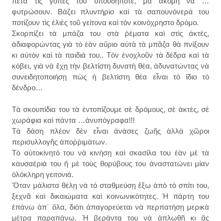
πετᾶ τὶς γόπες του ὁπουδήποτε, μὰ ἀκόμη νὰ …
φυτρώσουν. Βάζει πλυντήριο καὶ τὰ σαπουνόνερά του
ποτίζουν τὶς ἐλιὲς τοῦ γείτονα καὶ τὸν κοινόχρηστο δρόμο.
Σκορπίζει τὰ μπάζα του στὰ ῥέματα καὶ στὶς ἀκτές,
ἀδιαφορώντας γιὰ τὸ ἐὰν αὔριο αὐτὰ τὰ μπᾶζα θὰ πνίξουν
κι αὐτὸν καὶ τὰ παιδιά του.. Τὸν ἐνοχλοῦν τὰ δέδρα καὶ τὰ
κόβει, γιὰ νὰ ἔχῃ τὴν βελτίστη δυνατὴ θέα, ἀδυνατώντας νὰ
συνειδητοποιήσῃ πὼς ἡ βελτίστη θέα εἶναι τὸ ἴδιο τὸ
δένδρο…
Τὰ σκουπίδια του τὰ ἐντοπίζουμε σὲ δρόμους, σὲ ἀκτές, σὲ
χωράφια καὶ πάντα …ἀνυπόγραφα!!!
Τὰ δάση πλέον δὲν εἶναι ἀνάσες ζωῆς ἀλλὰ χῶροι
περισυλλογῆς ἀποῤῥιμάτων.
Τὸ αὐτοκίνητό του νὰ κινήσῃ καὶ σκασίλα του ἐὰν μὲ τὰ
καυσαέριά του ἤ μὲ τοὺς θορύβους του ἀναστατώνει μίαν
ὁλόκληρη γειτονιά.
Ὅταν μάλιστα θέλῃ νὰ τὸ σταθμεύσῃ ἔξω ἀπὸ τὸ σπίτι του,
ξεχνᾶ καὶ δικαιώματα καὶ κοινωνικότητες. Ἡ πάρτη του
ἐπάνω ἀπ΄ ὅλα, διότι ἀπαγορεύεται νὰ περπατήσῃ μερικὰ
μέτρα παραπάνω. Ἡ βεράντα του νὰ ἁπλωθῇ κι ἄς