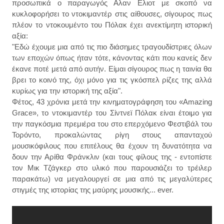
προσωπικά ο παραγωγός Αλαν Ελιοτ με σκοπό να
κυκλοφορήσει το ντοκιμαντέρ στις αίθουσες, σίγουρος πως
πλέον το ντοκουμέντο του Πόλακ έχει ανεκτίμητη ιστορική
αξία:
"Εδώ έχουμε μια από τις πιο διάσημες τραγουδίστριες όλων
των εποχών όπως ήταν τότε, κάνοντας κάτι που κανείς δεν
έκανε ποτέ μετά από αυτήν. Είμαι σίγουρος πως η ταινία θα
βρει το κοινό της, όχι μόνο για τις γκόσπελ ρίζες της αλλά
κυρίως για την ιστορική της αξία".
Φέτος, 43 χρόνια μετά την κινηματογράφηση του «Amazing
Grace», το ντοκιμαντέρ του Σίντνεϊ Πόλακ είναι έτοιμο για
την παγκόσμια πρεμιέρα του στο επερχόμενο Φεστιβάλ του
Τορόντο, προκαλώντας ρίγη στους απανταχού
μουσικόφιλους που επιτέλους θα έχουν τη δυνατότητα να
δουν την Αρίθα Φράνκλιν (και τους φίλους της - εντοπίστε
τον Μικ Τζάγκερ στο υλικό που παρουσιάζει το τρέιλερ
παρακάτω) να μεγαλουργεί σε μια από τις μεγαλύτερες
στιγμές της ιστορίας της μαύρης μουσικής... ever.