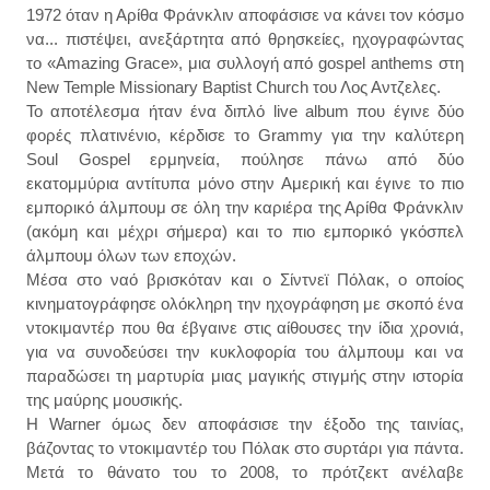
1972 όταν η Αρίθα Φράνκλιν αποφάσισε να κάνει τον κόσμο
να... πιστέψει, ανεξάρτητα από θρησκείες, ηχογραφώντας
το «Amazing Grace», μια συλλογή από gospel anthems στη
New Temple Missionary Baptist Church του Λος Αντζελες.
Το αποτέλεσμα ήταν ένα διπλό live album που έγινε δύο
φορές πλατινένιο, κέρδισε το Grammy για την καλύτερη
Soul Gospel ερμηνεία, πούλησε πάνω από δύο
εκατομμύρια αντίτυπα μόνο στην Αμερική και έγινε το πιο
εμπορικό άλμπουμ σε όλη την καριέρα της Αρίθα Φράνκλιν
(ακόμη και μέχρι σήμερα) και το πιο εμπορικό γκόσπελ
άλμπουμ όλων των εποχών.
Μέσα στο ναό βρισκόταν και ο Σίντνεϊ Πόλακ, ο οποίος
κινηματογράφησε ολόκληρη την ηχογράφηση με σκοπό ένα
ντοκιμαντέρ που θα έβγαινε στις αίθουσες την ίδια χρονιά,
για να συνοδεύσει την κυκλοφορία του άλμπουμ και να
παραδώσει τη μαρτυρία μιας μαγικής στιγμής στην ιστορία
της μαύρης μουσικής.
Η Warner όμως δεν αποφάσισε την έξοδο της ταινίας,
βάζοντας το ντοκιμαντέρ του Πόλακ στο συρτάρι για πάντα.
Μετά το θάνατο του το 2008, το πρότζεκτ ανέλαβε