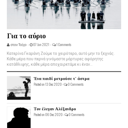
Για το αύριο
στον Τοίχο -
07 Jan 2021 -
1 Comments
Κατερίνα Γκαράνη Ζούμε το χειρότερο, αυτό μην το ξεχνάς.
Κάθε μέρα που περνά γινόμαστε μάρτυρες αφόρητης
κατάθλιψης, κάθε μέρα αποχαιρετάμε κι έναν...
Ένα παιδί μετρούσε τ' άστρα
Posted on 13 Dec 2020 -
0 Comments
Τον έλεγαν Αλέξανδρο
Posted on 06 Dec 2020 -
0 Comments