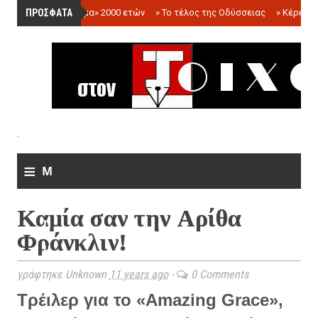
ΠΡΟΣΦΑΤΑ
»
«Ολόγραμμα» 2000 ετών
»
Το τέλος της Οδύσσειας
»
Κέρκωπ
.
≡
M
e
Καμία σαν την Αρίθα
n
Φράνκλιν!
u
γράφτηκε Unknown
11 years ago
-
0 Comments
Τρέιλερ για το «Amazing Grace»,