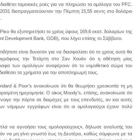
 διαθέτει ταμειακές ροές για να πληρώσει τα ομόλογα του PFC.
 2031 διαπραγματεύονταν την Πέμπτη 15,55 σεντς στο δολάριο
).
Ρίκο θα εξυπηρετήσει το χρέος ύψους 169,6 εκατ. δολαρίων της
nt Development Bank, GDB), που λήγει επίσης το Σάββατο.
ιδήποτε είναι δυνατό» για να διασφαλίσει ότι το χρέος αυτό θα
γράφους την Τετάρτη στο Σαν Χουάν ότι η αθέτηση μίας
ραφα των ομολόγων αναφέρουν ότι το νομοθετικό σώμα του
διαθέσει τα χρήματα για την αποπληρωμή τους.
andard & Poor’s ανακοίνωσε ότι θα θεωρήσει χρεοκοπία τη μη
σμένη ημερομηνία. Ο οίκος Moody’s, επίσης, ανακοίνωσε ότι
νοιγε την πόρτα σε διαμάχες με τους επενδυτές, αν και αυτές
ν νόμιμων εγγράφων είναι ότι οι ομολογιούχοι έχουν πολύ
λά να αγνοήσει τους ομολογιούχους», δήλωσε αναλυτής του
νόν να μη γίνει γνωστό έως τη Δευτέρα, καθώς σύμφωνα με τα