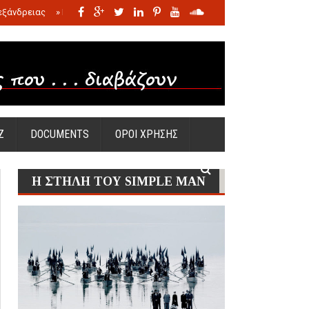
εξάνδρειας
»
Η σφαγή των νηπίων της Σάντας
»
Πώς προέκυψε η Ωραία
Ζ
DOCUMENTS
ΟΡΟΙ ΧΡΗΣΗΣ
Η ΣΤΗΛΗ ΤΟΥ SIMPLE MAN