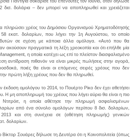
σία Παντίγια σοκάρισε του επενδυτές τον Ιούνιο, όταν δήλωσε
72 δισ. δολάρια – δεν μπορεί να αποπληρωθεί και χρειάζεται
 θα πληρώσει χρέος του Δημόσιου Οργανισμού Χρηματοδότησής
ς 58 εκατ. δολαρίων, που λήγει την 1η Αυγούστου, το οποίο
νδυτών σε σχέση με κάποια άλλα ομόλογα. «Αυτό που θα
ταν ακούσουν πραγματικά τη λέξη χρεοκοπία και ότι επήλθε μία
Management, η οποία κατέχει ως επί το πλείστον διασφαλισμένο
εση αντίδραση πιθανόν να είναι μικρές πωλήσεις στην αγορά,
σδοκά, ποιές θα είναι οι επόμενες σειρές χρέους που δεν
 την πρώτη λήξη χρέους που δεν θα πληρωθεί.
έκδοση ομολόγου το 2014, το Πουέρτο Ρίκο δεν έχει αθετήσει
. Η μη αποπληρωμή του χρέους που λήγει αύριο θα είναι η πιο
 Ντιτρόιτ, η οποία αθέτησε την πληρωμή ασφαλισμένων
ολαρίων από ένα σύνολο ομολόγων περίπου 8 δισ. δολαρίων,
 2013 και στη συνέχεια σε (αθέτηση πληρωμής) γενικών
ατ. δολαρίων.
 Βίκτορ Σουάρες δήλωσε τη Δευτέρα ότι η Κοινοπολιτεία (όπως