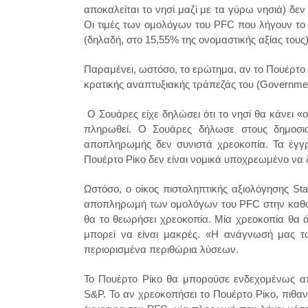
αποκαλείται το νησί μαζί με τα γύρω νησιά) δεν
Οι τιμές των ομολόγων του PFC που λήγουν το
(δηλαδή, στο 15,55% της ονομαστικής αξίας τους
Παραμένει, ωστόσο, το ερώτημα, αν το Πουέρτο 
κρατικής αναπτυξιακής τράπεζάς του (Governme
Ο Σουάρες είχε δηλώσει ότι το νησί θα κάνει «οτ
πληρωθεί. Ο Σουάρες δήλωσε στους δημοσιο
αποπληρωμής δεν συνιστά χρεοκοπία. Τα έγγ
Πουέρτο Ρίκο δεν είναι νομικά υποχρεωμένο να 
Ωστόσο, ο οίκος πιστοληπτικής αξιολόγησης St
αποπληρωμή των ομολόγων του PFC στην καθορι
θα το θεωρήσει χρεοκοπία. Μία χρεοκοπία θα ά
μπορεί να είναι μακρές. «Η ανάγνωσή μας τω
περιορισμένα περιθώρια λύσεων.
Το Πουέρτο Ρίκο θα μπορούσε ενδεχομένως απ
S&P. Το αν χρεοκοπήσει το Πουέρτο Ρίκο, πιθα