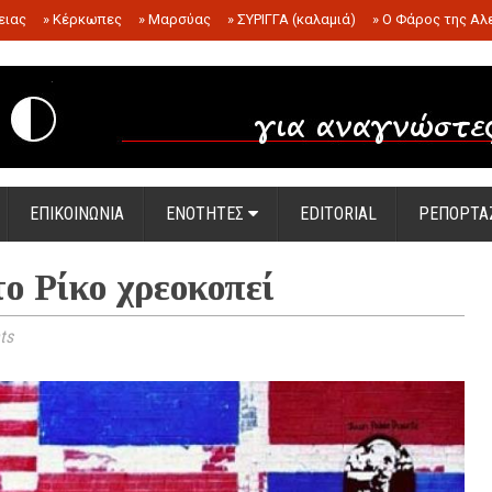
ειας
»
Κέρκωπες
»
Μαρσύας
»
ΣΥΡΙΓΓΑ (καλαμιά)
»
Ο Φάρος της Αλ
.
ΕΠΙΚΟΙΝΩΝΙΑ
ΕΝΟΤΗΤΕΣ
EDITORIAL
ΡΕΠΟΡΤΑ
ο Ρίκο χρεοκοπεί
ts