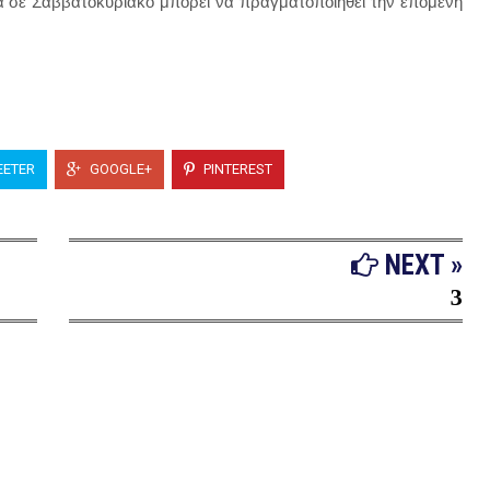
 σε Σαββατοκύριακο μπορεί να πραγματοποιηθεί την επόμενη
ETER
GOOGLE+
PINTEREST
NEXT »
3