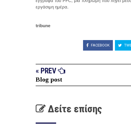
έγγραφα του PFC, μία πληρωμή που λήγει μέσα
εργάσιμη ημέρα.
tribune
FACEBOOK
TWE
« PREV
Blog post
Δείτε επίσης