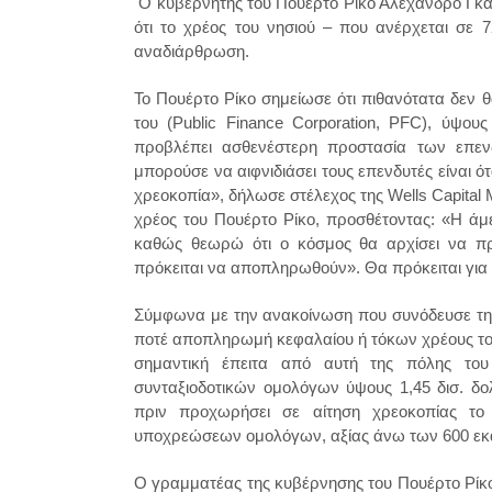
Ο κυβερνήτης του Πουέρτο Ρίκο Αλεχάνδρο Γκαρ
ότι το χρέος του νησιού – που ανέρχεται σε 
αναδιάρθρωση.
Το Πουέρτο Ρίκο σημείωσε ότι πιθανότατα δεν
του (Public Finance Corporation, PFC), ύψου
προβλέπει ασθενέστερη προστασία των επε
μπορούσε να αιφνιδιάσει τους επενδυτές είναι ό
χρεοκοπία», δήλωσε στέλεχος της Wells Capital 
χρέος του Πουέρτο Ρίκο, προσθέτοντας: «Η άμ
καθώς θεωρώ ότι ο κόσμος θα αρχίσει να προ
πρόκειται να αποπληρωθούν». Θα πρόκειται για
Σύμφωνα με την ανακοίνωση που συνόδευσε την 
ποτέ αποπληρωμή κεφαλαίου ή τόκων χρέους του
σημαντική έπειτα από αυτή της πόλης του
συνταξιοδοτικών ομολόγων ύψους 1,45 δισ. δ
πριν προχωρήσει σε αίτηση χρεοκοπίας το
υποχρεώσεων ομολόγων, αξίας άνω των 600 εκ
Ο γραμματέας της κυβέρνησης του Πουέρτο Ρίκο