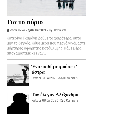
Για το αύριο
στον Τοίχο -
07 Jan 2021 -
1 Comments
Κατερίνα Γκαράνη Ζούμε το χειρότερο, αυτό
μην το ξεχνάς. Κάθε μέρα που περνά γινόμαστε
μάρτυρες αφόρητης κατάθλιψης, κάθε μέρα
αποχαιρετάμε κι έναν...
Ένα παιδί μετρούσε τ'
άστρα
Posted on 13 Dec 2020 -
0 Comments
Τον έλεγαν Αλέξανδρο
Posted on 06 Dec 2020 -
0 Comments