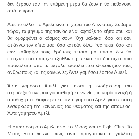
δεν ξέρουν εάν την επόμενη μέρα θα ζουν ή θα πεθάνουν
από το κρύο.
Άσε το άλλο. Το Αμελί είναι η χαρά του Ατενίστας. Σοβαρά
τώρα, το μήνυμα της ταινίας είναι «φτιάξε το κήπο σου και
θα ομορφύνει ο κόσμος σου». Όχι μαλάκα, όσο και εάν
φτιάχνω τον κήπο μου, όσο και εάν δίνω free hugs, όσο και
εάν καθαρίζω τους δρόμους τίποτα μα τίποτα δεν θα
φτιαχτεί όσο υπάρχει εξαθλίωση, πείνα και δυστυχία που
προκαλείται από τα μεγάλα κεφάλια που εξουσιάζουν τους
ανθρώπους και τις κοινωνίες. Άντε γαμήσου λοιπόν Αμελί.
Άντε γαμήσου Αμελί γιατί είσαι η ενσάρκωση του
ακροδεξιού ονείρου για καθαρή κοινωνία ,με καμία ανοχή ή
αποδοχή στο διαφοερετικό, άντε γαμήσου Αμελί γιατί είσαι η
ενσάρκωση της κοινωνίας του θεάματος και της απάθειας.
Άντε γαμήσου Αμελί.
Η απάντηση στο Αμελί είναι το Μίσος και το Fight Club. Το
Μίσος γιατί δείχνει πως είναι πραγματικά η γαλλική