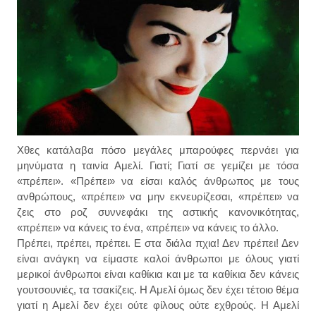
Χθες κατάλαβα πόσο μεγάλες μπαρούφες περνάει για
μηνύματα η ταινία Αμελί. Γιατί; Γιατί σε γεμίζει με τόσα
«πρέπει». «Πρέπει» να είσαι καλός άνθρωπος με τους
ανθρώπους, «πρέπει» να μην εκνευρίζεσαι, «πρέπει» να
ζεις στο ροζ συννεφάκι της αστικής κανονικότητας,
«πρέπει» να κάνεις το ένα, «πρέπει» να κάνεις το άλλο.
Πρέπει, πρέπει, πρέπει. Ε στα διάλα πχια! Δεν πρέπει! Δεν
είναι ανάγκη να είμαστε καλοί άνθρωποι με όλους γιατί
μερικοί άνθρωποι είναι καθίκια και με τα καθίκια δεν κάνεις
γουτσουνιές, τα τσακίζεις. Η Αμελί όμως δεν έχει τέτοιο θέμα
γιατί η Αμελί δεν έχει ούτε φίλους ούτε εχθρούς. Η Αμελί