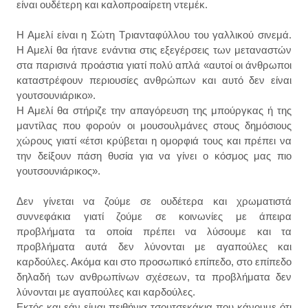
είναι ουδέτερη και καλοπροαίρετη ντεμέκ.
Η Αμελί είναι η Σώτη Τριανταφύλλου του γαλλικού σινεμά.
Η Αμελί θα ήτανε ενάντια στις εξεγέρσεις των μεταναστών
στα παρισινά προάστια γιατί πολύ απλά «αυτοί οι άνθρωποι
καταστρέφουν περιουσίες ανθρώπων και αυτό δεν είναι
γουτσουνιάρικο».
Η Αμελί θα στήριζε την απαγόρευση της μπούργκας ή της
μαντίλας που φορούν οι μουσουλμάνες στους δημόσιους
χώρους γιατί «έτσι κρύβεται η ομορφιά τους και πρέπει να
την δείξουν πάση θυσία για να γίνει ο κόσμος μας πιο
γουτσουνιάρικος».
Δεν γίνεται να ζούμε σε ουδέτερα και χρωματιστά
συννεφάκια γιατί ζούμε σε κοινωνίες με άπειρα
προβλήματα τα οποία πρέπει να λύσουμε και τα
προβλήματα αυτά δεν λύνονται με αγαπούλες και
καρδούλες. Ακόμα και στο προσωπικό επίπεδο, στο επίπεδο
δηλαδή των ανθρωπίνων σχέσεων, τα προβλήματα δεν
λύνονται με αγαπούλες και καρδούλες.
Εκτός και εάν είμαι πειθήνια τσουτσεκάκια που κάνουμε ότι