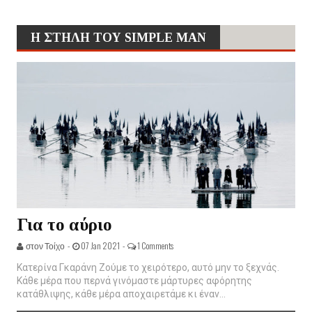
Η ΣΤΗΛΗ ΤΟΥ SIMPLE MAN
Για το αύριο
στον Τοίχο -
07 Jan 2021 -
1 Comments
Κατερίνα Γκαράνη Ζούμε το χειρότερο, αυτό μην το ξεχνάς.
Κάθε μέρα που περνά γινόμαστε μάρτυρες αφόρητης
κατάθλιψης, κάθε μέρα αποχαιρετάμε κι έναν...