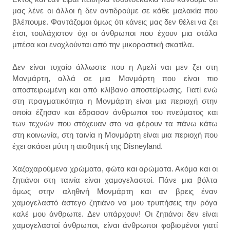
μας λένε οι άλλοι ή δεν αντιδρούμε σε κάθε μαλακία που
βλέπουμε. Φαντάζομαι όμως ότι κάνεις μας δεν θέλει να ζει
έτσι, τουλάχιστον όχι οι άνθρωποι που έχουν μια στάλα
μπέσα και ενοχλούνται από την μικοραστική σκατίλα.
Δεν είναι τυχαίο άλλωστε που η Αμελί ναι μεν ζει στη
Μονμάρτη, αλλά σε μια Μονμάρτη που είναι πιο
αποστειρωμένη και από κλίβανο αποστείρωσης. Γιατί ενώ
στη πραγματικότητα η Μονμάρτη είναι μια περιοχή στην
οποία έζησαν και έδρασαν άνθρωποι του πνεύματος και
των τεχνών που στόχευαν στο να φέρουν τα πάνω κάτω
στη κοινωνία, στη ταινία η Μονμάρτη είναι μια περιοχή που
έχει σκάσει μύτη η αισθητική της Disneyland.
Χαζοχαρούμενα χρώματα, φώτα και αρώματα. Ακόμα και οι
ζητιάνοι στη ταινία είναι χαμογελαστοί. Πάνε μια βόλτα
όμως στην αληθινή Μονμάρτη και αν βρεις έναν
χαμογελαστό άστεγο ζητιάνο να μου τρυπήσεις την ρόγα
καλέ μου άνθρωπε. Δεν υπάρχουν! Οι ζητιάνοι δεν είναι
χαμογελαστοί άνθρωποι, είναι άνθρωποι φοβισμένοι γιατί