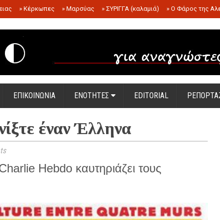
ειας
»
Κέρκωπες
»
Μαρσύας
»
ΣΥΡΙΓΓΑ (καλαμιά)
»
Ο Φάρος της Αλ
.
ΕΠΙΚΟΙΝΩΝΙΑ
ΕΝΟΤΗΤΕΣ
EDITORIAL
ΡΕΠΟΡΤΑ
νίξτε έναν Έλληνα
ts
Charlie Hebdo καυτηριάζει τους