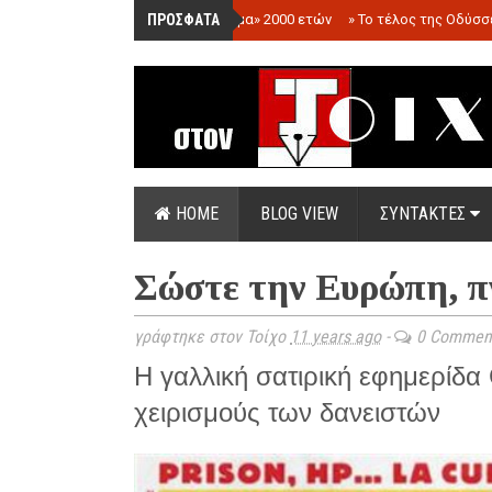
ΠΡΟΣΦΑΤΑ
»
«Ολόγραμμα» 2000 ετών
»
Το τέλος της Οδύσσ
HOME
BLOG VIEW
ΣΥΝΤΑΚΤΕΣ
Σώστε την Ευρώπη, π
γράφτηκε στον Τοίχο
11 years ago
-
0 Commen
Η γαλλική σατιρική εφημερίδα 
χειρισμούς των δανειστών