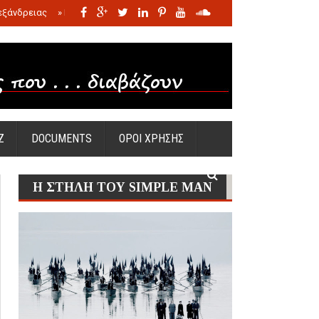
εξάνδρειας
»
Η σφαγή των νηπίων της Σάντας
»
Πώς προέκυψε η Ωραία
Ζ
DOCUMENTS
ΟΡΟΙ ΧΡΗΣΗΣ
Η ΣΤΗΛΗ ΤΟΥ SIMPLE MAN