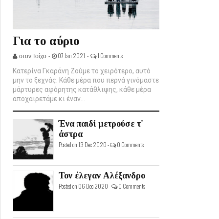
Για το αύριο
στον Τοίχο -
07 Jan 2021 -
1 Comments
Κατερίνα Γκαράνη Ζούμε το χειρότερο, αυτό
μην το ξεχνάς. Κάθε μέρα που περνά γινόμαστε
μάρτυρες αφόρητης κατάθλιψης, κάθε μέρα
αποχαιρετάμε κι έναν...
Ένα παιδί μετρούσε τ'
άστρα
Posted on 13 Dec 2020 -
0 Comments
Τον έλεγαν Αλέξανδρο
Posted on 06 Dec 2020 -
0 Comments