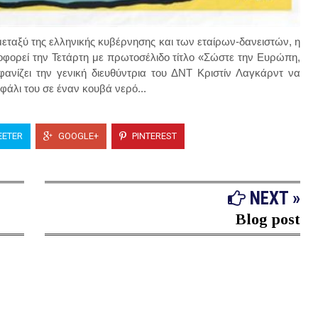
ταξύ της ελληνικής κυβέρνησης και των εταίρων-δανειστών, η
λοφορεί την Τετάρτη με πρωτοσέλιδο τίτλο «Σώστε την Ευρώπη,
ανίζει την γενική διευθύντρια του ΔΝΤ Κριστίν Λαγκάρντ να
εφάλι του σε έναν κουβά νερό...
ETER
GOOGLE+
PINTEREST
NEXT »
Blog post