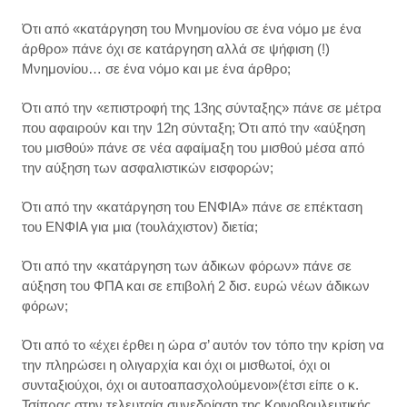
Ότι από «κατάργηση του Μνημονίου σε ένα νόμο με ένα
άρθρο» πάνε όχι σε κατάργηση αλλά σε ψήφιση (!)
Μνημονίου… σε ένα νόμο και με ένα άρθρο;
Ότι από την «επιστροφή της 13ης σύνταξης» πάνε σε μέτρα
που αφαιρούν και την 12η σύνταξη; Ότι από την «αύξηση
του μισθού» πάνε σε νέα αφαίμαξη του μισθού μέσα από
την αύξηση των ασφαλιστικών εισφορών;
Ότι από την «κατάργηση του ΕΝΦΙΑ» πάνε σε επέκταση
του ΕΝΦΙΑ για μια (τουλάχιστον) διετία;
Ότι από την «κατάργηση των άδικων φόρων» πάνε σε
αύξηση του ΦΠΑ και σε επιβολή 2 δισ. ευρώ νέων άδικων
φόρων;
Ότι από το «έχει έρθει η ώρα σ’ αυτόν τον τόπο την κρίση να
την πληρώσει η ολιγαρχία και όχι οι μισθωτοί, όχι οι
συνταξιούχοι, όχι οι αυτοαπασχολούμενοι»(έτσι είπε ο κ.
Τσίπρας στην τελευταία συνεδρίαση της Κοινοβουλευτικής