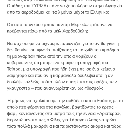
Ομάδας του ΣΥΡΙΖΑ) πάνε να ξεπουλήσουν στην ολιγαρχία
από τα αεροδρόμια και τα λιμάνια μέχρι το Ελληνικό;
Ότι από τα «γκόου μπακ μαντάμ Μέρκελ» φτάσανε να
κρύβονται πίσω από τα μέιλ Χαρδούβελη;
Να αρχίσουμε να ρίχνουμε πασιέντζες για το αν θα γίνει ή
δεν θα γίνει συμφωνία, παίζοντας το παιχνίδι του «μάδησα
τη μαργαρίτα» πίσω από την οποία νομίζουν οι
κυβερνώντες ότι μπορεί να κρυφτεί η υπογραφή του
Τσίπρα, μια υπογραφή που ήδη έχει μπει σε ένα κείμενο
λαιμητόμο και που αν η καρμανιόλα δουλέψει έτσι ή αν
δουλέψει αλλιώς, τούτο πλέον επαφίεται στις ορέξεις των
γκάνγκστερ – που αναγνωρίστηκαν ως «θεσμοί»;
Ή μήπως να σχολιάσουμε την αυθάδεια και το θράσος με το
οποίο περιφέρονται στα κανάλια, βαφτίζοντας το κρέας –
ψάρι, κονταίνοντας στα μέτρα τους την έννοια «Αριστερά»,
διερωτώμενοι όπως ο Φίλης γιατί άραγε ο λαός να τρώει
τόσα πολλά μακαρόνια και παριστάνοντας ακόμα και τώρα