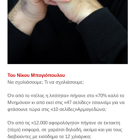
Του Νίκου Μπογιόπουλου
Να σχολιάσουμε; Τι να σχολιάσουμε;
Ότι από το «τέλος η λιτότητα» πήγανε στο «70% καλό το
Μνημόνιο» κι από εκεί στις «47 σελίδες» τσουνάμι για να
φτάσουνε τώρα στις «10 σελίδες»Αρμαγεδώνα;
Ότι από τις «12.000 αφορολόγητο» πήγανε σε έκτακτη
(τάχα) εισφορά, σε χαράτσι δηλαδή, ακόμα και για τους
διαβιούντες με εισόδημα τα 12 χιλιάρικα;