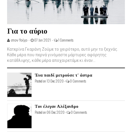
Για το αύριο
στον Τοίχο -
07 Jan 2021 -
1 Comments
Κατερίνα Γκαράνη Ζούμε το χειρότερο, αυτό μην το ξεχνάς.
Κάθε μέρα που περνά γινόμαστε μάρτυρες αφόρητης
κατάθλιψης, κάθε μέρα αποχαιρετάμε κι έναν...
Ένα παιδί μετρούσε τ' άστρα
Posted on 13 Dec 2020 -
0 Comments
Τον έλεγαν Αλέξανδρο
Posted on 06 Dec 2020 -
0 Comments