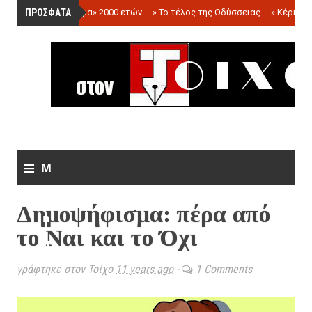
ΠΡΟΣΦΑΤΑ
»
«Ολόγραμμα» 2000 ετών
»
Το τέλος της Οδύσσειας
»
Κέρκωπ
.
≡
M
e
Δημοψήφισμα: πέρα από
n
το Ναι και το Όχι
u
γράφτηκε στον Τοίχο
11 years ago
-
1 Comments