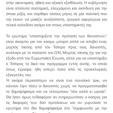
στην οικονομική, ηθική και αξιακή εξαθλίωση. Η κυβέρνηση
είναι απόλυτα συστημική, ελεγχόμενη και ακίνδυνη για την
όποια ρήξη, και σύρθηκε τόσους μήνες σε μία πολιτική που
την έκανε να μοιάζει αναξιόπιστη, τραγικά αφερέγγυα και
τελικά ανέκδοτο ακόμα και στους υποστηρικτές της.
Το ερώτημα "υποστηρίζετε την πρόταση των δανειστών;"
είναι άκαρπο για τον κόσμο, μπορεί απλά να αποβεί ένας
μοχλός πίεσης από τον Τσίπρα προς τους δανειστές,
ανάλογα με το ποσοστό του ΟΧΙ. Μοχλός πίεσης όχι για την
έξοδο από την Ευρωπαϊκή Ένωση, αλλά για να υποστηρίξει
ο Τσίπρας το δικό του πρόγραμμα εντός αυτής, το οποίο
όπως έγραψα, ήδη απέχει πολύ από τις προεκλογικές
εξαγγελίες του.
Ή ακόμα περισσότερο να είναι ένα συνολικό τρικ, να
κάνουν λίγο πίσω οι δανειστές χωρίς να πραγματοποιηθεί
το δημοψήφισμα και να τελειώσουν "όλα καλά κι ωραία".
Θα ήταν όμως ενδιαφέρον αν ενημερωνόταν ο κόσμος για
τις διαφορές των δύο προτάσεων και αν γυρνούσε το
ερώτημα στο ίδιο δημοψήφισμα στο "συμφωνείτε με την