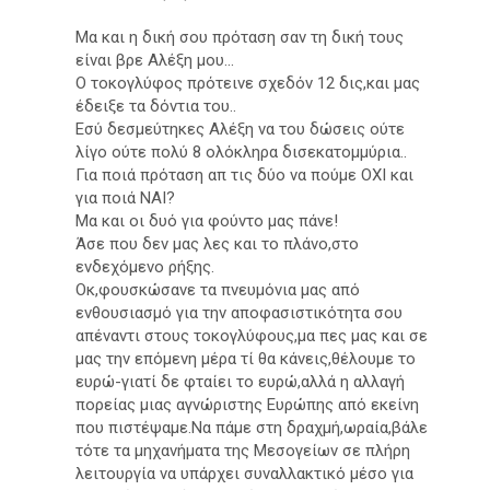
Μα και η δική σου πρόταση σαν τη δική τους
είναι βρε Αλέξη μου...
Ο τοκογλύφος πρότεινε σχεδόν 12 δις,και μας
έδειξε τα δόντια του..
Εσύ δεσμεύτηκες Αλέξη να του δώσεις ούτε
λίγο ούτε πολύ 8 ολόκληρα δισεκατομμύρια..
Για ποιά πρόταση απ τις δύο να πούμε ΟΧΙ και
για ποιά ΝΑΙ?
Μα και οι δυό για φούντο μας πάνε!
Άσε που δεν μας λες και το πλάνο,στο
ενδεχόμενο ρήξης.
Οκ,φουσκώσανε τα πνευμόνια μας από
ενθουσιασμό για την αποφασιστικότητα σου
απέναντι στους τοκογλύφους,μα πες μας και σε
μας την επόμενη μέρα τί θα κάνεις,θέλουμε το
ευρώ-γιατί δε φταίει το ευρώ,αλλά η αλλαγή
πορείας μιας αγνώριστης Ευρώπης από εκείνη
που πιστέψαμε.Να πάμε στη δραχμή,ωραία,βάλε
τότε τα μηχανήματα της Μεσογείων σε πλήρη
λειτουργία να υπάρχει συναλλακτικό μέσο για