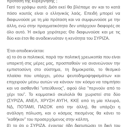
πρόταση της κυβέρνησης";
Γιατί το γράφω αυτό; Διότι εκεί θα βλέπαμε αν και το κατά
πόσο κουτός είναι ο ελληνικός λαός. Επειδή μπορεί να
διαφωνούσε με τη μία πρόταση και να συμφωνούσε με την
άλλη, ενώ στην πραγματικότητα δεν υπάρχουν διαφορές σε
όλο αυτό. Ή ακόμα χειρότερα; Θα διαφωνούσε και με τις
δύο και έτσι θα αναδεικνυόταν η κενότητα του ΣΥΡΙΖΑ.
Έτσι αποδεικνύεται:
α) το ότι οι πολιτικοί, παρά την πολιτική χρεωκοπία που είναι
υπαρκτή στις μέρες μας, προσπαθούν να ανανεώνουν την
εμπιστοσύνη στο σύστημα, τη δημοκρατία, το θεσμικό
πλαίσιο που υπάρχει, μέσω ψευτοδημοψηφισμάτων και
επιχειρούν μέσω αυτών να κάνουν τον κόσμο να τσιμπήσει
και να αισθανθεί "υπεύθυνος", αφού όλα "περνούν από το
χέρι του". Το κομματικό σκυλολόι θα χωριστεί στα δύο
(ΣΥΡΙΖΑ, ΑΝΕΛ, ΧΡΥΣΗ ΑΥΓΗ, ΚΚΕ από τη μία πλευρά,
ΝΔ, ΠΟΤΑΜΙ, ΠΑΣΟΚ από την άλλη), θα υπάρξει η
ανάλογη πόλωση, και ο κόσμος πιεσμένος θα κάνει το
"καθήκον" του προσερχόμενος στην κάλπη,
β) το ότι ο ΣΥΡΙΖΑ, έχοντας ήδη διατυπώσει τη δική του