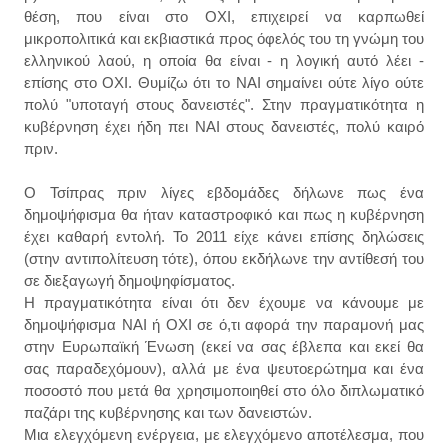
θέση, που είναι στο ΟΧΙ, επιχειρεί να καρπωθεί
μικροπολιτικά και εκβιαστικά προς όφελός του τη γνώμη του
ελληνικού λαού, η οποία θα είναι - η λογική αυτό λέει -
επίσης στο ΟΧΙ. Θυμίζω ότι το ΝΑΙ σημαίνει ούτε λίγο ούτε
πολύ "υποταγή στους δανειστές". Στην πραγματικότητα η
κυβέρνηση έχει ήδη πει ΝΑΙ στους δανειστές, πολύ καιρό
πριν.
Ο Τσίπρας πριν λίγες εβδομάδες δήλωνε πως ένα
δημοψήφισμα θα ήταν καταστροφικό και πως η κυβέρνηση
έχει καθαρή εντολή. Το 2011 είχε κάνει επίσης δηλώσεις
(στην αντιπολίτευση τότε), όπου εκδήλωνε την αντίθεσή του
σε διεξαγωγή δημοψηφίσματος.
Η πραγματικότητα είναι ότι δεν έχουμε να κάνουμε με
δημοψήφισμα ΝΑΙ ή ΟΧΙ σε ό,τι αφορά την παραμονή μας
στην Ευρωπαϊκή Ένωση (εκεί να σας έβλεπα και εκεί θα
σας παραδεχόμουν), αλλά με ένα ψευτοερώτημα και ένα
ποσοστό που μετά θα χρησιμοποιηθεί στο όλο διπλωματικό
παζάρι της κυβέρνησης και των δανειστών.
Μια ελεγχόμενη ενέργεια, με ελεγχόμενο αποτέλεσμα, που