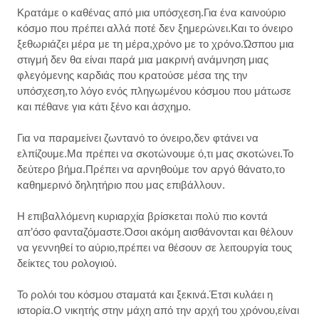
Kρατάμε ο καθένας από μια υπόσχεση.Για ένα καινούριο
κόσμο που πρέπει αλλά ποτέ δεν ξημερώνει.Και το όνειρο
ξεθωριάζει μέρα με τη μέρα,χρόνο με το χρόνο.Ώσπου μια
στιγμή δεν θα είναι παρά μια μακρινή ανάμνηση μιας
φλεγόμενης καρδιάς που κρατούσε μέσα της την
υπόσχεση,το λόγο ενός πληγωμένου κόσμου που μάτωσε
και πέθανε για κάτι ξένο και άσχημο.
Για να παραμείνει ζωντανό το όνειρο,δεν φτάνει να
ελπίζουμε.Μα πρέπει να σκοτώνουμε ό,τι μας σκοτώνει.Το
δεύτερο βήμα.Πρέπει να αρνηθούμε τον αργό θάνατο,το
καθημερινό δηλητήριο που μας επιβάλλουν.
Η επιβαλλόμενη κυριαρχία βρίσκεται πολύ πιο κοντά
απ’όσο φανταζόμαστε.Όσοι ακόμη αισθάνονται και θέλουν
να γεννηθεί το αύριο,πρέπει να θέσουν σε λειτουργία τους
δείκτες του ρολογιού.
Το ρολόι του κόσμου σταματά και ξεκινά.Έτσι κυλάει η
ιστορία.Ο νικητής στην μάχη από την αρχή του χρόνου,είναι