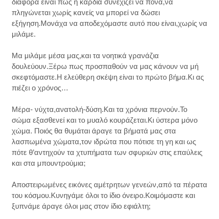
διαφορά είναι πως η καρδιά συνεχίζει να πονά,να
πληγώνεται χωρίς κανείς να μπορεί να δώσει
εξήγηση.Μονάχα να αποδεχόμαστε αυτό που είναι,χωρίς να
μιλάμε.
Μα μιλάμε μέσα μας,και τα νοητικά γρανάζια
δουλεύουν.Ξέρω πως προσπαθούν να μας κάνουν να μή
σκεφτόμαστε.Η ελεύθερη σκέψη είναι το πρώτο βήμα.Κι ας
πιέζει ο χρόνος…
Μέρα- νύχτα,ανατολή-δύση.Και τα χρόνια περνούν.Το
σώμα εξασθενεί και το μυαλό κουράζεται.Κι ύστερα μόνο
χώμα. Ποιός θα θυμάται άραγε τα βήματά μας στα
λασπωμένα χώματα,τον ιδρώτα που πότισε τη γη και ως
πότε θ’αντηχούν τα χτυπήματα των σφυριών στις επαύλεις
και στα μπουντρούμια;
Αποστειρωμένες εικόνες αμέτρητων γενεών,από τα πέρατα
του κόσμου.Κυνηγάμε όλοι το ίδιο όνειρο.Κοιμόμαστε και
ξυπνάμε άραγε όλοι μας στον ίδιο εφιάλτη;