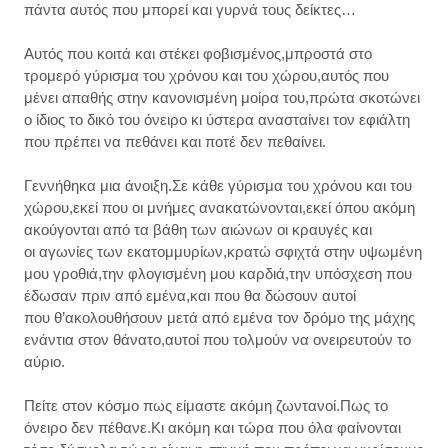
πάντα αυτός που μπορεί και γυρνά τους δείκτες…
Αυτός που κοιτά και στέκει φοβισμένος,μπροστά στο
τρομερό γύρισμα του χρόνου και του χώρου,αυτός που
μένει απαθής στην κανονισμένη μοίρα του,πρώτα σκοτώνει
ο ίδιος το δικό του όνειρο κι ύστερα ανασταίνει τον εφιάλτη
που πρέπει να πεθάνει και ποτέ δεν πεθαίνει.
Γεννήθηκα μια άνοιξη.Σε κάθε γύρισμα του χρόνου και του
χώρου,εκεί που οι μνήμες ανακατώνονται,εκεί όπου ακόμη
ακούγονται από τα βάθη των αιώνων οι κραυγές και
οι αγωνίες των εκατομμυρίων,κρατώ σφιχτά στην υψωμένη
μου γροθιά,την φλογισμένη μου καρδιά,την υπόσχεση που
έδωσαν πριν από εμένα,και που θα δώσουν αυτοί
που θ’ακολουθήσουν μετά από εμένα τον δρόμο της μάχης
ενάντια στον θάνατο,αυτοί που τολμούν να ονειρευτούν το
αύριο.
Πείτε στον κόσμο πως είμαστε ακόμη ζωντανοί.Πως το
όνειρο δεν πέθανε.Κι ακόμη και τώρα που όλα φαίνονται