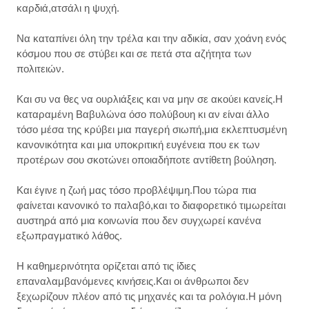
καρδιά,ατσάλι η ψυχή.
Να καταπίνει όλη την τρέλα και την αδικία, σαν χοάνη ενός
κόσμου που σε στύβει και σε πετά στα αζήτητα των
πολιτειών.
Και συ να θες να ουρλιάξεις και να μην σε ακούει κανείς.Η
καταραμένη Βαβυλώνα όσο πολύβουη κι αν είναι άλλο
τόσο μέσα της κρύβει μια παγερή σιωπή,μια εκλεπτυσμένη
κανονικότητα και μια υποκριτική ευγένεια που εκ των
προτέρων σου σκοτώνει οποιαδήποτε αντίθετη βούληση.
Και έγινε η ζωή μας τόσο προβλέψιμη.Που τώρα πια
φαίνεται κανονικό το παλαβό,και το διαφορετικό τιμωρείται
αυστηρά από μια κοινωνία που δεν συγχωρεί κανένα
εξωπραγματικό λάθος.
Η καθημερινότητα ορίζεται από τις ίδιες
επαναλαμβανόμενες κινήσεις.Και οι άνθρωποι δεν
ξεχωρίζουν πλέον από τις μηχανές και τα ρολόγια.Η μόνη