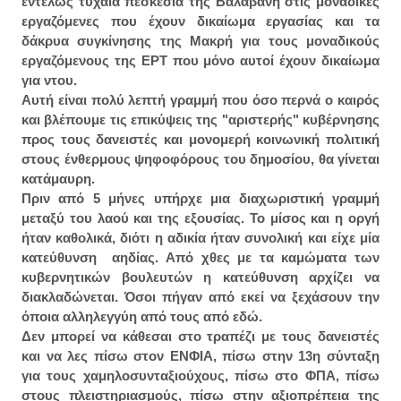
εντελώς τυχαία πεσκέσια της Βαλαβάνη στις μοναδικές
εργαζόμενες που έχουν δικαίωμα εργασίας και τα
δάκρυα συγκίνησης της Μακρή για τους μοναδικούς
εργαζόμενους της ΕΡΤ που μόνο αυτοί έχουν δικαίωμα
για ντου.
Αυτή είναι πολύ λεπτή γραμμή που όσο περνά ο καιρός
και βλέπουμε τις επικύψεις της "αριστερής" κυβέρνησης
προς τους δανειστές και μονομερή κοινωνική πολιτική
στους ένθερμους ψηφοφόρους του δημοσίου, θα γίνεται
κατάμαυρη.
Πριν από 5 μήνες υπήρχε μια διαχωριστική γραμμή
μεταξύ του λαού και της εξουσίας. Το μίσος και η οργή
ήταν καθολικά, διότι η αδικία ήταν συνολική και είχε μία
κατεύθυνση αηδίας. Από χθες με τα καμώματα των
κυβερνητικών βουλευτών η κατεύθυνση αρχίζει να
διακλαδώνεται. Όσοι πήγαν από εκεί να ξεχάσουν την
όποια αλληλεγγύη από τους από εδώ.
Δεν μπορεί να κάθεσαι στο τραπέζι με τους δανειστές
και να λες πίσω στον ΕΝΦΙΑ, πίσω στην 13η σύνταξη
για τους χαμηλοσυνταξιούχους, πίσω στο ΦΠΑ, πίσω
στους πλειστηριασμούς, πίσω στην αξιοπρέπεια της