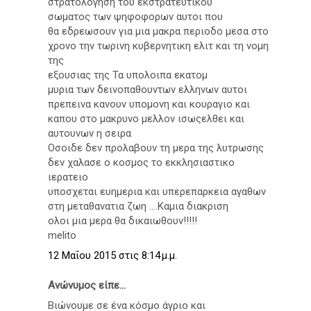
στρατολογηση του εκστρατευτικου
σωματος των ψηφοφορων αυτοι που
θα εδρεωσουν για μια μακρα περιοδο μεσα στο
χρονο την τωρινη κυβερνητικη ελιτ και τη νομη
της
εξουσιας της Τα υπολοιπα εκατομ
μυρια των δεινοπαθουντων ελληνων αυτοι
πρεπεινα κανουν υπομονη και κουραγιο και
καπου στο μακρυνο μελλον ισωςελθει και
αυτουνων η σειρα
Οσοιδε δεν προλαβουν τη μερα της λυτρωσης
δεν χαλασε ο κοσμος το εκκλησιαστικο
ιερατειο
υποσχεται ευημερια και υπερεπαρκεια αγαθων
στη μεταθανατια ζωη ....Καμια διακριση
ολοι μια μερα θα δικαιωθουν!!!!!
melito
12 Μαΐου 2015 στις 8:14 μ.μ.
Ανώνυμος είπε...
Βιώνουμε σε ένα κόσμο άγριο και