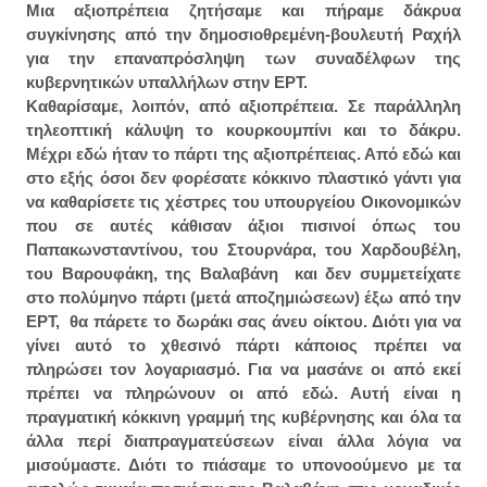
Μια αξιοπρέπεια ζητήσαμε και πήραμε δάκρυα
συγκίνησης από την δημοσιοθρεμένη-βουλευτή Ραχήλ
για την επαναπρόσληψη των συναδέλφων της
κυβερνητικών υπαλλήλων στην ΕΡΤ.
Καθαρίσαμε, λοιπόν, από αξιοπρέπεια. Σε παράλληλη
τηλεοπτική κάλυψη το κουρκουμπίνι και το δάκρυ.
Μέχρι εδώ ήταν το πάρτι της αξιοπρέπειας. Από εδώ και
στο εξής όσοι δεν φορέσατε κόκκινο πλαστικό γάντι για
να καθαρίσετε τις χέστρες του υπουργείου Οικονομικών
που σε αυτές κάθισαν άξιοι πισινοί όπως του
Παπακωνσταντίνου, του Στουρνάρα, του Χαρδουβέλη,
του Βαρουφάκη, της Βαλαβάνη και δεν συμμετείχατε
στο πολύμηνο πάρτι (μετά αποζημιώσεων) έξω από την
ΕΡΤ, θα πάρετε το δωράκι σας άνευ οίκτου. Διότι για να
γίνει αυτό το χθεσινό πάρτι κάποιος πρέπει να
πληρώσει τον λογαριασμό. Για να μασάνε οι από εκεί
πρέπει να πληρώνουν οι από εδώ. Αυτή είναι η
πραγματική κόκκινη γραμμή της κυβέρνησης και όλα τα
άλλα περί διαπραγματεύσεων είναι άλλα λόγια να
μισούμαστε. Διότι το πιάσαμε το υπονοούμενο με τα