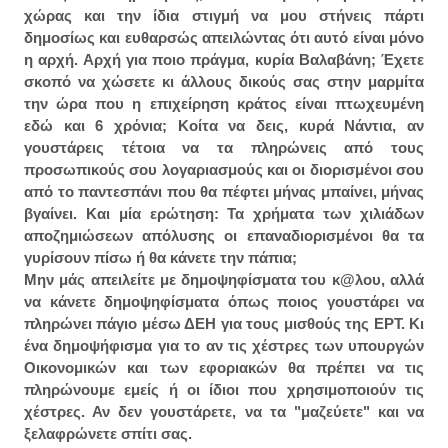
χώρας και την ίδια στιγμή να μου στήνεις πάρτι
δημοσίως και ευθαρσώς απειλώντας ότι αυτό είναι μόνο
η αρχή. Αρχή για ποιο πράγμα, κυρία Βαλαβάνη; Έχετε
σκοπό να χώσετε κι άλλους δικούς σας στην μαρμίτα
την ώρα που η επιχείρηση κράτος είναι πτωχευμένη
εδώ και 6 χρόνια; Κοίτα να δεις, κυρά Νάντια, αν
γουστάρεις τέτοια να τα πληρώνεις από τους
προσωπικούς σου λογαριασμούς και οι διορισμένοι σου
από το παντεσπάνι που θα πέφτει μήνας μπαίνει, μήνας
βγαίνει. Και μία ερώτηση: Τα χρήματα των χιλιάδων
αποζημιώσεων απόλυσης οι επαναδιορισμένοι θα τα
γυρίσουν πίσω ή θα κάνετε την πάπια;
Μην μάς απειλείτε με δημοψηφίσματα του κ@λου, αλλά
να κάνετε δημοψηφίσματα όπως ποιος γουστάρει να
πληρώνει πάγιο μέσω ΔΕΗ για τους μισθούς της ΕΡΤ. Κι
ένα δημοψήφισμα για το αν τις χέστρες των υπουργών
Οικονομικών και των εφοριακών θα πρέπει να τις
πληρώνουμε εμείς ή οι ίδιοι που χρησιμοποιούν τις
χέστρες. Αν δεν γουστάρετε, να τα "μαζεύετε" και να
ξελαφρώνετε σπίτι σας.