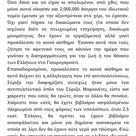
Όσο δίκιο και να είχαν οι απολυμένοι, από χθες που
μόνο αυτοί νίκησαν και 2,000,000 άνεργοι του ιδιωτικού
τομέα έμειναν με την αξιοπρέπεια στο χέρι, το έχασαν.
Όχι γιατί πήραν τα δικαιώματα τους (τα οποία δεν
ισχύουν διότι σε πτωχευμένη επιχείρηση, δικαίωμα
μονιμότητας δεν έχουν οι εργαζόμενοι) αλλά γιατί
προκάλεσαν το κοινό αίσθημα. Έκαναν αυτά που τούς
ζήτησε το αφεντικό τους να κάνουν την ημέρα που
γινόταν η διαπραγμάτευση για την ζωή ή τον θάνατο
των Ελλήνων στο Γιουρογκρούπ.
Επαναδιορισμένοι, προκαλέσατε το κοινό αίσθημα κι
αυτό δείχνει ότι η αλληλεγγύη που επί αντιπολιτεύσεως
Σύριζα την διαφημίζατε συνεχώς ήταν μόνο ένα
αντιπολιτευτικό όπλο του Σύριζα. Μαριονέτες είστε και
χαίρεστε που εσείς θα τρώτε, όταν οι άλλοι θα πεινάνε.
Χαίρεστε που εσείς θα έχετε βιβλιάριο ασφαλισμένου
πληρωμένο από τους φόρους των υπολοίπων, όταν 2,5
εκατ. Έλληνες θα πρέπει να έχουν βιβλιάριο
ανασφάλιστου και μόνο για δημόσια νοσοκομεία τα
οποία σε λίγο δεν θα έχουν ούτε νερό για πλύσιμο. Ενώ
εσείς θα μπορείτε να πηγαίνετε και σε χλιδάτα ιδιωτικά.