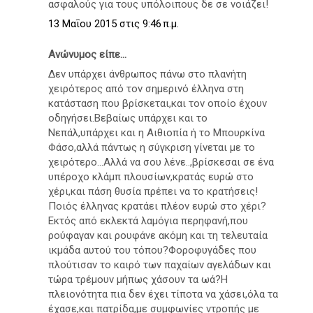
ασφαλούς για τους υπόλοιπους δε σε νοιάζει!
13 Μαΐου 2015 στις 9:46 π.μ.
Ανώνυμος είπε...
Δεν υπάρχει άνθρωπος πάνω στο πλανήτη
χειρότερος από τον σημερινό έλληνα στη
κατάσταση που βρίσκεται,και τον οποίο έχουν
οδηγήσει.Βεβαίως υπάρχει και το
Νεπάλ,υπάρχει και η Αιθιοπία ή το Μπουρκίνα
Φάσο,αλλά πάντως η σύγκριση γίνεται με το
χειρότερο...Αλλά να σου λένε..,βρίσκεσαι σε ένα
υπέροχο κλάμπ πλουσίων,κρατάς ευρώ στο
χέρι,και πάση θυσία πρέπει να το κρατήσεις!
Ποιός έλληνας κρατάει πλέον ευρώ στο χέρι?
Εκτός από εκλεκτά λαμόγια περηφανή,που
ρούφαγαν και ρουφάνε ακόμη και τη τελευταία
ικμάδα αυτού του τόπου?Φοροφυγάδες που
πλούτισαν το καιρό των παχαίων αγελάδων και
τώρα τρέμουν μήπως χάσουν τα ωά?Η
πλειονότητα πια δεν έχει τίποτα να χάσει,όλα τα
έχασε,και πατρίδα,με συμφωνίες ντροπής με