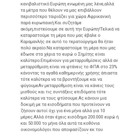
κανιβαλιστικό.Ευρώπη ενωμένη μας λένε,αλλά
τα μέτρα που θέλουν να μας επιβάλλουν
περισσότερο ταιριάζει για χώρα Αφρικανική
παρά ευρωπαική.Και συζητάμε
ακόμη,πιστεύουμε σε αυτή την Ευρώπη!Τελικά να
καταραστούμε τη μέρα που μας έβαλε ο
Καραμανλής σε αυτό το τερατούργημα θα ήταν
πολύ ακραίο.Να καταραστούμε τη μέρα που μας
έδωσε στα χέρια το ευρώ ο Σημίτης είναι
καλύτερο.Επιμένουν για μεταρρυθμίσεις αλλά αν
μεταρρύθμιση είναι να φτάνεις το ΦΠΑ στο 23%
κάνοντας τα αγαθά καθημερινής χρήσης άπιαστα
τότε καλύτερα να τα βροντήξουμε και να
φύγουμεΑν μεταρρύθμιση είναι να κάνεις τους
μισθούς και τις συντάξεις επιδόματα τότε
καλύτερα να τους φτύσουμε.Ας κάνουν μια
δοκιμή με τα εισοδήματα που προτείνουν να
ζήσουν αυτοί όχι για ένα μήνα αλλά για 10
μέρες.Αλλά όταν έχεις εισόδημα 200.000 ευρώ ή
και 50.000 το μήνα όλα αυτά τα κοθόνια
οικονομολόγοι που αποφασίζουν εκ του