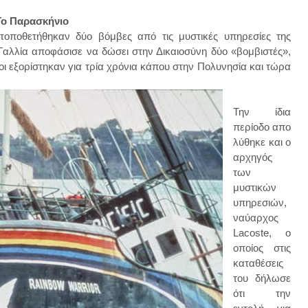
Το Παρασκήνιο
 τοποθετήθηκαν δύο βόμβες από τις μυστικές υπηρεσίες της
Γαλλία αποφάσισε να δώσει στην Δικαιοσύνη δύο «βομβιστές»,
ποίοι εξορίστηκαν για τρία χρόνια κάπου στην Πολυνησία και τώρα
Την ίδια
περίοδο απο
λύθηκε και ο
αρχηγός
των
μυστικών
υπηρεσιών,
ναύαρχος
Lacoste, ο
οποίος στις
καταθέσεις
του δήλωσε
ότι την