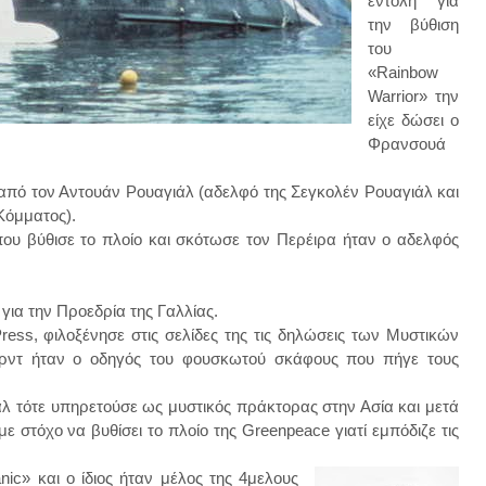
εντολή για
την βύθιση
του
«Rainbow
Warrior» την
είχε δώσει ο
Φρανσουά
 από τον Αντουάν Ρουαγιάλ (αδελφό της Σεγκολέν Ρουαγιάλ και
 Κόμματος).
που βύθισε το πλοίο και σκότωσε τον Περέιρα ήταν ο αδελφός
για την Προεδρία της Γαλλίας.
ress, φιλοξένησε στις σελίδες της τις δηλώσεις των Μυστικών
ράρντ ήταν ο οδηγός του φουσκωτού σκάφους που πήγε τους
άλ τότε υπηρετούσε ως μυστικός πράκτορας στην Ασία και μετά
 στόχο να βυθίσει το πλοίο της Greenpeace γιατί εμπόδιζε τις
nic» και ο ίδιος ήταν μέλος της 4μελους