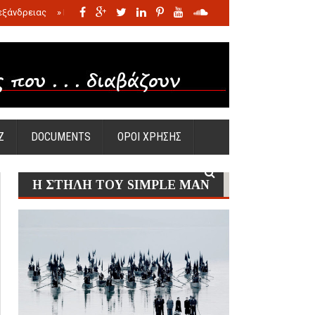
εξάνδρειας
»
Η σφαγή των νηπίων της Σάντας
»
Πώς προέκυψε η Ωραία
Ζ
DOCUMENTS
ΟΡΟΙ ΧΡΗΣΗΣ
Η ΣΤΗΛΗ ΤΟΥ SIMPLE MAN