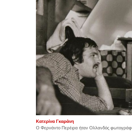
Κατερίνα Γκαράνη
Ο Φερνάντο Περέιρα ήταν Ολλανδός φωτογράφος