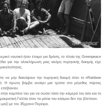
λεμικό ναυτικό ήταν έτοιμο για δράση, το πλοίο της Greenpeace
έδιο για την ολοκλήρωση μιας ακόμη πυρηνικής δοκιμής είχε
φρικαλεότητας.
τε να μην διακόψουν την πυρηνική δοκιμή όταν το «Rainbow
νό. Η πρώτη βόμβα ανοίγει μια τρύπα στο μέγεθος πόρτας
υ επέβαιναν.
στην καμπίνα του για να σώσει τόσο την κάμερά του όσο και το
ημοκρατική Γαλλία όταν τα μάτια του κόσμου δεν την βλέπουν.
ο μαζί με τον 35χρονο Περέιρα.