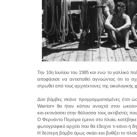
Την 10η Ιουλίου του 1985 και ενώ το γαλλικό πο
αποφάσισε να αντισταθεί αγνοώντας ότι το σχ
στρωθεί από τους αρχιτέκτονες της οικολογικής 
Δύο βόμβες σκάνε προγραμματισμένες έτσι ώσ
Warrior» θα ήταν κάπου ανοιχτά στον ωκεα
και εκτινάσσει στην θάλασσα τους ακτιβιστές πο
Ο Φερνάντο Περέιρα έμεινε στο πλοίο, κατέβηκε 
φωτογραφικό αρχείο που θα έδειχνε τι κάνει η δ
Η δεύτερη βόμβα όμως σκάει και βυθίζει το πλοί