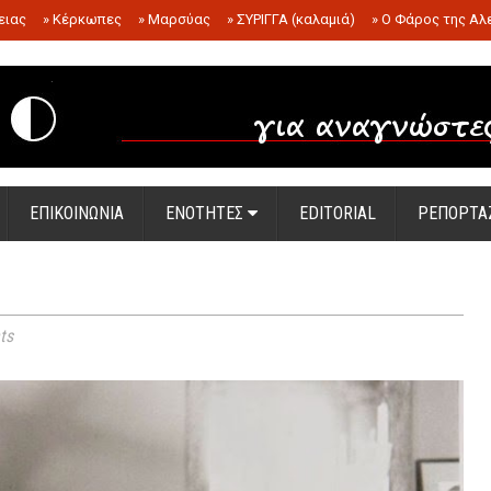
ειας
»
Κέρκωπες
»
Μαρσύας
»
ΣΥΡΙΓΓΑ (καλαμιά)
»
Ο Φάρος της Αλ
.
ΕΠΙΚΟΙΝΩΝΙΑ
ΕΝΟΤΗΤΕΣ
EDITORIAL
ΡΕΠΟΡΤΑ
ts