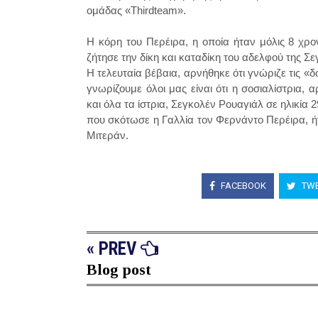
ομάδας «Thirdteam».
Η κόρη του Περέιρα, η οποία ήταν μόλις 8 χρ
ζήτησε την δίκη και καταδίκη του αδελφού της Σ
Η τελευταία βέβαια, αρνήθηκε ότι γνώριζε τις «
γνωρίζουμε όλοι μας είναι ότι η σοσιαλίστρια, αρ
και όλα τα ίστρια, Σεγκολέν Ρουαγιάλ σε ηλικία 
που σκότωσε η Γαλλία τον Φερνάντο Περέιρα, ή
Μιτεράν.
FACEBOOK
TWE
« PREV
Blog post