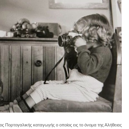
 Πορτογαλικής καταγωγής ο οποίος εις το όνομα της Αλήθειας