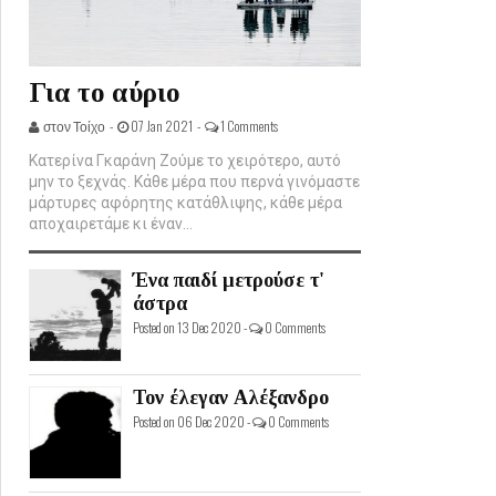
Για το αύριο
στον Τοίχο -
07 Jan 2021 -
1 Comments
Κατερίνα Γκαράνη Ζούμε το χειρότερο, αυτό
μην το ξεχνάς. Κάθε μέρα που περνά γινόμαστε
μάρτυρες αφόρητης κατάθλιψης, κάθε μέρα
αποχαιρετάμε κι έναν...
Ένα παιδί μετρούσε τ'
άστρα
Posted on 13 Dec 2020 -
0 Comments
Τον έλεγαν Αλέξανδρο
Posted on 06 Dec 2020 -
0 Comments