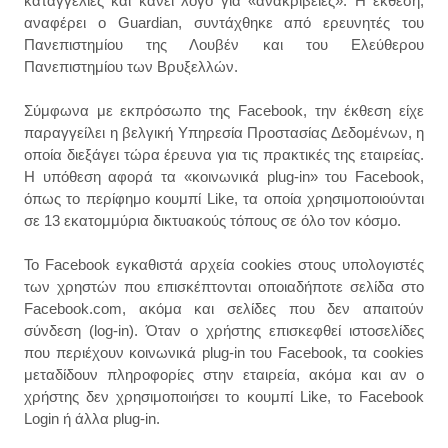
καταγγελίες και κάνει λόγο για «ανακρίβειες». H έκθεση,
αναφέρει ο Guardian, συντάχθηκε από ερευνητές του
Πανεπιστημίου της Λουβέν και του Ελεύθερου
Πανεπιστημίου των Βρυξελλών.
Σύμφωνα με εκπρόσωπο της Facebook, την έκθεση είχε
παραγγείλει η βελγική Υπηρεσία Προστασίας Δεδομένων, η
οποία διεξάγει τώρα έρευνα για τις πρακτικές της εταιρείας.
Η υπόθεση αφορά τα «κοινωνικά plug-in» του Facebook,
όπως το περίφημο κουμπί Like, τα οποία χρησιμοποιούνται
σε 13 εκατομμύρια δικτυακούς τόπους σε όλο τον κόσμο.
Το Facebook εγκαθιστά αρχεία cookies στους υπολογιστές
των χρηστών που επισκέπτονται οποιαδήποτε σελίδα στο
Facebook.com, ακόμα και σελίδες που δεν απαιτούν
σύνδεση (log-in). Όταν ο χρήστης επισκεφθεί ιστοσελίδες
που περιέχουν κοινωνικά plug-in του Facebook, τα cookies
μεταδίδουν πληροφορίες στην εταιρεία, ακόμα και αν ο
χρήστης δεν χρησιμοποιήσει το κουμπί Like, το Facebook
Login ή άλλα plug-in.