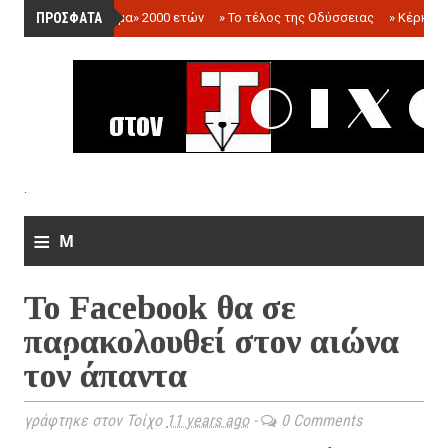
ΠΡΟΣΦΑΤΑ
»
«Ολόγραμμα» 2000 ετών
»
Το τέλος της Οδύσσειας
»
Κέρκωπ
.
≡
M
e
To Facebook θα σε
n
παρακολουθεί στον αιώνα
u
τον άπαντα
γράφτηκε στον Τοίχο
11 years ago
-
0 Comments