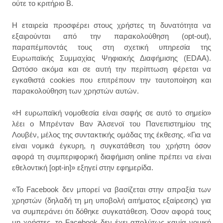
ούτε το κριτήριο Β.
Η εταιρεία προσφέρει στους χρήστες τη δυνατότητα να
εξαιρούνται από την παρακολούθηση (opt-out),
παραπέμποντάς τους στη σχετική υπηρεσία της
Ευρωπαϊκής Συμμαχίας Ψηφιακής Διαφήμισης (EDAA).
Ωστόσο ακόμα και σε αυτή την περίπτωση φέρεται να
εγκαθιστά cookies που επιτρέπουν την ταυτοποίηση και
παρακολούθηση των χρηστών αυτών.
«Η ευρωπαϊκή νομοθεσία είναι σαφής σε αυτό το σημείο»
λέει ο Μπρένταν Βαν Άλσενοϊ του Πανεπιστημίου της
Λουβέν, μέλος της συντακτικής ομάδας της έκθεσης. «Για να
είναι νομικά έγκυρη, η συγκατάθεση του χρήστη όσον
αφορά τη συμπεριφορική διαφήμιση online πρέπει να είναι
εθελοντική [opt-in]» εξηγεί στην εφημερίδα.
«Το Facebook δεν μπορεί να βασίζεται στην απραξία των
χρηστών (δηλαδή τη μη υποβολή αιτήματος εξαίρεσης) για
να συμπεράνει ότι δόθηκε συγκατάθεση. Όσον αφορά τους
μη χρήστες, το Facebook δεν έχει απολύτως καμία νομική