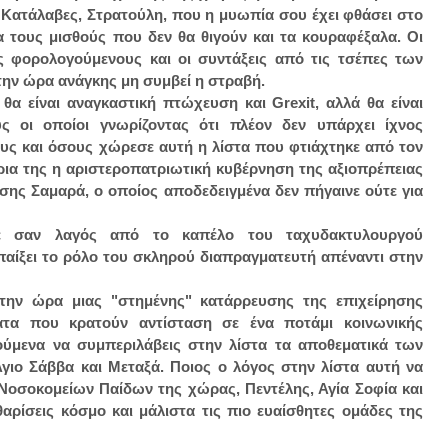
ες. Κατάλαβες, Στρατούλη, που η μυωπία σου έχει φθάσει στο
 τους μισθούς που δεν θα θιγούν και τα κουραφέξαλα. Οι
 φορολογούμενους και οι συντάξεις από τις τσέπες των
την ώρα ανάγκης μη συμβεί η στραβή.
θα είναι αναγκαστική πτώχευση και Grexit, αλλά θα είναι
ς οι οποίοι γνωρίζοντας ότι πλέον δεν υπάρχει ίχνος
ους και όσους χώρεσε αυτή η λίστα που φτιάχτηκε από τον
έρια της η αριστεροπατριωτική κυβέρνηση της αξιοπρέπειας
ρνησης Σαμαρά, ο οποίος αποδεδειγμένα δεν πήγαινε ούτε για
 σαν λαγός από το καπέλο του ταχυδακτυλουργού
αίξει το ρόλο του σκληρού διαπραγματευτή απέναντι στην
την ώρα μιας "στημένης" κατάρρευσης της επιχείρησης
ατα που κρατούν αντίσταση σε ένα ποτάμι κοινωνικής
ούμενα να συμπεριλάβεις στην λίστα τα αποθεματικά των
γιο Σάββα και Μεταξά. Ποιος ο λόγος στην λίστα αυτή να
Νοσοκομείων Παίδων της χώρας, Πεντέλης, Αγία Σοφία και
αρίσεις κόσμο και μάλιστα τις πιο ευαίσθητες ομάδες της