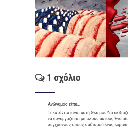
1 σχόλιο
Ανώνυμος είπε...
Τι κατάντια είναι αυτή Θεέ μου!Να εκβιά
να συνεργάζεσαι με όλους αυτούς!Ένα αί
σύγχρονους όρους σαδισμού,ένας ευρωπαι