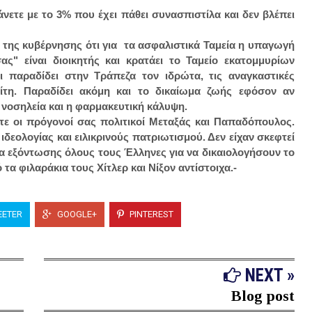
κάνετε με το 3% που έχει πάθει συνασπιστίλα και δεν βλέπει
η της κυβέρνησης ότι για τα ασφαλιστικά Ταμεία η υπαγωγή
σας" είναι διοικητής και κρατάει το Ταμείο εκατομμυρίων
 παραδίδει στην Τράπεζα τον ιδρώτα, τις αναγκαστικές
ίτη. Παραδίδει ακόμη και το δικαίωμα ζωής εφόσον αν
 νοσηλεία και η φαρμακευτική κάλυψη.
ύτε οι πρόγονοί σας πολιτικοί Μεταξάς και Παπαδόπουλος.
ιδεολογίας και ειλικρινούς πατριωτισμού. Δεν είχαν σκεφτεί
α εξόντωσης όλους τους Έλληνες για να δικαιολογήσουν το
τα φιλαράκια τους Χίτλερ και Νίξον αντίστοιχα.-
ETER
GOOGLE+
PINTEREST
NEXT »
Blog post