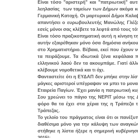
Είναι τόσο "αριστερή" και "πατριωτική" α
λεηλασίας των ταμείων των Δήμων ακόμα κα
Γερμανική Κατοχή. Οι μαρτυρικοί Δήμοι Καλαβ
απαντήσει ο ευρωβουλευτής Μανώλης Γλέζος
εσείς μόνοι σας κλέβετε τα λεφτά από τους τό
Είναι τόσο πραξικοπηματική αυτή η κίνηση τ
αυτήν εξαιρέθηκαν μόνο όσα δημόσια ανήκου
στο Χρηματιστήριο. Βέβαια, εκεί που έχουν 
τα πειράζουμε. Τα ιδιωτικά ξένα κεφάλαια
ελληνικού λαού δεν τα ακουμπάμε. Γιατί άλλ
κλέβουμε νομοθετικά και τι όχι.
Φανταστείτε ότι η ΕΥΔΑΠ δεν μπήκε στην λίσ
μάγκες αριστεροί υπέγραψαν να μπει το μονα
Εταιρεία Παγίων. Έχει μανία η πατριωτική κ
Σου χρεώνει το πάγιο της ΝΕΡΙΤ μέσω της 
φόρο θα τα έχει στα χέρια της η Τράπεζα 
Τράπεζας.
Το γελοίο του πράγματος είναι ότι οι πανέξυ
διαθέσιμα μόνο για την κάλυψη των αναγκώ
στήθηκε η λίστα ήξερε η σημερινή κυβέρνησ
2015!;