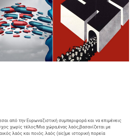
ζεσαι από την Ευρωναζιστική συμπεριφορά και να επιμένεις
σχος χωρίς τέλος!Μια χώρα,ένας λαός,βασανίζεται με
κός λαός και ποιός..λαός (sic)με ιστορική πορεία