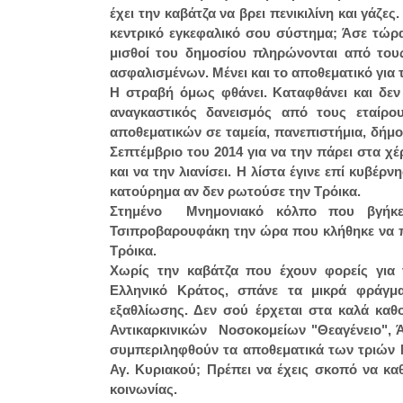
έχει την καβάτζα να βρει πενικιλίνη και γάζ
κεντρικό εγκεφαλικό σου σύστημα; Άσε τώρα
μισθοί του δημοσίου πληρώνονται από τους
ασφαλισμένων. Μένει και το αποθεματικό για 
Η στραβή όμως φθάνει. Καταφθάνει και δεν 
αναγκαστικός δανεισμός από τους εταίρου
αποθεματικών σε ταμεία, πανεπιστήμια, δήμ
Σεπτέμβριο του 2014 για να την πάρει στα χ
και να την λιανίσει. Η λίστα έγινε επί κυβέ
κατούρημα αν δεν ρωτούσε την Τρόικα.
Στημένο Μνημονιακό κόλπο που βγήκε
Τσιπροβαρουφάκη την ώρα που κλήθηκε να π
Τρόικα.
Χωρίς την καβάτζα που έχουν φορείς για 
Ελληνικό Κράτος, σπάνε τα μικρά φράγμ
εξαθλίωσης. Δεν σού έρχεται στα καλά καθ
Αντικαρκινικών Νοσοκομείων "Θεαγένειο", Ά
συμπεριληφθούν τα αποθεματικά των τριών 
Αγ. Κυριακού; Πρέπει να έχεις σκοπό να καθ
κοινωνίας.