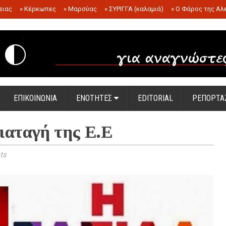
ειας
»
Κέρκωπες
»
Μαρσύας
»
ΣΥΡΙΓΓΑ (καλαμιά)
»
Ο Φάρος της Αλ
.
ΕΠΙΚΟΙΝΩΝΙΑ
ΕΝΟΤΗΤΕΣ
EDITORIAL
ΡΕΠΟΡΤΑ
ιαταγή της Ε.Ε
ts