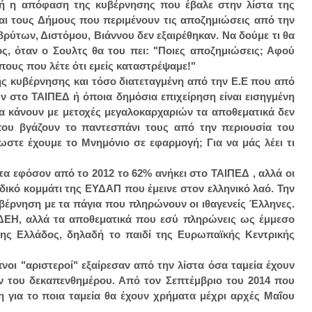
υτή η απόφαση της κυβέρνησης που έβαλε στην λίστα της
ι τους Δήμους που περιμένουν τις αποζημιώσεις από την
ρύτων, Διστόμου, Βιάννου δεν εξαιρέθηκαν. Να δούμε τι θα
, όταν ο Σουλτς θα του πει: "Ποιες αποζημιώσεις; Αφού
πους που λέτε ότι εμείς καταστρέψαμε!"
ης κυβέρνησης και τόσο διατεταγμένη από την Ε.Ε που από
ν στο ΤΑΙΠΕΔ ή όποια δημόσια επιχείρηση είναι εισηγμένη
να κάνουν με μετοχές μεγαλοκαρχαριών τα αποθεματικά δεν
 που βγάζουν το παντεσπάνι τους από την περιουσία του
ωστε έχουμε το Μνημόνιο σε εφαρμογή; Για να μάς λέει τι
τα εφόσον από το 2012 το 62% ανήκει στο ΤΑΙΠΕΔ , αλλά οι
δικό κομμάτι της ΕΥΔΑΠ που έμεινε στον ελληνικό λαό. Την
υβέρνηση με τα πάγια που πληρώνουν οι ιθαγενείς Έλληνες.
ΔΕΗ, αλλά τα αποθεματικά που εσύ πληρώνεις ως έμμεσο
της Ελλάδος, δηλαδή το παιδί της Ευρωπαϊκής Κεντρικής
πνοι "αριστεροί" εξαίρεσαν από την λίστα όσα ταμεία έχουν
ν του δεκαπενθημέρου. Από τον Σεπτέμβριο του 2014 που
η για το ποια ταμεία θα έχουν χρήματα μέχρι αρχές Μαΐου