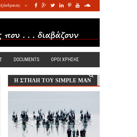
εξάνδρειας
»
Η σφαγή των νηπίων της Σάντας
»
Πώς προέκυψε η Ωραία
Ζ
DOCUMENTS
ΟΡΟΙ ΧΡΗΣΗΣ
Η ΣΤΗΛΗ ΤΟΥ SIMPLE MAN