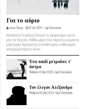
Για το αύριο
στον Τοίχο -
07 Jan 2021 -
1 Comments
Κατερίνα Γκαράνη Ζούμε το χειρότερο, αυτό
μην το ξεχνάς. Κάθε μέρα που περνά γινόμαστε
μάρτυρες αφόρητης κατάθλιψης, κάθε μέρα
αποχαιρετάμε κι έναν...
Ένα παιδί μετρούσε τ'
άστρα
Posted on 13 Dec 2020 -
0 Comments
Τον έλεγαν Αλέξανδρο
Posted on 06 Dec 2020 -
0 Comments