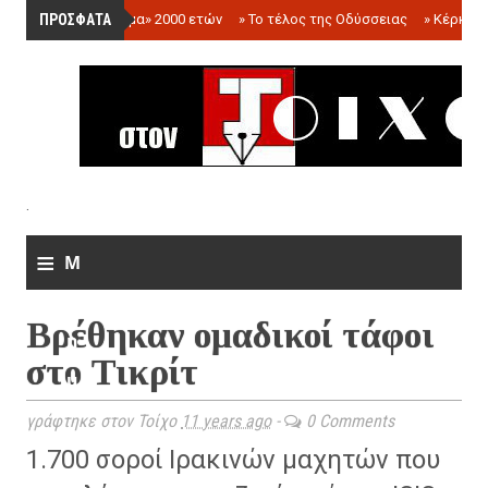
ΠΡΟΣΦΑΤΑ
»
«Ολόγραμμα» 2000 ετών
»
Το τέλος της Οδύσσειας
»
Κέρκωπ
.
≡
M
e
Βρέθηκαν ομαδικοί τάφοι
n
στο Τικρίτ
u
γράφτηκε στον Τοίχο
11 years ago
-
0 Comments
1.700 σοροί Ιρακινών μαχητών που