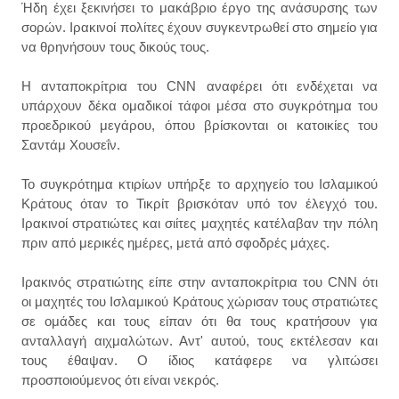
Ήδη έχει ξεκινήσει το μακάβριο έργο της ανάσυρσης των
σορών. Ιρακινοί πολίτες έχουν συγκεντρωθεί στο σημείο για
να θρηνήσουν τους δικούς τους.
Η ανταποκρίτρια του CNN αναφέρει ότι ενδέχεται να
υπάρχουν δέκα ομαδικοί τάφοι μέσα στο συγκρότημα του
προεδρικού μεγάρου, όπου βρίσκονται οι κατοικίες του
Σαντάμ Χουσεΐν.
Το συγκρότημα κτιρίων υπήρξε το αρχηγείο του Ισλαμικού
Κράτους όταν το Τικρίτ βρισκόταν υπό τον έλεγχό του.
Ιρακινοί στρατιώτες και σιίτες μαχητές κατέλαβαν την πόλη
πριν από μερικές ημέρες, μετά από σφοδρές μάχες.
Ιρακινός στρατιώτης είπε στην ανταποκρίτρια του CNN ότι
οι μαχητές του Ισλαμικού Κράτους χώρισαν τους στρατιώτες
σε ομάδες και τους είπαν ότι θα τους κρατήσουν για
ανταλλαγή αιχμαλώτων. Αντ' αυτού, τους εκτέλεσαν και
τους έθαψαν. Ο ίδιος κατάφερε να γλιτώσει
προσποιούμενος ότι είναι νεκρός.