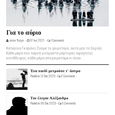
Για το αύριο
στον Τοίχο -
07 Jan 2021 -
1 Comments
Κατερίνα Γκαράνη Ζούμε το χειρότερο, αυτό μην το ξεχνάς.
Κάθε μέρα που περνά γινόμαστε μάρτυρες αφόρητης
κατάθλιψης, κάθε μέρα αποχαιρετάμε κι έναν...
Ένα παιδί μετρούσε τ' άστρα
Posted on 13 Dec 2020 -
0 Comments
Τον έλεγαν Αλέξανδρο
Posted on 06 Dec 2020 -
0 Comments