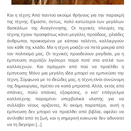
Και η τέχνη; Από παντού ακούμε θρήνους για την παρακμή
της τέχνης. Είμαστε, όντως, πολύ κατώτεροι των μεγάλων
δασκάλων της Αναγέννησης. Οι τεχνικές πλευρές της
τέχνης έχουν προσφάτως κάνει μεγάλες προόδους, χιλιάδες
άνθρωποι, προικισμένοι με κάποιο ταλέντο, καλλιεργούν
τον κάθε της κλάδο. Μα η τέχνη μοιάζει να πετά μακριά από
τον πολιτισμό μας. Οι τεχνικές προοδεύουν ραγδαία, μα η
έμπνευση συχνάζει λιγότερο παρά ποτέ στα ατελιέ των
καλλιτεχνών. Και πράγματι από πού να προέλθει η
έμπνευση; Μόνο μια μεγάλη ιδέα μπορεί να εμπνεύσει την
τέχνη. Σύμφωνα με το ιδεώδες μας, η τέχνη είναι συνώνυμη
της δημιουργίας, πρέπει να κοιτά μπροστά. Αλλά, εκτός από
σπάνιες, πολύ σπάνιες εξαιρέσεις, ο κατ’ επάγγελμα
καλλιτέχνης παραμένει υπερβολικά υλιστής για να
συλλάβει νέους ορίζοντες. Κι ακόμη παραπέρα, αυτή η
έμπνευση δεν μπορεί να προέλθει από βιβλία, οφείλει να
αντληθεί από τη ζωή, και η σημερινή κοινωνία δεν αδυνατεί
να τη διεγείρει [...]