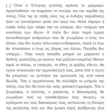
[...] Όταν ο Έλληνας γλύπτης σμίλευε το μάρμαρο,
προσπαθούσε να εκφράσει το πνεύμα και την καρδιά της
πόλης. Όλα της τα πάθη, όλες της οι ένδοξες παραδόσεις
ήταν να ξαναζήσουν μέσα στο έργο του. Αλλά σήμερα η
ενιαία πόλη έχει πάψει πια να υπάρχει. Δεν υπάρχει πια
κοινότητα των ιδεών. Η πόλη δεν είναι παρά τυχαίο
συνονθύλευμα ανθρώπων που δε γνωρίζουν ο ένας τον
άλλον, που δεν έχουν άλλο κοινό ενδιαφέρον, παρά το πώς
θα πλουτίσουν ο ένας εις βάρος του άλλου. Πατρίδα δεν
υπάρχει... Ποια κοινή πατρίδα μπορεί να μοιραστεί ο
διεθνής τραπεζίτης με εκείνον που μαζεύει κουρέλια; Μόνον
αφού οι πόλεις, οι επαρχίες, τα έθνη, οι ομάδες εθνών, θα
έχουν ανανεώσει την αρμονική ζωή τους, μόνο τότε η τέχνη
θα μπορέσει να αντλήσει την έμπνευσή της από κοινά
ιδεώδη. Τότε ο αρχιτέκτονας θα συλλάβει το μνημείο της
πόλης, που δεν θα είναι πια ναός, φυλακή ή φρούριο. Τότε ο
ζωγράφος, ο γλύπτης, ο χαράκτης, ο διακοσμητής θα
γνωρίζουν πού να τοποθετήσουν τους πίνακες, τα
αγάλματα και τους διάκοσμούς τους, αντλώντας τη δύναμη
της εκτέλεσης από την ίδια ζωτική πηγή, βαδίζοντας όλοι