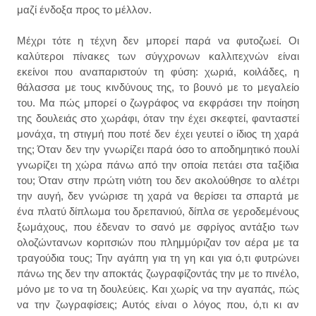
μαζί ένδοξα προς το μέλλον.
Μέχρι τότε η τέχνη δεν μπορεί παρά να φυτοζωεί. Οι
καλύτεροι πίνακες των σύγχρονων καλλιτεχνών είναι
εκείνοι που αναπαριστούν τη φύση: χωριά, κοιλάδες, η
θάλασσα με τους κινδύνους της, το βουνό με το μεγαλείο
του. Μα πώς μπορεί ο ζωγράφος να εκφράσει την ποίηση
της δουλειάς στο χωράφι, όταν την έχει σκεφτεί, φανταστεί
μονάχα, τη στιγμή που ποτέ δεν έχει γευτεί ο ίδιος τη χαρά
της; Όταν δεν την γνωρίζει παρά όσο το αποδημητικό πουλί
γνωρίζει τη χώρα πάνω από την οποία πετάει στα ταξίδια
του; Όταν στην πρώτη νιότη του δεν ακολούθησε το αλέτρι
την αυγή, δεν γνώρισε τη χαρά να θερίσει τα σπαρτά με
ένα πλατύ δίπλωμα του δρεπανιού, δίπλα σε γεροδεμένους
ξωμάχους, που έδεναν το σανό με σφρίγος αντάξιο των
ολοζώντανων κοριτσιών που πλημμύριζαν τον αέρα με τα
τραγούδια τους; Την αγάπη για τη γη και για ό,τι φυτρώνει
πάνω της δεν την αποκτάς ζωγραφίζοντάς την με το πινέλο,
μόνο με το να τη δουλεύεις. Και χωρίς να την αγαπάς, πώς
να την ζωγραφίσεις; Αυτός είναι ο λόγος που, ό,τι κι αν