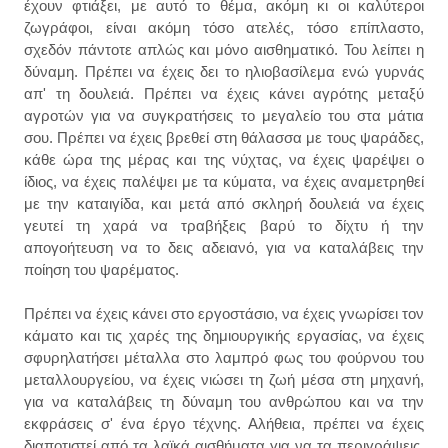
έχουν φτιάξει, με αυτό το θέμα, ακόμη κι οι καλύτεροι
ζωγράφοι, είναι ακόμη τόσο ατελές, τόσο επίπλαστο,
σχεδόν πάντοτε απλώς και μόνο αισθηματικό. Του λείπει η
δύναμη. Πρέπει να έχεις δει το ηλιοβασίλεμα ενώ γυρνάς
απ' τη δουλειά. Πρέπει να έχεις κάνει αγρότης μεταξύ
αγροτών για να συγκρατήσεις το μεγαλείο του στα μάτια
σου. Πρέπει να έχεις βρεθεί στη θάλασσα με τους ψαράδες,
κάθε ώρα της μέρας και της νύχτας, να έχεις ψαρέψει ο
ίδιος, να έχεις παλέψει με τα κύματα, να έχεις αναμετρηθεί
με την καταιγίδα, και μετά από σκληρή δουλειά να έχεις
γευτεί τη χαρά να τραβήξεις βαρύ το δίχτυ ή την
απογοήτευση να το δεις αδειανό, για να καταλάβεις την
ποίηση του ψαρέματος.
Πρέπει να έχεις κάνει στο εργοστάσιο, να έχεις γνωρίσει τον
κάματο και τις χαρές της δημιουργικής εργασίας, να έχεις
σφυρηλατήσει μέταλλα στο λαμπρό φως του φούρνου του
μεταλλουργείου, να έχεις νιώσει τη ζωή μέσα στη μηχανή,
για να καταλάβεις τη δύναμη του ανθρώπου και να την
εκφράσεις σ' ένα έργο τέχνης. Αλήθεια, πρέπει να έχεις
διαποτιστεί από τα λαϊκά αισθήματα για να τα περιγράψεις.