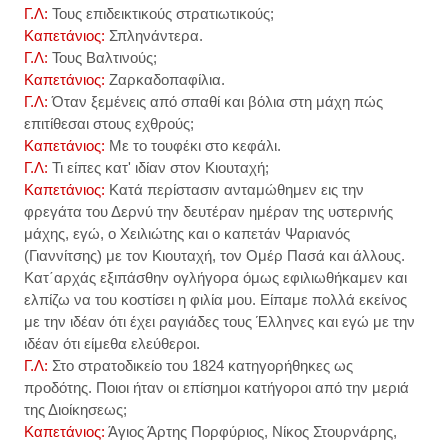
Γ.Λ:
Τους επιδεικτικούς στρατιωτικούς;
Καπετάνιος:
Σπληνάντερα.
Γ.Λ:
Τους Βαλτινούς;
Καπετάνιος:
Ζαρκαδοπαφίλια.
Γ.Λ:
Όταν ξεμένεις από σπαθί και βόλια στη μάχη πώς
επιτίθεσαι στους εχθρούς;
Καπετάνιος:
Με το τουφέκι στο κεφάλι.
Γ.Λ:
Τι είπες κατ' ιδίαν στον Κιουταχή;
Καπετάνιος:
Κατά περίστασιν ανταμώθημεν εις την
φρεγάτα του Δερνύ την δευτέραν ημέραν της υστερινής
μάχης, εγώ, ο Χειλιώτης και ο καπετάν Ψαριανός
(Γιαννίτσης) με τον Κιουταχή, τον Ομέρ Πασά και άλλους.
Κατ΄αρχάς εξιπάσθην ογλήγορα όμως εφιλιωθήκαμεν και
ελπίζω να του κοστίσει η φιλία μου. Είπαμε πολλά εκείνος
με την ιδέαν ότι έχει ραγιάδες τους Έλληνες και εγώ με την
ιδέαν ότι είμεθα ελεύθεροι.
Γ.Λ:
Στο στρατοδικείο του 1824 κατηγορήθηκες ως
προδότης. Ποιοι ήταν οι επίσημοι κατήγοροι από την μεριά
της Διοίκησεως;
Καπετάνιος:
Άγιος Άρτης Πορφύριος, Νίκος Στουρνάρης,