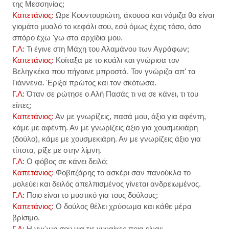
της Μεσσηνίας;
Καπετάνιος:
Ωρε Κουντουριώτη, άκουσα και νόμιζα θα είναι
γιομάτο μυαλό το κεφάλι σου, εσύ όμως έχεις τόσο, όσο
σπόρο έχω 'γω στα αρχίδια μου.
Γ.Λ:
Τι έγινε στη Μάχη του Αλαμάνου των Αγράφων;
Καπετάνιος:
Κοίταξα με το κυάλι και γνώρισα τον
Βεληγκέκα που πήγαινε μπροστά. Τον γνώριζα απ' τα
Γιάννενα. Έριξα πρώτος και τον σκότωσα.
Γ.Λ:
Όταν σε ρώτησε ο Αλή Πασάς τι να σε κάνει, τι του
είπες;
Καπετάνιος:
Αν με γνωρίζεις, πασά μου, άξιο για αφέντη,
κάμε με αφέντη. Αν με γνωρίζεις άξιο για χουσμεκιάρη
(δούλο), κάμε με χουσμεκιάρη. Αν με γνωρίζεις άξιο για
τίποτα, ρίξε με στην λίμνη.
Γ.Λ:
Ο φόβος σε κάνει δειλό;
Καπετάνιος:
Φοβιτζάρης το ασκέρι σαν πανούκλα το
μολεύει και δειλός απελπισμένος γίνεται ανδρειωμένος.
Γ.Λ:
Ποιο είναι το μυστικό για τους δούλους;
Καπετάνιος:
Ο δούλος θέλει χρύσωμα και κάθε μέρα
βρίσιμο.
Γ.Λ:
Η γνώμη σου για τις γυναίκες ποια είναι;