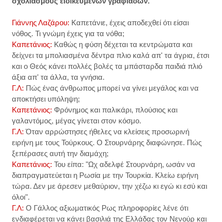
σχολιασμούς ειδικευμένων γραφιάδων.
Γιάννης Λαζάρου:
Καπετάνιε, έχεις αποδεχθεί ότι είσαι
νόθος. Τι γνώμη έχεις για τα νόθα;
Καπετάνιος:
Καθώς η φύση δέχεται τα κεντρώματα και
δείχνει τα μπολιασμένα δέντρα πλιο καλά απ' τα άγρια, έτσι
και ο Θεός κάνει πολλές βολές τα μπάσταρδα παιδιά πλιό
άξια απ' τα άλλα, τα γνήσια.
Γ.Λ:
Πώς ένας άνθρωπος μπορεί να γίνει μεγάλος και να
αποκτήσει υπόληψη;
Καπετάνιος:
Φρόνημος και παλικάρι, πλούσιος και
γαλαντόμος, μέγας γίνεται στον κόσμο.
Γ.Λ:
Όταν αρρώστησες ήθελες να κλείσεις προσωρινή
ειρήνη με τους Τούρκους. Ο Στουρνάρης διαφώνησε. Πώς
ξεπέρασες αυτή την διαμάχη;
Καπετάνιος:
Του είπα: "Ωχ αδελφέ Στουρνάρη, ωσάν να
διαπραγματεύεται η Ρωσία με την Τουρκία. Κλείω ειρήνη
τώρα. Δεν με άρεσεν μεθαύριον, την χέζω κι εγώ κι εσύ και
όλοι".
Γ.Λ:
Ο Γάλλος αξιωματικός Ρως πληροφορίες λένε ότι
ενδιαφέρεται να κάνει βασιλιά της Ελλάδας τον Νενούρ και