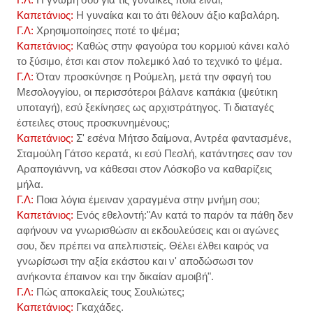
Καπετάνιος:
Η γυναίκα και το άτι θέλουν άξιο καβαλάρη.
Γ.Λ:
Χρησιμοποίησες ποτέ το ψέμα;
Καπετάνιος:
Καθώς στην φαγούρα του κορμιού κάνει καλό
το ξύσιμο, έτσι και στον πολεμικό λαό το τεχνικό το ψέμα.
Γ.Λ:
Όταν προσκύνησε η Ρούμελη, μετά την σφαγή του
Μεσολογγίου, οι περισσότεροι βάλανε καπάκια (ψεύτικη
υποταγή), εσύ ξεκίνησες ως αρχιστράτηγος. Τι διαταγές
έστειλες στους προσκυνημένους;
Καπετάνιος:
Σ' εσένα Μήτσο δαίμονα, Αντρέα φαντασμένε,
Σταμούλη Γάτσο κερατά, κι εσύ Πεσλή, κατάντησες σαν τον
Αραπογιάννη, να κάθεσαι στον Λόσκοβο να καθαρίζεις
μήλα.
Γ.Λ:
Ποια λόγια έμειναν χαραγμένα στην μνήμη σου;
Καπετάνιος:
Ενός εθελοντή:"Αν κατά το παρόν τα πάθη δεν
αφήνουν να γνωρισθώσιν αι εκδουλεύσεις και οι αγώνες
σου, δεν πρέπει να απελπιστείς. Θέλει έλθει καιρός να
γνωρίσωσι την αξία εκάστου και ν' αποδώσωσι τον
ανήκοντα έπαινον και την δικαίαν αμοιβή".
Γ.Λ:
Πώς αποκαλείς τους Σουλιώτες;
Καπετάνιος:
Γκαχάδες.