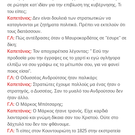
σε ρώτησε κατ΄ιδίαν για την επιβίωση της κυβέρνησης. Τι
του είπες;
Καπετάνιος:
Δεν είναι δουλειά των στρατιωτικών να
καταγίνονται με ζητήματα πολιτικά. Πρέπει να εκτελούν ότι
τους διατάσσουν.
Γ.Λ:
Πώς αντέδρασες όταν ο Μαυροκορδάτος σε "έσυρε" σε
δίκη;
Καπετάνιος:
Τον αποχαιρέτισα λέγοντας: " Εσύ την
προδοσία μου την έγραψες εις το χαρτί κι εγώ ογλήγορα
ελπίζω να σου γράψω εις το μέτωπόν σου, για να φανεί
ποιος είσαι".
Γ.Λ:
Ο Οδυσσέας Ανδρούτσος ήταν παλικάρι;
Καπετάνιος:
Στρατιώτες έχουμε πολλούς μα ένας ήταν ο
στρατηγός, ο Δυσσέας. Σαν το μυαλό του Ανδρούτσου δεν
ήταν άλλο.
Γ.Λ:
Ο Μάρκος Μπότσαρης;
Καπετάνιος:
Ο Μάρκος ήτανε τρανός. Είχε καρδιά
λιονταριού και γνώμη δίκαια σαν του Χριστού. Ούτε στο
δάχτυλό του δεν τον φθάνουμε.
Γ.Λ:
Τι είπες στον Κουντουριώτη το 1825 στην εκστρατεία