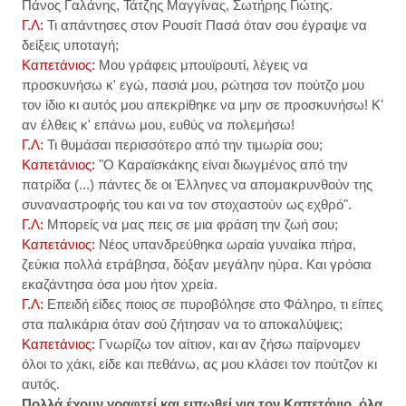
Πάνος Γαλάνης, Τάτζης Μαγγίνας, Σωτήρης Γιώτης.
Γ.Λ:
Τι απάντησες στον Ρουσίτ Πασά όταν σου έγραψε να
δείξεις υποταγή;
Καπετάνιος:
Μου γράφεις μπουϊρουτί, λέγεις να
προσκυνήσω κ' εγώ, πασιά μου, ρώτησα τον πούτζο μου
τον ίδιο κι αυτός μου απεκρίθηκε να μην σε προσκυνήσω! Κ'
αν έλθεις κ' επάνω μου, ευθύς να πολεμήσω!
Γ.Λ:
Τι θυμάσαι περισσότερο από την τιμωρία σου;
Καπετάνιος:
"Ο Καραϊσκάκης είναι διωγμένος από την
πατρίδα (...) πάντες δε οι Έλληνες να απομακρυνθούν της
συναναστροφής του και να τον στοχαστούν ως εχθρό".
Γ.Λ:
Μπορείς να μας πεις σε μια φράση την ζωή σου;
Καπετάνιος:
Νέος υπανδρεύθηκα ωραία γυναίκα πήρα,
ζεύκια πολλά ετράβησα, δόξαν μεγάλην ηύρα. Και γρόσια
εκαζάντησα όσα μου ήτον χρεία.
Γ.Λ:
Επειδή είδες ποιος σε πυροβόλησε στο Φάληρο, τι είπες
στα παλικάρια όταν σού ζήτησαν να το αποκαλύψεις;
Καπετάνιος:
Γνωρίζω τον αίτιον, και αν ζήσω παίρνομεν
όλοι το χάκι, είδε και πεθάνω, ας μου κλάσει τον πούτζον κι
αυτός.
Πολλά έχουν γραφτεί και ειπωθεί για τον Καπετάνιο, όλα