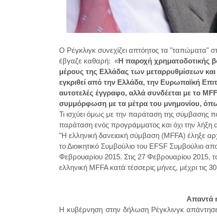
Ο Ρέγκλιγκ συνεχίζει απτόητος τα "ταπώματα" στ
έβγαζε καθαρή: «
Η παροχή χρηματοδοτικής βο
μέρους της Ελλάδας των μεταρρυθμίσεων και 
εγκριθεί από την Ελλάδα, την Ευρωπαϊκή Επι
αυτοτελές έγγραφο, αλλά συνδέεται με το MFFA
συμμόρφωση με τα μέτρα του μνημονίου, όπως
Τι ισχύει όμως με την παράταση της σύμβασης 
παράταση ενός προγράμματος και όχι την λήξη α
"Η ελληνική δανειακή σύμβαση (MFFA) έληξε αρχ
το Διοικητικό Συμβούλιο του EFSF Συμβούλιο απ
Φεβρουαρίου 2015.
Στις 27 Φεβρουαρίου 2015, τ
ελληνική MFFA κατά τέσσερις μήνες, μέχρι τις 30 
Απαντά 
Η κυβέρνηση στην δήλωση Ρέγκλινγκ απάντησε ο