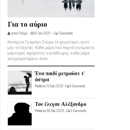
Για το αύριο
στον Τοίχο -
07 Jan 2021 -
1 Comments
Κατερίνα Γκαράνη Ζούμε το χειρότερο, αυτό
μην το ξεχνάς. Κάθε μέρα που περνά γινόμαστε
μάρτυρες αφόρητης κατάθλιψης, κάθε μέρα
αποχαιρετάμε κι έναν...
Ένα παιδί μετρούσε τ'
άστρα
Posted on 13 Dec 2020 -
0 Comments
Τον έλεγαν Αλέξανδρο
Posted on 06 Dec 2020 -
0 Comments