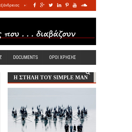
εξάνδρειας
»
Η σφαγή των νηπίων της Σάντας
»
Πώς προέκυψε η Ωραία
Ζ
DOCUMENTS
ΟΡΟΙ ΧΡΗΣΗΣ
Η ΣΤΗΛΗ ΤΟΥ SIMPLE MAN