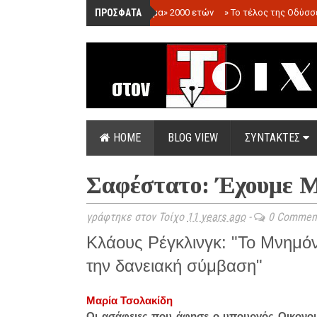
ΠΡΟΣΦΑΤΑ
»
«Ολόγραμμα» 2000 ετών
»
Το τέλος της Οδύσσ
HOME
BLOG VIEW
ΣΥΝΤΑΚΤΕΣ
Σαφέστατο: Έχουμε Μ
γράφτηκε στον Τοίχο
11 years ago
-
0 Commen
Κλάους Ρέγκλινγκ: "Το Μνημόν
την δανειακή σύμβαση"
Μαρία Τσολακίδη
Οι ασάφειες που άφησε ο υπουργός Οικονομ