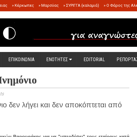
ειας
»
Κέρκωπες
»
Μαρσύας
»
ΣΥΡΙΓΓΑ (καλαμιά)
»
Ο Φάρος της Αλ
.
ΕΠΙΚΟΙΝΩΝΙΑ
ΕΝΟΤΗΤΕΣ
EDITORIAL
ΡΕΠΟΡΤΑ
νημόνιο
ts
ιο δεν λήγει και δεν αποκόπτεται από
ικών Βαρουφάκης για να "μπερδέψει" τους εταίρους κατά