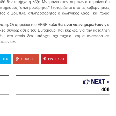
ειδή δεν υπήρχε η λέξη Μνημόνιο στην συμφωνία σημαίνει ότι
κτηρισμός "απληροφόρητος" ξεστομίζεται από τις κυβερνητικές
τος ο Σόιμπλε, απληροφόρητος ο ελληνικός λαός και τώρα
νάρη. Οι αρμόδιοι του EFSF
καλό θα είναι να ενημερωθούν
για
ικές συνεδριάσεις του Eurogroup. Και κυρίως, για την κατάληξη
ν, στο οποίο δεν υπάρχει, όχι τυχαία, καμία αναφορά σε
υμφωνία».
ETER
GOOGLE+
PINTEREST
NEXT »
400