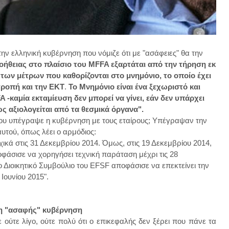
ην ελληνική κυβέρνηση που νόμιζε ότι με "ασάφειες" θα την
ήθειας στο πλαίσιο του MFFA εξαρτάται από την τήρηση εκ
των μέτρων που καθορίζονται στο μνημόνιο, το οποίο έχει
τροπή και την ΕΚΤ
.
Το Μνημόνιο είναι ένα ξεχωριστό και
 -καμία εκταμίευση δεν μπορεί να γίνει, εάν δεν υπάρχει
 αξιολογείται από τα θεσμικά όργανα".
που υπέγραψε η κυβέρνηση με τους εταίρους; Υπέγραψαν την
υτού, όπως λέει ο αρμόδιος:
ικά στις 31 Δεκεμβρίου 2014. Όμως, στις 19 Δεκεμβρίου 2014,
οφάσισε να χορηγήσει τεχνική παράταση μέχρι τις 28
ο Διοικητικό Συμβούλιο του EFSF αποφάσισε να επεκτείνει την
Ιουνίου 2015".
η "ασαφής" κυβέρνηση
ύτε λίγο, ούτε πολύ ότι ο επικεφαλής δεν ξέρει που πάνε τα