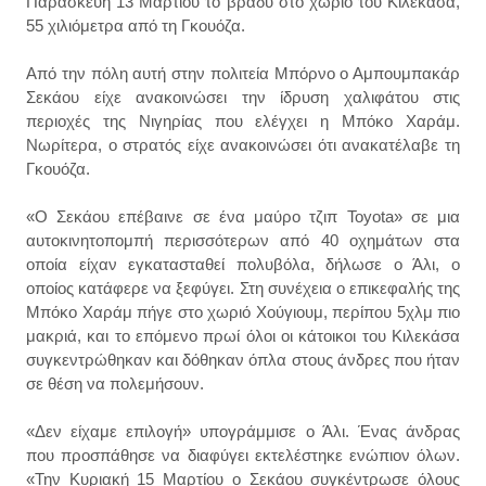
Παρασκευή 13 Μαρτίου το βράδυ στο χωριό του Κιλεκάσα,
55 χιλιόμετρα από τη Γκουόζα.
Από την πόλη αυτή στην πολιτεία Μπόρνο ο Αμπουμπακάρ
Σεκάου είχε ανακοινώσει την ίδρυση χαλιφάτου στις
περιοχές της Νιγηρίας που ελέγχει η Μπόκο Χαράμ.
Νωρίτερα, ο στρατός είχε ανακοινώσει ότι ανακατέλαβε τη
Γκουόζα.
«Ο Σεκάου επέβαινε σε ένα μαύρο τζιπ Toyota» σε μια
αυτοκινητοπομπή περισσότερων από 40 οχημάτων στα
οποία είχαν εγκατασταθεί πολυβόλα, δήλωσε ο Άλι, ο
οποίος κατάφερε να ξεφύγει. Στη συνέχεια ο επικεφαλής της
Μπόκο Χαράμ πήγε στο χωριό Χούγιουμ, περίπου 5χλμ πιο
μακριά, και το επόμενο πρωί όλοι οι κάτοικοι του Κιλεκάσα
συγκεντρώθηκαν και δόθηκαν όπλα στους άνδρες που ήταν
σε θέση να πολεμήσουν.
«Δεν είχαμε επιλογή» υπογράμμισε ο Άλι. Ένας άνδρας
που προσπάθησε να διαφύγει εκτελέστηκε ενώπιον όλων.
«Την Κυριακή 15 Μαρτίου ο Σεκάου συγκέντρωσε όλους