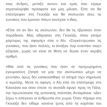
τους άνδρες, μεταξύ αυτών και εμάς που είχαμε
στρατολογηθεί πρόσφατα και μας μίλησε. Είπε ότι θα
επέστρεφαν στη Γκουόζα και θα σκότωναν όλες τις
γυναίκες που έμειναν πίσω» συνέχισε ο ίδιος.
«Είπε ότι αν δεν τις σκότωναν, δεν θα τις έβρισκαν στον
παράδεισο. Μας οδήγησαν στη Γκουόζα, όπου γίναμε
μάρτυρες της σφαγής» είπε ο Άλι. «Συγκέντρωσαν τις
γυναίκες, που ήταν πολλές, κι άνοιξαν πυρ εναντίον τους»
εξήγησε, χωρίς να είναι σε θέση να δώσει έναν ακριβή
αριθμό.
«Μία από τις γυναίκες που ήταν σε προχωρημένη
εγκυμοσύνη ζήτησε να μην την σκοτώσουν μέχρι να
γεννήσει, όμως δεν εισακούσθηκε το αίτημά της» σημείωσε
ο αγρότης. Μετά τη σφαγή, ο Άλι είπε ότι επέστρεψε στο
Κιλεκάσα και όταν έπεσε το σκοτάδι έφυγε προς τη Γιόλα,
την πρωτεύουσα της γειτονικής πολιτείας Ανταμάουα. «Δεν
ξέρω τι απέγιναν οι άνθρωποι στο χωριό. Όταν πήγαμε στη
Γκουόζα δεν είδαμε κανένα ίχνος από τα κορίτσια του